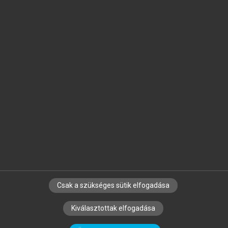
Jelöld meg a számodra fontos részeket, és
készíts
saját
jegyzeteket!
Egyéni előfizetéssel további
MeRSZ+ funkciókat
és
tartalmakat is elérhetsz.
Csak a szükséges sütik elfogadása
SZERZŐKNEK
CÉGEKNEK
KÖNYVTÁROSOKNAK
Kiválasztottak elfogadása
SZERKESZTÉSI ÉS LEKTORÁLÁSI ALAPELVEK