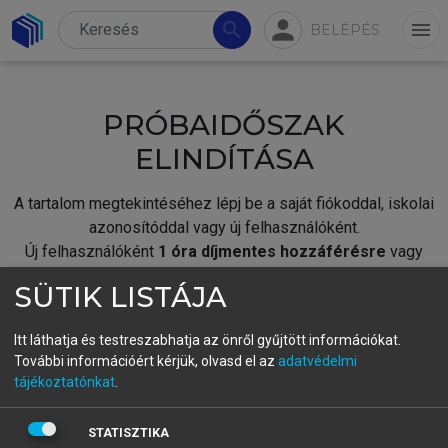
person
search
menu
BELÉPÉS
PRÓBAIDŐSZAK
ELINDÍTÁSA
A tartalom megtekintéséhez lépj be a saját fiókoddal, iskolai
azonosítóddal vagy új felhasználóként.
Új felhasználóként
1 óra díjmentes hozzáférésre
vagy
jogosult.
SÜTIK LISTÁJA
A próbaidőszak elindításához,
jelentkezz
be meglévő
fiókoddal,
vagy hozz létre új fiókot.
Itt láthatja és testreszabhatja az önről gyűjtött információkat.
További információért kérjük, olvasd el az
adatvédelmi
A regisztráció után a
próbaidőszak
automatikusan
elindul.
tájékoztatónkat
.
BELÉPÉS SAJÁT FIÓKKAL
STATISZTIKA