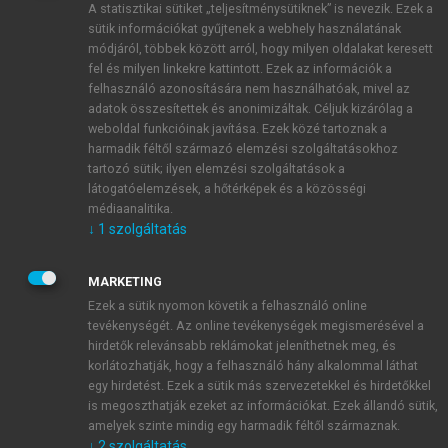
A statisztikai sütiket „teljesítménysütiknek” is nevezik. Ezek a
sütik információkat gyűjtenek a webhely használatának
módjáról, többek között arról, hogy milyen oldalakat keresett
ÚJ FIÓK LÉTREHOZÁSA
fel és milyen linkekre kattintott. Ezek az információk a
1 óra díjmentes hozzáférés
felhasználó azonosítására nem használhatóak, mivel az
adatok összesítettek és anonimizáltak. Céljuk kizárólag a
weboldal funkcióinak javítása. Ezek közé tartoznak a
E-MAIL-CÍM
harmadik féltől származó elemzési szolgáltatásokhoz
tartozó sütik; ilyen elemzési szolgáltatások a
látogatóelemzések, a hőtérképek és a közösségi
NÉV
médiaanalitika.
↓
1
szolgáltatás
JELSZÓ
MARKETING
Ezek a sütik nyomon követik a felhasználó online
tevékenységét. Az online tevékenységek megismerésével a
JELSZÓ ÚJRA
hirdetők relevánsabb reklámokat jeleníthetnek meg, és
korlátozhatják, hogy a felhasználó hány alkalommal láthat
egy hirdetést. Ezek a sütik más szervezetekkel és hirdetőkkel
is megoszthatják ezeket az információkat. Ezek állandó sütik,
Kérek értesítést a MeRSZ újdonságairól, akcióiról.
amelyek szinte mindig egy harmadik féltől származnak.
↓
2
szolgáltatás