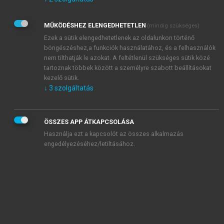
Kérek értesítést az Akadémiai Kiadó Zrt. újdonságairól,
akcióiról.
MŰKÖDÉSHEZ ELENGEDHETETLEN
(mindig szükséges)
Az
Adatkezelési tájékoztatóban
foglaltakat tudomásul
veszem és elfogadom.
Ezek a sütik elengedhetetlenek az oldalunkon történő
Az
Általános vásárlási feltételeket
, valamint a
szotar.net
és a
böngészéshez,a funkciók használatához, és a felhasználók
mersz.hu
oldalak licencszerződéseiben foglaltakat
nem tilthatják le azokat. A feltétlenül szükséges sütik közé
tudomásul veszem és elfogadom.
tartoznak többek között a személyre szabott beállításokat
kezelő sütik.
↓
3
szolgáltatás
KIPRÓBÁLOM
ÖSSZES APP ÁTKAPCSOLÁSA
Használja ezt a kapcsolót az összes alkalmazás
engedélyezéséhez/letiltásához.
MIÉRT ÉRDEMES A MERSZ ONLINE
OKOSKÖNYVTÁRAT HASZNÁLNI?