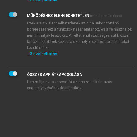
Kérek értesítést az Akadémiai Kiadó Zrt. újdonságairól,
akcióiról.
MŰKÖDÉSHEZ ELENGEDHETETLEN
(mindig szükséges)
Az
Adatkezelési tájékoztatóban
foglaltakat tudomásul
veszem és elfogadom.
Ezek a sütik elengedhetetlenek az oldalunkon történő
Az
Általános vásárlási feltételeket
, valamint a
szotar.net
és a
böngészéshez,a funkciók használatához, és a felhasználók
mersz.hu
oldalak licencszerződéseiben foglaltakat
nem tilthatják le azokat. A feltétlenül szükséges sütik közé
tudomásul veszem és elfogadom.
tartoznak többek között a személyre szabott beállításokat
kezelő sütik.
↓
3
szolgáltatás
KIPRÓBÁLOM
ÖSSZES APP ÁTKAPCSOLÁSA
Használja ezt a kapcsolót az összes alkalmazás
engedélyezéséhez/letiltásához.
MIÉRT ÉRDEMES A MERSZ ONLINE
OKOSKÖNYVTÁRAT HASZNÁLNI?