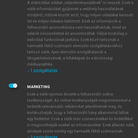
A statisztikai sütiket „teljesítménysütiknek” is nevezik. Ezek a
sütik információkat gyűjtenek a webhely használatának
módjáról, többek között arról, hogy milyen oldalakat keresett
ÚJ FIÓK LÉTREHOZÁSA
fel és milyen linkekre kattintott. Ezek az információk a
1 óra díjmentes hozzáférés
felhasználó azonosítására nem használhatóak, mivel az
adatok összesítettek és anonimizáltak. Céljuk kizárólag a
weboldal funkcióinak javítása. Ezek közé tartoznak a
E-MAIL-CÍM
harmadik féltől származó elemzési szolgáltatásokhoz
tartozó sütik; ilyen elemzési szolgáltatások a
látogatóelemzések, a hőtérképek és a közösségi
NÉV
médiaanalitika.
↓
1
szolgáltatás
JELSZÓ
MARKETING
Ezek a sütik nyomon követik a felhasználó online
tevékenységét. Az online tevékenységek megismerésével a
JELSZÓ ÚJRA
hirdetők relevánsabb reklámokat jeleníthetnek meg, és
korlátozhatják, hogy a felhasználó hány alkalommal láthat
egy hirdetést. Ezek a sütik más szervezetekkel és hirdetőkkel
is megoszthatják ezeket az információkat. Ezek állandó sütik,
Kérek értesítést a MeRSZ újdonságairól, akcióiról.
amelyek szinte mindig egy harmadik féltől származnak.
↓
2
szolgáltatás