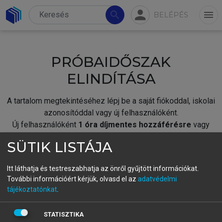
person
search
menu
BELÉPÉS
PRÓBAIDŐSZAK
ELINDÍTÁSA
A tartalom megtekintéséhez lépj be a saját fiókoddal, iskolai
azonosítóddal vagy új felhasználóként.
Új felhasználóként
1 óra díjmentes hozzáférésre
vagy
jogosult.
SÜTIK LISTÁJA
A próbaidőszak elindításához,
jelentkezz
be meglévő
fiókoddal,
vagy hozz létre új fiókot.
Itt láthatja és testreszabhatja az önről gyűjtött információkat.
További információért kérjük, olvasd el az
adatvédelmi
A regisztráció után a
próbaidőszak
automatikusan
elindul.
tájékoztatónkat
.
BELÉPÉS SAJÁT FIÓKKAL
STATISZTIKA