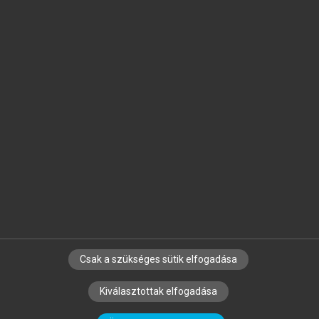
Jelöld meg a számodra fontos részeket, és
készíts
saját
jegyzeteket!
Egyéni előfizetéssel további
MeRSZ+ funkciókat
és
tartalmakat is elérhetsz.
Csak a szükséges sütik elfogadása
SZERZŐKNEK
CÉGEKNEK
KÖNYVTÁROSOKNAK
Kiválasztottak elfogadása
SZERKESZTÉSI ÉS LEKTORÁLÁSI ALAPELVEK