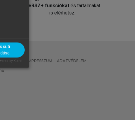
át
MeRSZ+ funkciókat
és tartalmakat
is elérhetsz.
 süti
adása
 IRÁNYELVEK
IMPRESSZUM
ADATVÉDELEM
ered by Klaro!
OK