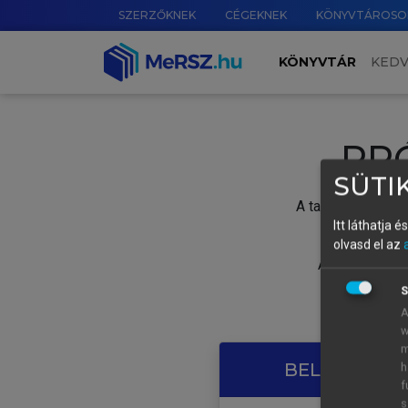
SZERZŐKNEK
CÉGEKNEK
KÖNYVTÁROSO
KÖNYVTÁR
KED
PR
SÜTIK
A tartalom megtek
Itt láthatja 
olvasd el az
A próbaidősza
S
A
w
m
BELÉPÉS SAJ
h
f
s