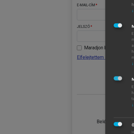
h
E-MAIL-CÍM
↓
JELSZÓ
E
m
a
Maradjon belépve
h
Elfelejtettem a jelszavamat
m
↓
BELÉ
M
E
h
t
↓
TANULÓ
Belépés intézmén
Ö
H