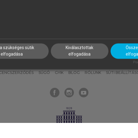
nyokat, hogy bármikor azonnal
részeket, és
készíts
saj
hozzájuk férhess!
jegyzeteket!
a szükséges sütik
Kiválasztottak
Összes
elfogadása
elfogadása
elfog
KNAK
SZERKESZTÉSI ÉS LEKTORÁLÁSI ALAPELVEK
MI – ÁLTALÁNOS
Pow
ICENCSZERZŐDÉS
SÚGÓ
GYIK
BLOG
RÓLUNK
SÜTI BEÁLLÍTÁS