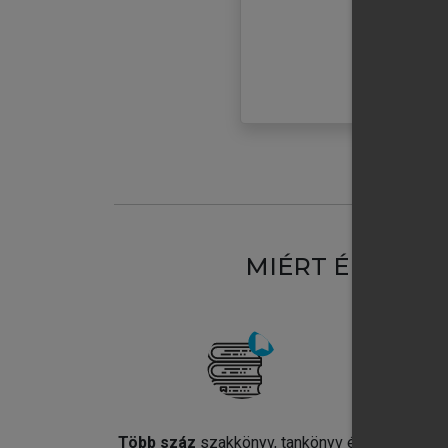
MIÉRT ÉRDEME
Több száz
szakkönyv, tankönyv és
Jel