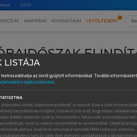
KNAK
SÚGÓ
VENCEIM
MAPPÁIM
KIVONATAIM
LETÖLTÉSEIM
ÓBAIDŐSZAK ELINDÍT
 LISTÁJA
intéséhez lépj be a saját fiókoddal, iskolai azonosítóddal vagy ú
és testreszabhatja az önről gyűjtött információkat.
További információért 
Új felhasználóként
1 óra díjmentes hozzáférésre
vagy jogosult
adatvédelmi tájékoztatónkat
.
k elindításához,
jelentkezz
be meglévő fiókoddal,
vagy hozz lé
A regisztráció után a
próbaidőszak
automatikusan
elindul.
TATISZTIKA
 statisztikai sütiket „teljesítménysütiknek” is nevezik. Ezek a sütik információka
ebhely használatának módjáról, többek között arról, hogy milyen oldalakat kere
ilyen linkekre kattintott. Ezek az információk a felhasználó azonosítására nem
ÚJ FIÓK 
ÁT FIÓKKAL
asználhatóak, mivel az adatok összesítettek és anonimizáltak. Céljuk kizáróla
1 óra díjme
unkcióinak javítása. Ezek közé tartoznak a harmadik féltől származó elemzési
zolgáltatásokhoz tartozó sütik; ilyen elemzési szolgáltatások a látogatóelemz