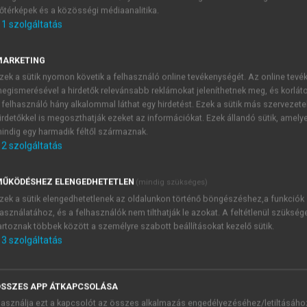
őtérképek és a közösségi médiaanalitika.
E-MAIL-CÍM
1
szolgáltatás
MARKETING
NÉV
zek a sütik nyomon követik a felhasználó online tevékenységét. Az online tev
egismerésével a hirdetők relevánsabb reklámokat jeleníthetnek meg, és korlát
 felhasználó hány alkalommal láthat egy hirdetést. Ezek a sütik más szervezete
JELSZÓ
irdetőkkel is megoszthatják ezeket az információkat. Ezek állandó sütik, amely
indig egy harmadik féltől származnak.
2
szolgáltatás
JELSZÓ ÚJRA
PÉS
ŰKÖDÉSHEZ ELENGEDHETETLEN
(mindig szükséges)
zek a sütik elengedhetetlenek az oldalunkon történő böngészéshez,a funkciók
asználatához, és a felhasználók nem tilthatják le azokat. A feltétlenül szükség
Kérek értesítést a MeRSZ új
artoznak többek között a személyre szabott beállításokat kezelő sütik.
Kérek értesítést az Akadémi
3
szolgáltatás
akcióiról.
 VAGY?
Az
Adatkezelési tájékozta
yi azonosítóval
veszem és elfogadom.
SSZES APP ÁTKAPCSOLÁSA
Az
Általános vásárlási felt
asználja ezt a kapcsolót az összes alkalmazás engedélyezéséhez/letiltásáho