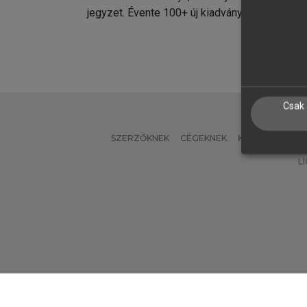
jegyzet. Évente 100+ új kiadvány.
kiadvá
Csak 
SZERZŐKNEK
CÉGEKNEK
KÖNYVTÁROSO
L
Verzió: 2.7.2