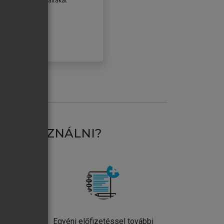
erződéseiben foglaltakat
ogadom.
ÓBÁLOM
AT HASZNÁLNI?
ntos
Egyéni előfizetéssel további