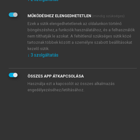
Kérek értesítést az Akadémiai Kiadó Zrt. újdonságairól,
akcióiról.
MŰKÖDÉSHEZ ELENGEDHETETLEN
(mindig szükséges)
Az
Adatkezelési tájékoztatóban
foglaltakat tudomásul
veszem és elfogadom.
Ezek a sütik elengedhetetlenek az oldalunkon történő
Az
Általános vásárlási feltételeket
, valamint a
szotar.net
és a
böngészéshez,a funkciók használatához, és a felhasználók
mersz.hu
oldalak licencszerződéseiben foglaltakat
nem tilthatják le azokat. A feltétlenül szükséges sütik közé
tudomásul veszem és elfogadom.
tartoznak többek között a személyre szabott beállításokat
kezelő sütik.
↓
3
szolgáltatás
KIPRÓBÁLOM
ÖSSZES APP ÁTKAPCSOLÁSA
Használja ezt a kapcsolót az összes alkalmazás
engedélyezéséhez/letiltásához.
MIÉRT ÉRDEMES A MERSZ ONLINE
OKOSKÖNYVTÁRAT HASZNÁLNI?