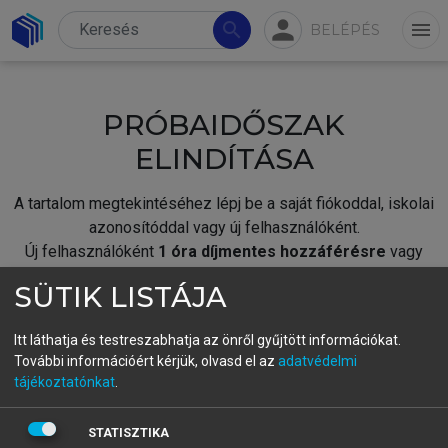
person
search
menu
BELÉPÉS
PRÓBAIDŐSZAK
ELINDÍTÁSA
A tartalom megtekintéséhez lépj be a saját fiókoddal, iskolai
azonosítóddal vagy új felhasználóként.
Új felhasználóként
1 óra díjmentes hozzáférésre
vagy
jogosult.
SÜTIK LISTÁJA
A próbaidőszak elindításához,
jelentkezz
be meglévő
fiókoddal,
vagy hozz létre új fiókot.
Itt láthatja és testreszabhatja az önről gyűjtött információkat.
További információért kérjük, olvasd el az
adatvédelmi
A regisztráció után a
próbaidőszak
automatikusan
elindul.
tájékoztatónkat
.
BELÉPÉS SAJÁT FIÓKKAL
STATISZTIKA