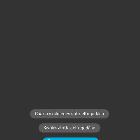
Jelöld meg a számodra fontos részeket, és
készíts
saját
jegyzeteket!
Egyéni előfizetéssel további
MeRSZ+ funkciókat
és
tartalmakat is elérhetsz.
Csak a szükséges sütik elfogadása
SZERZŐKNEK
CÉGEKNEK
KÖNYVTÁROSOKNAK
Kiválasztottak elfogadása
SZERKESZTÉSI ÉS LEKTORÁLÁSI ALAPELVEK