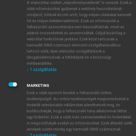
A statisztikai sütiket „teljesítménysütiknek” is nevezik. Ezek a
sütik információkat gyűjtenek a webhely használatának
módjáról, többek között arról, hogy milyen oldalakat keresett
ÚJ FIÓK LÉTREHOZÁSA
fel és milyen linkekre kattintott. Ezek az információk a
1 óra díjmentes hozzáférés
felhasználó azonosítására nem használhatóak, mivel az
adatok összesítettek és anonimizáltak. Céljuk kizárólag a
weboldal funkcióinak javítása. Ezek közé tartoznak a
E-MAIL-CÍM
harmadik féltől származó elemzési szolgáltatásokhoz
tartozó sütik; ilyen elemzési szolgáltatások a
látogatóelemzések, a hőtérképek és a közösségi
NÉV
médiaanalitika.
↓
1
szolgáltatás
JELSZÓ
MARKETING
Ezek a sütik nyomon követik a felhasználó online
tevékenységét. Az online tevékenységek megismerésével a
JELSZÓ ÚJRA
hirdetők relevánsabb reklámokat jeleníthetnek meg, és
korlátozhatják, hogy a felhasználó hány alkalommal láthat
egy hirdetést. Ezek a sütik más szervezetekkel és hirdetőkkel
is megoszthatják ezeket az információkat. Ezek állandó sütik,
Kérek értesítést a MeRSZ újdonságairól, akcióiról.
amelyek szinte mindig egy harmadik féltől származnak.
↓
2
szolgáltatás