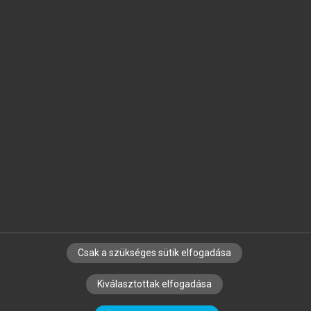
Jelöld meg a számodra fontos részeket, és
készíts
saját
jegyzeteket!
Egyéni előfizetéssel további
MeRSZ+ funkciókat
és
tartalmakat is elérhetsz.
Csak a szükséges sütik elfogadása
SZERZŐKNEK
CÉGEKNEK
KÖNYVTÁROSOKNAK
Kiválasztottak elfogadása
SZERKESZTÉSI ÉS LEKTORÁLÁSI ALAPELVEK