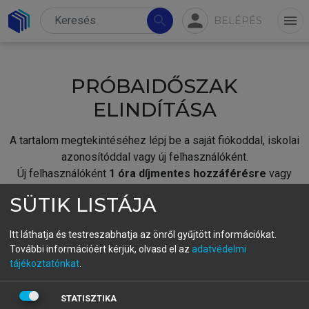
person
search
menu
BELÉPÉS
PRÓBAIDŐSZAK
ELINDÍTÁSA
A tartalom megtekintéséhez lépj be a saját fiókoddal, iskolai
azonosítóddal vagy új felhasználóként.
Új felhasználóként
1 óra díjmentes hozzáférésre
vagy
jogosult.
SÜTIK LISTÁJA
A próbaidőszak elindításához,
jelentkezz
be meglévő
fiókoddal,
vagy hozz létre új fiókot.
Itt láthatja és testreszabhatja az önről gyűjtött információkat.
További információért kérjük, olvasd el az
adatvédelmi
A regisztráció után a
próbaidőszak
automatikusan
elindul.
tájékoztatónkat
.
BELÉPÉS SAJÁT FIÓKKAL
STATISZTIKA