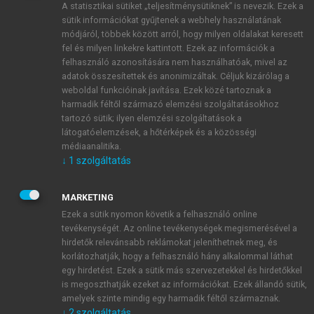
A statisztikai sütiket „teljesítménysütiknek” is nevezik. Ezek a
sütik információkat gyűjtenek a webhely használatának
módjáról, többek között arról, hogy milyen oldalakat keresett
ÚJ FIÓK LÉTREHOZÁSA
fel és milyen linkekre kattintott. Ezek az információk a
1 óra díjmentes hozzáférés
felhasználó azonosítására nem használhatóak, mivel az
adatok összesítettek és anonimizáltak. Céljuk kizárólag a
weboldal funkcióinak javítása. Ezek közé tartoznak a
E-MAIL-CÍM
harmadik féltől származó elemzési szolgáltatásokhoz
tartozó sütik; ilyen elemzési szolgáltatások a
látogatóelemzések, a hőtérképek és a közösségi
NÉV
médiaanalitika.
↓
1
szolgáltatás
JELSZÓ
MARKETING
Ezek a sütik nyomon követik a felhasználó online
tevékenységét. Az online tevékenységek megismerésével a
JELSZÓ ÚJRA
hirdetők relevánsabb reklámokat jeleníthetnek meg, és
korlátozhatják, hogy a felhasználó hány alkalommal láthat
egy hirdetést. Ezek a sütik más szervezetekkel és hirdetőkkel
is megoszthatják ezeket az információkat. Ezek állandó sütik,
Kérek értesítést a MeRSZ újdonságairól, akcióiról.
amelyek szinte mindig egy harmadik féltől származnak.
↓
2
szolgáltatás