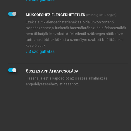
Kérek értesítést az Akadémiai Kiadó Zrt. újdonságairól,
akcióiról.
MŰKÖDÉSHEZ ELENGEDHETETLEN
(mindig szükséges)
Az
Adatkezelési tájékoztatóban
foglaltakat tudomásul
veszem és elfogadom.
Ezek a sütik elengedhetetlenek az oldalunkon történő
Az
Általános vásárlási feltételeket
, valamint a
szotar.net
és a
böngészéshez,a funkciók használatához, és a felhasználók
mersz.hu
oldalak licencszerződéseiben foglaltakat
nem tilthatják le azokat. A feltétlenül szükséges sütik közé
tudomásul veszem és elfogadom.
tartoznak többek között a személyre szabott beállításokat
kezelő sütik.
↓
3
szolgáltatás
KIPRÓBÁLOM
ÖSSZES APP ÁTKAPCSOLÁSA
Használja ezt a kapcsolót az összes alkalmazás
engedélyezéséhez/letiltásához.
MIÉRT ÉRDEMES A MERSZ ONLINE
OKOSKÖNYVTÁRAT HASZNÁLNI?