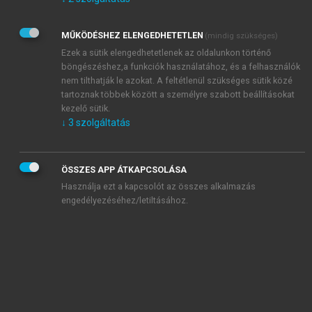
Kérek értesítést az Akadémiai Kiadó Zrt. újdonságairól,
akcióiról.
MŰKÖDÉSHEZ ELENGEDHETETLEN
(mindig szükséges)
Az
Adatkezelési tájékoztatóban
foglaltakat tudomásul
veszem és elfogadom.
Ezek a sütik elengedhetetlenek az oldalunkon történő
Az
Általános vásárlási feltételeket
, valamint a
szotar.net
és a
böngészéshez,a funkciók használatához, és a felhasználók
mersz.hu
oldalak licencszerződéseiben foglaltakat
nem tilthatják le azokat. A feltétlenül szükséges sütik közé
tudomásul veszem és elfogadom.
tartoznak többek között a személyre szabott beállításokat
kezelő sütik.
↓
3
szolgáltatás
KIPRÓBÁLOM
ÖSSZES APP ÁTKAPCSOLÁSA
Használja ezt a kapcsolót az összes alkalmazás
engedélyezéséhez/letiltásához.
MIÉRT ÉRDEMES A MERSZ ONLINE
OKOSKÖNYVTÁRAT HASZNÁLNI?