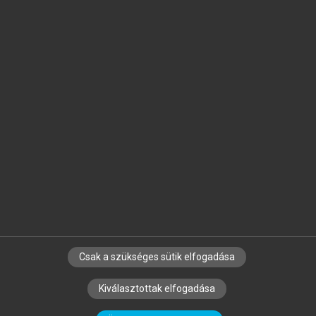
Jelöld meg a számodra fontos részeket, és
készíts
saját
jegyzeteket!
Egyéni előfizetéssel további
MeRSZ+ funkciókat
és
tartalmakat is elérhetsz.
Csak a szükséges sütik elfogadása
SZERZŐKNEK
CÉGEKNEK
KÖNYVTÁROSOKNAK
Kiválasztottak elfogadása
SZERKESZTÉSI ÉS LEKTORÁLÁSI ALAPELVEK