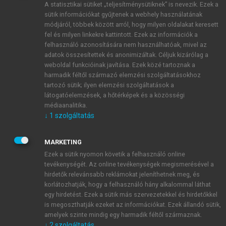
A statisztikai sütiket „teljesítménysütiknek” is nevezik. Ezek a
sütik információkat gyűjtenek a webhely használatának
módjáról, többek között arról, hogy milyen oldalakat keresett
ÚJ FIÓK LÉTREHOZÁSA
fel és milyen linkekre kattintott. Ezek az információk a
1 óra díjmentes hozzáférés
felhasználó azonosítására nem használhatóak, mivel az
adatok összesítettek és anonimizáltak. Céljuk kizárólag a
weboldal funkcióinak javítása. Ezek közé tartoznak a
E-MAIL-CÍM
harmadik féltől származó elemzési szolgáltatásokhoz
tartozó sütik; ilyen elemzési szolgáltatások a
látogatóelemzések, a hőtérképek és a közösségi
NÉV
médiaanalitika.
↓
1
szolgáltatás
JELSZÓ
MARKETING
Ezek a sütik nyomon követik a felhasználó online
tevékenységét. Az online tevékenységek megismerésével a
JELSZÓ ÚJRA
hirdetők relevánsabb reklámokat jeleníthetnek meg, és
korlátozhatják, hogy a felhasználó hány alkalommal láthat
egy hirdetést. Ezek a sütik más szervezetekkel és hirdetőkkel
is megoszthatják ezeket az információkat. Ezek állandó sütik,
Kérek értesítést a MeRSZ újdonságairól, akcióiról.
amelyek szinte mindig egy harmadik féltől származnak.
↓
2
szolgáltatás