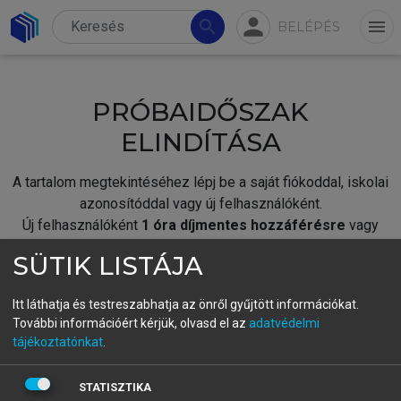
person
search
menu
BELÉPÉS
PRÓBAIDŐSZAK
ELINDÍTÁSA
A tartalom megtekintéséhez lépj be a saját fiókoddal, iskolai
azonosítóddal vagy új felhasználóként.
Új felhasználóként
1 óra díjmentes hozzáférésre
vagy
jogosult.
SÜTIK LISTÁJA
A próbaidőszak elindításához,
jelentkezz
be meglévő
fiókoddal,
vagy hozz létre új fiókot.
Itt láthatja és testreszabhatja az önről gyűjtött információkat.
További információért kérjük, olvasd el az
adatvédelmi
A regisztráció után a
próbaidőszak
automatikusan
elindul.
tájékoztatónkat
.
BELÉPÉS SAJÁT FIÓKKAL
STATISZTIKA