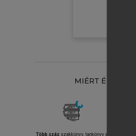
MIÉRT ÉRDEME
Több száz
szakkönyv, tankönyv és
Jel