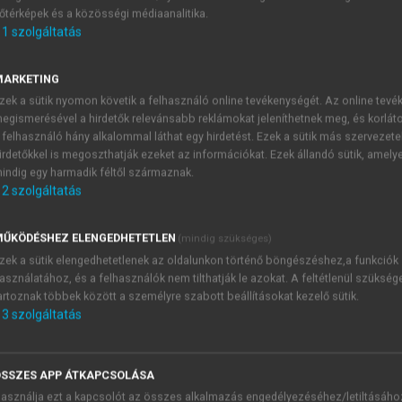
őtérképek és a közösségi médiaanalitika.
E-MAIL-CÍM
1
szolgáltatás
MARKETING
NÉV
zek a sütik nyomon követik a felhasználó online tevékenységét. Az online tev
egismerésével a hirdetők relevánsabb reklámokat jeleníthetnek meg, és korlát
 felhasználó hány alkalommal láthat egy hirdetést. Ezek a sütik más szervezete
JELSZÓ
irdetőkkel is megoszthatják ezeket az információkat. Ezek állandó sütik, amely
indig egy harmadik féltől származnak.
2
szolgáltatás
JELSZÓ ÚJRA
PÉS
ŰKÖDÉSHEZ ELENGEDHETETLEN
(mindig szükséges)
zek a sütik elengedhetetlenek az oldalunkon történő böngészéshez,a funkciók
asználatához, és a felhasználók nem tilthatják le azokat. A feltétlenül szükség
Kérek értesítést a MeRSZ új
artoznak többek között a személyre szabott beállításokat kezelő sütik.
Kérek értesítést az Akadémi
3
szolgáltatás
akcióiról.
 VAGY?
Az
Adatkezelési tájékozta
yi azonosítóval
veszem és elfogadom.
SSZES APP ÁTKAPCSOLÁSA
Az
Általános vásárlási felt
asználja ezt a kapcsolót az összes alkalmazás engedélyezéséhez/letiltásáho