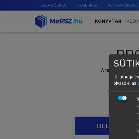
SZERZŐKNEK
CÉGEKNEK
KÖNYVTÁROSO
KÖNYVTÁR
KED
PR
SÜTIK
A tartalom megtek
Itt láthatja 
olvasd el az
A próbaidősza
S
A
w
m
BELÉPÉS SAJ
h
f
s