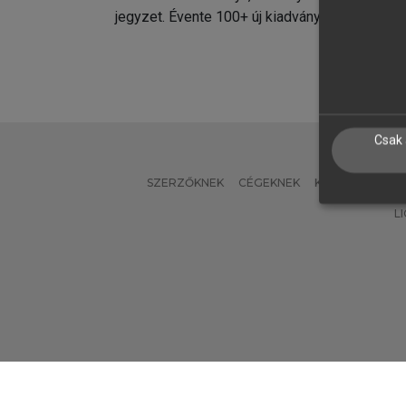
jegyzet. Évente 100+ új kiadvány.
kiadvá
Csak 
SZERZŐKNEK
CÉGEKNEK
KÖNYVTÁROSO
L
Verzió: 2.7.2