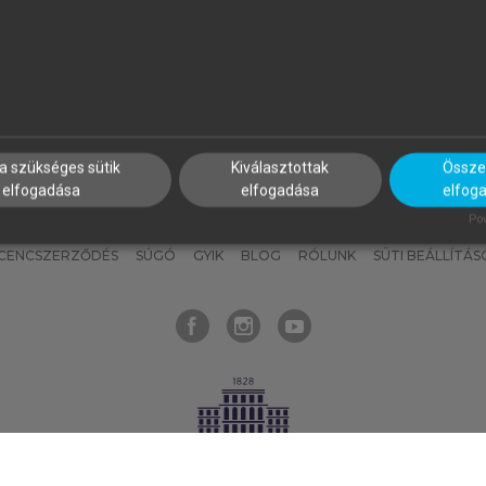
nyokat, hogy bármikor azonnal
részeket, és
készíts
saj
hozzájuk férhess!
jegyzeteket!
a szükséges sütik
Kiválasztottak
Összes
elfogadása
elfogadása
elfog
KNAK
SZERKESZTÉSI ÉS LEKTORÁLÁSI ALAPELVEK
MI – ÁLTALÁNOS
Pow
ICENCSZERZŐDÉS
SÚGÓ
GYIK
BLOG
RÓLUNK
SÜTI BEÁLLÍTÁS