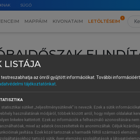
KNAK
SÚGÓ
VENCEIM
MAPPÁIM
KIVONATAIM
LETÖLTÉSEIM
ÓBAIDŐSZAK ELINDÍT
 LISTÁJA
intéséhez lépj be a saját fiókoddal, iskolai azonosítóddal vagy ú
és testreszabhatja az önről gyűjtött információkat.
További információért 
Új felhasználóként
1 óra díjmentes hozzáférésre
vagy jogosult
adatvédelmi tájékoztatónkat
.
k elindításához,
jelentkezz
be meglévő fiókoddal,
vagy hozz lé
A regisztráció után a
próbaidőszak
automatikusan
elindul.
TATISZTIKA
 statisztikai sütiket „teljesítménysütiknek” is nevezik. Ezek a sütik információka
ebhely használatának módjáról, többek között arról, hogy milyen oldalakat kere
ilyen linkekre kattintott. Ezek az információk a felhasználó azonosítására nem
ÚJ FIÓK 
ÁT FIÓKKAL
asználhatóak, mivel az adatok összesítettek és anonimizáltak. Céljuk kizáróla
1 óra díjme
unkcióinak javítása. Ezek közé tartoznak a harmadik féltől származó elemzési
zolgáltatásokhoz tartozó sütik; ilyen elemzési szolgáltatások a látogatóelemz