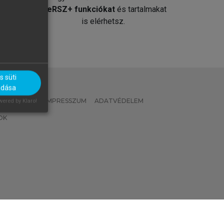
át
MeRSZ+ funkciókat
és tartalmakat
is elérhetsz.
 süti
adása
 IRÁNYELVEK
IMPRESSZUM
ADATVÉDELEM
ered by Klaro!
OK