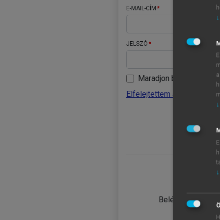
h
E-MAIL-CÍM
↓
JELSZÓ
E
m
a
Maradjon belépve
h
Elfelejtettem a jelszavamat
m
↓
BELÉ
M
E
h
t
↓
TANULÓ
Belépés intézmén
Ö
H