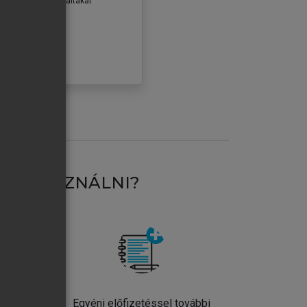
erződéseiben foglaltakat
ogadom.
ÓBÁLOM
AT HASZNÁLNI?
ntos
Egyéni előfizetéssel további