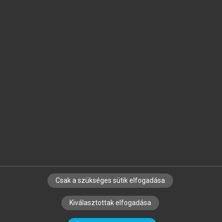
Jelöld meg a számodra fontos részeket, és
készíts
saját
jegyzeteket!
Egyéni előfizetéssel további
MeRSZ+ funkciókat
és
tartalmakat is elérhetsz.
Csak a szükséges sütik elfogadása
SZERZŐKNEK
CÉGEKNEK
KÖNYVTÁROSOKNAK
Kiválasztottak elfogadása
SZERKESZTÉSI ÉS LEKTORÁLÁSI ALAPELVEK