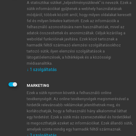
A statisztikai sütiket „teljesítménysütiknek” is nevezik. Ezek a
sütik információkat gyűjtenek a webhely használatának
módjáról, többek között arról, hogy milyen oldalakat keresett
ÚJ FIÓK LÉTREHOZÁSA
fel és milyen linkekre kattintott. Ezek az információk a
1 óra díjmentes hozzáférés
felhasználó azonosítására nem használhatóak, mivel az
adatok összesítettek és anonimizáltak. Céljuk kizárólag a
weboldal funkcióinak javítása. Ezek közé tartoznak a
E-MAIL-CÍM
harmadik féltől származó elemzési szolgáltatásokhoz
tartozó sütik; ilyen elemzési szolgáltatások a
látogatóelemzések, a hőtérképek és a közösségi
NÉV
médiaanalitika.
↓
1
szolgáltatás
JELSZÓ
MARKETING
Ezek a sütik nyomon követik a felhasználó online
tevékenységét. Az online tevékenységek megismerésével a
JELSZÓ ÚJRA
hirdetők relevánsabb reklámokat jeleníthetnek meg, és
korlátozhatják, hogy a felhasználó hány alkalommal láthat
egy hirdetést. Ezek a sütik más szervezetekkel és hirdetőkkel
is megoszthatják ezeket az információkat. Ezek állandó sütik,
Kérek értesítést a MeRSZ újdonságairól, akcióiról.
amelyek szinte mindig egy harmadik féltől származnak.
↓
2
szolgáltatás