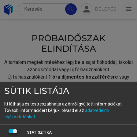
person
search
menu
BELÉPÉS
PRÓBAIDŐSZAK
ELINDÍTÁSA
A tartalom megtekintéséhez lépj be a saját fiókoddal, iskolai
azonosítóddal vagy új felhasználóként.
Új felhasználóként
1 óra díjmentes hozzáférésre
vagy
jogosult.
SÜTIK LISTÁJA
A próbaidőszak elindításához,
jelentkezz
be meglévő
fiókoddal,
vagy hozz létre új fiókot.
Itt láthatja és testreszabhatja az önről gyűjtött információkat.
További információért kérjük, olvasd el az
adatvédelmi
A regisztráció után a
próbaidőszak
automatikusan
elindul.
tájékoztatónkat
.
BELÉPÉS SAJÁT FIÓKKAL
STATISZTIKA