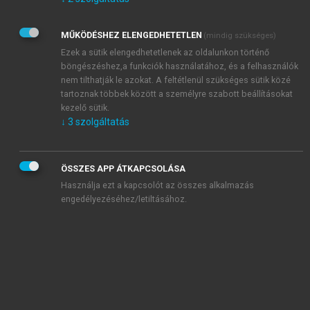
Kérek értesítést az Akadémiai Kiadó Zrt. újdonságairól,
akcióiról.
MŰKÖDÉSHEZ ELENGEDHETETLEN
(mindig szükséges)
Az
Adatkezelési tájékoztatóban
foglaltakat tudomásul
veszem és elfogadom.
Ezek a sütik elengedhetetlenek az oldalunkon történő
Az
Általános vásárlási feltételeket
, valamint a
szotar.net
és a
böngészéshez,a funkciók használatához, és a felhasználók
mersz.hu
oldalak licencszerződéseiben foglaltakat
nem tilthatják le azokat. A feltétlenül szükséges sütik közé
tudomásul veszem és elfogadom.
tartoznak többek között a személyre szabott beállításokat
kezelő sütik.
↓
3
szolgáltatás
KIPRÓBÁLOM
ÖSSZES APP ÁTKAPCSOLÁSA
Használja ezt a kapcsolót az összes alkalmazás
engedélyezéséhez/letiltásához.
MIÉRT ÉRDEMES A MERSZ ONLINE
OKOSKÖNYVTÁRAT HASZNÁLNI?