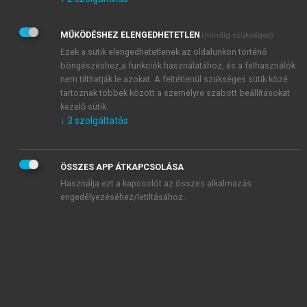
Kérek értesítést az Akadémiai Kiadó Zrt. újdonságairól,
akcióiról.
MŰKÖDÉSHEZ ELENGEDHETETLEN
(mindig szükséges)
Az
Adatkezelési tájékoztatóban
foglaltakat tudomásul
veszem és elfogadom.
Ezek a sütik elengedhetetlenek az oldalunkon történő
Az
Általános vásárlási feltételeket
, valamint a
szotar.net
és a
böngészéshez,a funkciók használatához, és a felhasználók
mersz.hu
oldalak licencszerződéseiben foglaltakat
nem tilthatják le azokat. A feltétlenül szükséges sütik közé
tudomásul veszem és elfogadom.
tartoznak többek között a személyre szabott beállításokat
kezelő sütik.
↓
3
szolgáltatás
KIPRÓBÁLOM
ÖSSZES APP ÁTKAPCSOLÁSA
Használja ezt a kapcsolót az összes alkalmazás
engedélyezéséhez/letiltásához.
MIÉRT ÉRDEMES A MERSZ ONLINE
OKOSKÖNYVTÁRAT HASZNÁLNI?