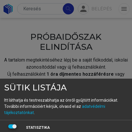
person
search
menu
BELÉPÉS
PRÓBAIDŐSZAK
ELINDÍTÁSA
A tartalom megtekintéséhez lépj be a saját fiókoddal, iskolai
azonosítóddal vagy új felhasználóként.
Új felhasználóként
1 óra díjmentes hozzáférésre
vagy
jogosult.
SÜTIK LISTÁJA
A próbaidőszak elindításához,
jelentkezz
be meglévő
fiókoddal,
vagy hozz létre új fiókot.
Itt láthatja és testreszabhatja az önről gyűjtött információkat.
További információért kérjük, olvasd el az
adatvédelmi
A regisztráció után a
próbaidőszak
automatikusan
elindul.
tájékoztatónkat
.
BELÉPÉS SAJÁT FIÓKKAL
STATISZTIKA