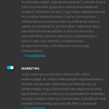
A statisztikai sütiket „teljesítménysütiknek” is nevezik. Ezek a
sütik információkat gyűjtenek a webhely használatának
módjáról, többek között arról, hogy milyen oldalakat keresett
ÚJ FIÓK LÉTREHOZÁSA
fel és milyen linkekre kattintott. Ezek az információk a
1 óra díjmentes hozzáférés
felhasználó azonosítására nem használhatóak, mivel az
adatok összesítettek és anonimizáltak. Céljuk kizárólag a
weboldal funkcióinak javítása. Ezek közé tartoznak a
E-MAIL-CÍM
harmadik féltől származó elemzési szolgáltatásokhoz
tartozó sütik; ilyen elemzési szolgáltatások a
látogatóelemzések, a hőtérképek és a közösségi
NÉV
médiaanalitika.
↓
1
szolgáltatás
JELSZÓ
MARKETING
Ezek a sütik nyomon követik a felhasználó online
tevékenységét. Az online tevékenységek megismerésével a
JELSZÓ ÚJRA
hirdetők relevánsabb reklámokat jeleníthetnek meg, és
korlátozhatják, hogy a felhasználó hány alkalommal láthat
egy hirdetést. Ezek a sütik más szervezetekkel és hirdetőkkel
is megoszthatják ezeket az információkat. Ezek állandó sütik,
Kérek értesítést a MeRSZ újdonságairól, akcióiról.
amelyek szinte mindig egy harmadik féltől származnak.
↓
2
szolgáltatás