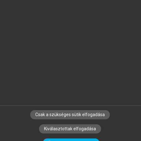
Jelöld meg a számodra fontos részeket, és
készíts
saját
jegyzeteket!
Egyéni előfizetéssel további
MeRSZ+ funkciókat
és
tartalmakat is elérhetsz.
Csak a szükséges sütik elfogadása
SZERZŐKNEK
CÉGEKNEK
KÖNYVTÁROSOKNAK
Kiválasztottak elfogadása
SZERKESZTÉSI ÉS LEKTORÁLÁSI ALAPELVEK