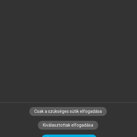
Jelöld meg a számodra fontos részeket, és
készíts
saját
jegyzeteket!
Egyéni előfizetéssel további
MeRSZ+ funkciókat
és
tartalmakat is elérhetsz.
Csak a szükséges sütik elfogadása
SZERZŐKNEK
CÉGEKNEK
KÖNYVTÁROSOKNAK
Kiválasztottak elfogadása
SZERKESZTÉSI ÉS LEKTORÁLÁSI ALAPELVEK