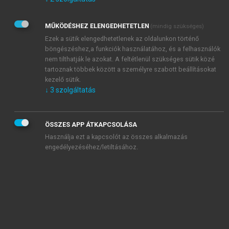
Kérek értesítést az Akadémiai Kiadó Zrt. újdonságairól,
akcióiról.
MŰKÖDÉSHEZ ELENGEDHETETLEN
(mindig szükséges)
Az
Adatkezelési tájékoztatóban
foglaltakat tudomásul
veszem és elfogadom.
Ezek a sütik elengedhetetlenek az oldalunkon történő
Az
Általános vásárlási feltételeket
, valamint a
szotar.net
és a
böngészéshez,a funkciók használatához, és a felhasználók
mersz.hu
oldalak licencszerződéseiben foglaltakat
nem tilthatják le azokat. A feltétlenül szükséges sütik közé
tudomásul veszem és elfogadom.
tartoznak többek között a személyre szabott beállításokat
kezelő sütik.
↓
3
szolgáltatás
KIPRÓBÁLOM
ÖSSZES APP ÁTKAPCSOLÁSA
Használja ezt a kapcsolót az összes alkalmazás
engedélyezéséhez/letiltásához.
MIÉRT ÉRDEMES A MERSZ ONLINE
OKOSKÖNYVTÁRAT HASZNÁLNI?