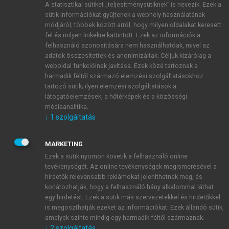
A statisztikai sütiket „teljesítménysütiknek” is nevezik. Ezek a
sütik információkat gyűjtenek a webhely használatának
módjáról, többek között arról, hogy milyen oldalakat keresett
ÚJ FIÓK LÉTREHOZÁSA
fel és milyen linkekre kattintott. Ezek az információk a
1 óra díjmentes hozzáférés
felhasználó azonosítására nem használhatóak, mivel az
adatok összesítettek és anonimizáltak. Céljuk kizárólag a
weboldal funkcióinak javítása. Ezek közé tartoznak a
E-MAIL-CÍM
harmadik féltől származó elemzési szolgáltatásokhoz
tartozó sütik; ilyen elemzési szolgáltatások a
látogatóelemzések, a hőtérképek és a közösségi
NÉV
médiaanalitika.
↓
1
szolgáltatás
JELSZÓ
MARKETING
Ezek a sütik nyomon követik a felhasználó online
tevékenységét. Az online tevékenységek megismerésével a
JELSZÓ ÚJRA
hirdetők relevánsabb reklámokat jeleníthetnek meg, és
korlátozhatják, hogy a felhasználó hány alkalommal láthat
egy hirdetést. Ezek a sütik más szervezetekkel és hirdetőkkel
is megoszthatják ezeket az információkat. Ezek állandó sütik,
Kérek értesítést a MeRSZ újdonságairól, akcióiról.
amelyek szinte mindig egy harmadik féltől származnak.
↓
2
szolgáltatás