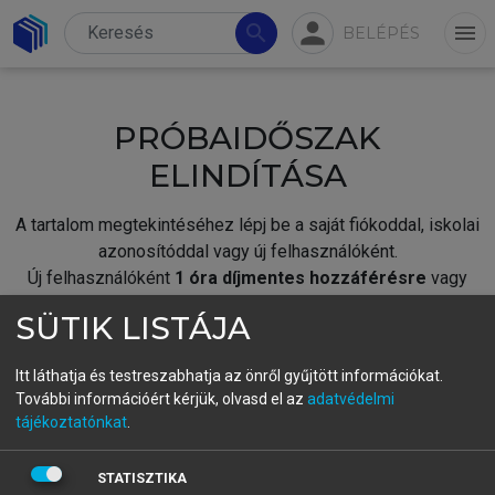
person
search
menu
BELÉPÉS
PRÓBAIDŐSZAK
ELINDÍTÁSA
A tartalom megtekintéséhez lépj be a saját fiókoddal, iskolai
azonosítóddal vagy új felhasználóként.
Új felhasználóként
1 óra díjmentes hozzáférésre
vagy
jogosult.
SÜTIK LISTÁJA
A próbaidőszak elindításához,
jelentkezz
be meglévő
fiókoddal,
vagy hozz létre új fiókot.
Itt láthatja és testreszabhatja az önről gyűjtött információkat.
További információért kérjük, olvasd el az
adatvédelmi
A regisztráció után a
próbaidőszak
automatikusan
elindul.
tájékoztatónkat
.
BELÉPÉS SAJÁT FIÓKKAL
STATISZTIKA