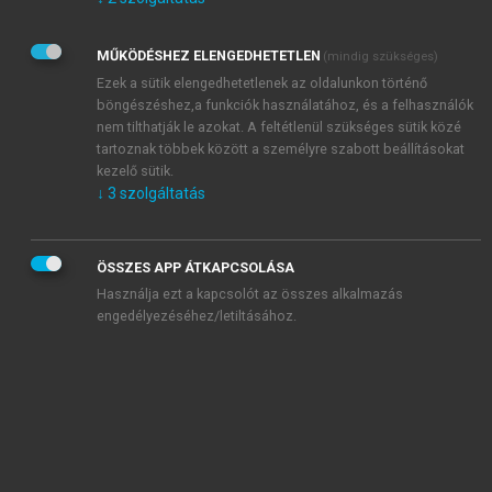
Kérek értesítést az Akadémiai Kiadó Zrt. újdonságairól,
akcióiról.
MŰKÖDÉSHEZ ELENGEDHETETLEN
(mindig szükséges)
Az
Adatkezelési tájékoztatóban
foglaltakat tudomásul
veszem és elfogadom.
Ezek a sütik elengedhetetlenek az oldalunkon történő
Az
Általános vásárlási feltételeket
, valamint a
szotar.net
és a
böngészéshez,a funkciók használatához, és a felhasználók
mersz.hu
oldalak licencszerződéseiben foglaltakat
nem tilthatják le azokat. A feltétlenül szükséges sütik közé
tudomásul veszem és elfogadom.
tartoznak többek között a személyre szabott beállításokat
kezelő sütik.
↓
3
szolgáltatás
KIPRÓBÁLOM
ÖSSZES APP ÁTKAPCSOLÁSA
Használja ezt a kapcsolót az összes alkalmazás
engedélyezéséhez/letiltásához.
MIÉRT ÉRDEMES A MERSZ ONLINE
OKOSKÖNYVTÁRAT HASZNÁLNI?