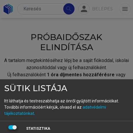
person
search
menu
BELÉPÉS
PRÓBAIDŐSZAK
ELINDÍTÁSA
A tartalom megtekintéséhez lépj be a saját fiókoddal, iskolai
azonosítóddal vagy új felhasználóként.
Új felhasználóként
1 óra díjmentes hozzáférésre
vagy
jogosult.
SÜTIK LISTÁJA
A próbaidőszak elindításához,
jelentkezz
be meglévő
fiókoddal,
vagy hozz létre új fiókot.
Itt láthatja és testreszabhatja az önről gyűjtött információkat.
További információért kérjük, olvasd el az
adatvédelmi
A regisztráció után a
próbaidőszak
automatikusan
elindul.
tájékoztatónkat
.
BELÉPÉS SAJÁT FIÓKKAL
STATISZTIKA