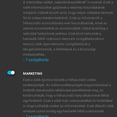
A statisztikai sütiket „teljesítménysütiknek” is nevezik. Ezek a
sütik információkat gyűjtenek a webhely használatának
módjáról, többek között arról, hogy milyen oldalakat keresett
ÚJ FIÓK LÉTREHOZÁSA
fel és milyen linkekre kattintott. Ezek az információk a
1 óra díjmentes hozzáférés
felhasználó azonosítására nem használhatóak, mivel az
adatok összesítettek és anonimizáltak. Céljuk kizárólag a
weboldal funkcióinak javítása. Ezek közé tartoznak a
E-MAIL-CÍM
harmadik féltől származó elemzési szolgáltatásokhoz
tartozó sütik; ilyen elemzési szolgáltatások a
látogatóelemzések, a hőtérképek és a közösségi
NÉV
médiaanalitika.
↓
1
szolgáltatás
JELSZÓ
MARKETING
Ezek a sütik nyomon követik a felhasználó online
tevékenységét. Az online tevékenységek megismerésével a
JELSZÓ ÚJRA
hirdetők relevánsabb reklámokat jeleníthetnek meg, és
korlátozhatják, hogy a felhasználó hány alkalommal láthat
egy hirdetést. Ezek a sütik más szervezetekkel és hirdetőkkel
is megoszthatják ezeket az információkat. Ezek állandó sütik,
Kérek értesítést a MeRSZ újdonságairól, akcióiról.
amelyek szinte mindig egy harmadik féltől származnak.
↓
2
szolgáltatás