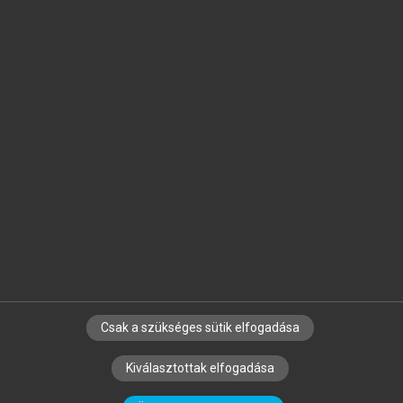
Jelöld meg a számodra fontos részeket, és
készíts
saját
jegyzeteket!
Egyéni előfizetéssel további
MeRSZ+ funkciókat
és
tartalmakat is elérhetsz.
Csak a szükséges sütik elfogadása
SZERZŐKNEK
CÉGEKNEK
KÖNYVTÁROSOKNAK
Kiválasztottak elfogadása
SZERKESZTÉSI ÉS LEKTORÁLÁSI ALAPELVEK