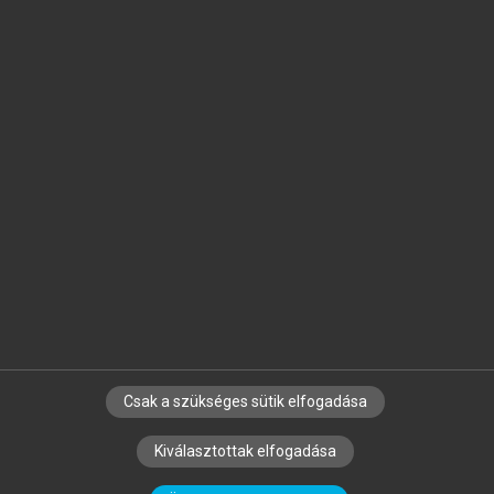
Jelöld meg a számodra fontos részeket, és
készíts
saját
jegyzeteket!
Egyéni előfizetéssel további
MeRSZ+ funkciókat
és
tartalmakat is elérhetsz.
Csak a szükséges sütik elfogadása
SZERZŐKNEK
CÉGEKNEK
KÖNYVTÁROSOKNAK
Kiválasztottak elfogadása
SZERKESZTÉSI ÉS LEKTORÁLÁSI ALAPELVEK