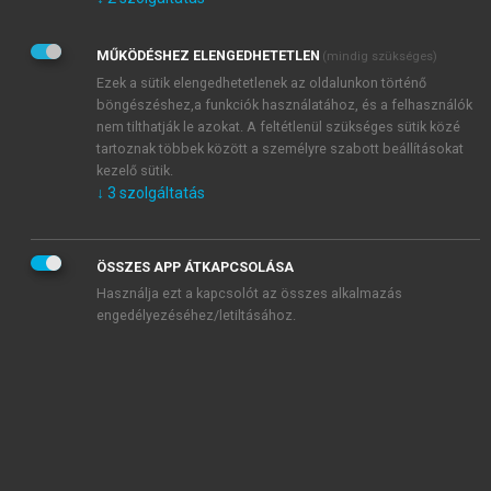
Kérek értesítést az Akadémiai Kiadó Zrt. újdonságairól,
akcióiról.
MŰKÖDÉSHEZ ELENGEDHETETLEN
(mindig szükséges)
Az
Adatkezelési tájékoztatóban
foglaltakat tudomásul
veszem és elfogadom.
Ezek a sütik elengedhetetlenek az oldalunkon történő
Az
Általános vásárlási feltételeket
, valamint a
szotar.net
és a
böngészéshez,a funkciók használatához, és a felhasználók
mersz.hu
oldalak licencszerződéseiben foglaltakat
nem tilthatják le azokat. A feltétlenül szükséges sütik közé
tudomásul veszem és elfogadom.
tartoznak többek között a személyre szabott beállításokat
kezelő sütik.
↓
3
szolgáltatás
KIPRÓBÁLOM
ÖSSZES APP ÁTKAPCSOLÁSA
Használja ezt a kapcsolót az összes alkalmazás
engedélyezéséhez/letiltásához.
MIÉRT ÉRDEMES A MERSZ ONLINE
OKOSKÖNYVTÁRAT HASZNÁLNI?