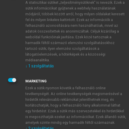
A statisztikai sütiket „teljesítménysütiknek” is nevezik. Ezek a
sütik információkat gyűjtenek a webhely használatának
módjáról, többek között arról, hogy milyen oldalakat keresett
ÚJ FIÓK LÉTREHOZÁSA
fel és milyen linkekre kattintott. Ezek az információk a
1 óra díjmentes hozzáférés
felhasználó azonosítására nem használhatóak, mivel az
adatok összesítettek és anonimizáltak. Céljuk kizárólag a
weboldal funkcióinak javítása. Ezek közé tartoznak a
E-MAIL-CÍM
harmadik féltől származó elemzési szolgáltatásokhoz
tartozó sütik; ilyen elemzési szolgáltatások a
látogatóelemzések, a hőtérképek és a közösségi
NÉV
médiaanalitika.
↓
1
szolgáltatás
JELSZÓ
MARKETING
Ezek a sütik nyomon követik a felhasználó online
tevékenységét. Az online tevékenységek megismerésével a
JELSZÓ ÚJRA
hirdetők relevánsabb reklámokat jeleníthetnek meg, és
korlátozhatják, hogy a felhasználó hány alkalommal láthat
egy hirdetést. Ezek a sütik más szervezetekkel és hirdetőkkel
is megoszthatják ezeket az információkat. Ezek állandó sütik,
Kérek értesítést a MeRSZ újdonságairól, akcióiról.
amelyek szinte mindig egy harmadik féltől származnak.
↓
2
szolgáltatás