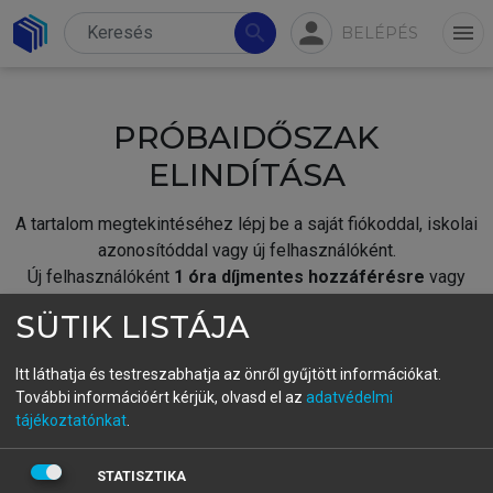
person
search
menu
BELÉPÉS
PRÓBAIDŐSZAK
ELINDÍTÁSA
A tartalom megtekintéséhez lépj be a saját fiókoddal, iskolai
azonosítóddal vagy új felhasználóként.
Új felhasználóként
1 óra díjmentes hozzáférésre
vagy
jogosult.
SÜTIK LISTÁJA
A próbaidőszak elindításához,
jelentkezz
be meglévő
fiókoddal,
vagy hozz létre új fiókot.
Itt láthatja és testreszabhatja az önről gyűjtött információkat.
További információért kérjük, olvasd el az
adatvédelmi
A regisztráció után a
próbaidőszak
automatikusan
elindul.
tájékoztatónkat
.
BELÉPÉS SAJÁT FIÓKKAL
STATISZTIKA