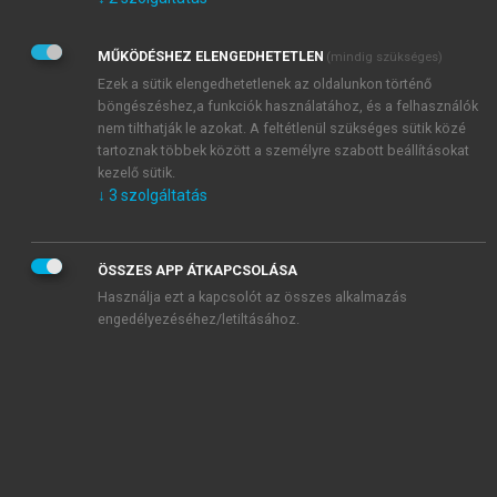
Kérek értesítést az Akadémiai Kiadó Zrt. újdonságairól,
akcióiról.
MŰKÖDÉSHEZ ELENGEDHETETLEN
(mindig szükséges)
Az
Adatkezelési tájékoztatóban
foglaltakat tudomásul
veszem és elfogadom.
Ezek a sütik elengedhetetlenek az oldalunkon történő
Az
Általános vásárlási feltételeket
, valamint a
szotar.net
és a
böngészéshez,a funkciók használatához, és a felhasználók
mersz.hu
oldalak licencszerződéseiben foglaltakat
nem tilthatják le azokat. A feltétlenül szükséges sütik közé
tudomásul veszem és elfogadom.
tartoznak többek között a személyre szabott beállításokat
kezelő sütik.
↓
3
szolgáltatás
KIPRÓBÁLOM
ÖSSZES APP ÁTKAPCSOLÁSA
Használja ezt a kapcsolót az összes alkalmazás
engedélyezéséhez/letiltásához.
MIÉRT ÉRDEMES A MERSZ ONLINE
OKOSKÖNYVTÁRAT HASZNÁLNI?