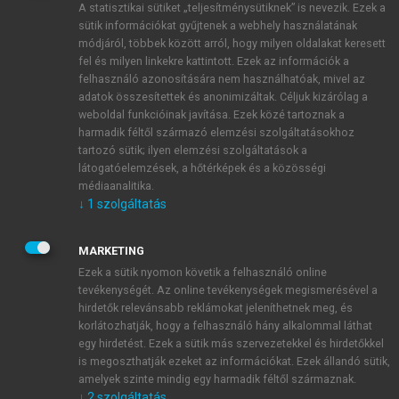
A statisztikai sütiket „teljesítménysütiknek” is nevezik. Ezek a
sütik információkat gyűjtenek a webhely használatának
módjáról, többek között arról, hogy milyen oldalakat keresett
ÚJ FIÓK LÉTREHOZÁSA
fel és milyen linkekre kattintott. Ezek az információk a
1 óra díjmentes hozzáférés
felhasználó azonosítására nem használhatóak, mivel az
adatok összesítettek és anonimizáltak. Céljuk kizárólag a
weboldal funkcióinak javítása. Ezek közé tartoznak a
E-MAIL-CÍM
harmadik féltől származó elemzési szolgáltatásokhoz
tartozó sütik; ilyen elemzési szolgáltatások a
látogatóelemzések, a hőtérképek és a közösségi
NÉV
médiaanalitika.
↓
1
szolgáltatás
JELSZÓ
MARKETING
Ezek a sütik nyomon követik a felhasználó online
tevékenységét. Az online tevékenységek megismerésével a
JELSZÓ ÚJRA
hirdetők relevánsabb reklámokat jeleníthetnek meg, és
korlátozhatják, hogy a felhasználó hány alkalommal láthat
egy hirdetést. Ezek a sütik más szervezetekkel és hirdetőkkel
is megoszthatják ezeket az információkat. Ezek állandó sütik,
Kérek értesítést a MeRSZ újdonságairól, akcióiról.
amelyek szinte mindig egy harmadik féltől származnak.
↓
2
szolgáltatás