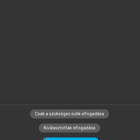
Jelöld meg a számodra fontos részeket, és
készíts
saját
jegyzeteket!
Egyéni előfizetéssel további
MeRSZ+ funkciókat
és
tartalmakat is elérhetsz.
Csak a szükséges sütik elfogadása
SZERZŐKNEK
CÉGEKNEK
KÖNYVTÁROSOKNAK
Kiválasztottak elfogadása
SZERKESZTÉSI ÉS LEKTORÁLÁSI ALAPELVEK