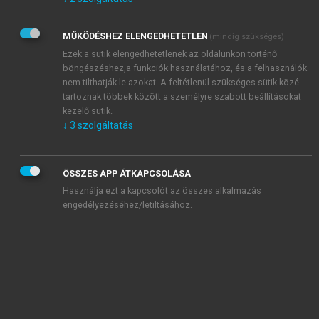
Kérek értesítést az Akadémiai Kiadó Zrt. újdonságairól,
akcióiról.
MŰKÖDÉSHEZ ELENGEDHETETLEN
(mindig szükséges)
Az
Adatkezelési tájékoztatóban
foglaltakat tudomásul
veszem és elfogadom.
Ezek a sütik elengedhetetlenek az oldalunkon történő
Az
Általános vásárlási feltételeket
, valamint a
szotar.net
és a
böngészéshez,a funkciók használatához, és a felhasználók
mersz.hu
oldalak licencszerződéseiben foglaltakat
nem tilthatják le azokat. A feltétlenül szükséges sütik közé
tudomásul veszem és elfogadom.
tartoznak többek között a személyre szabott beállításokat
kezelő sütik.
↓
3
szolgáltatás
KIPRÓBÁLOM
ÖSSZES APP ÁTKAPCSOLÁSA
Használja ezt a kapcsolót az összes alkalmazás
engedélyezéséhez/letiltásához.
MIÉRT ÉRDEMES A MERSZ ONLINE
OKOSKÖNYVTÁRAT HASZNÁLNI?