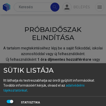
person
search
menu
BELÉPÉS
PRÓBAIDŐSZAK
ELINDÍTÁSA
A tartalom megtekintéséhez lépj be a saját fiókoddal, iskolai
azonosítóddal vagy új felhasználóként.
Új felhasználóként
1 óra díjmentes hozzáférésre
vagy
jogosult.
SÜTIK LISTÁJA
A próbaidőszak elindításához,
jelentkezz
be meglévő
fiókoddal,
vagy hozz létre új fiókot.
Itt láthatja és testreszabhatja az önről gyűjtött információkat.
További információért kérjük, olvasd el az
adatvédelmi
A regisztráció után a
próbaidőszak
automatikusan
elindul.
tájékoztatónkat
.
BELÉPÉS SAJÁT FIÓKKAL
STATISZTIKA