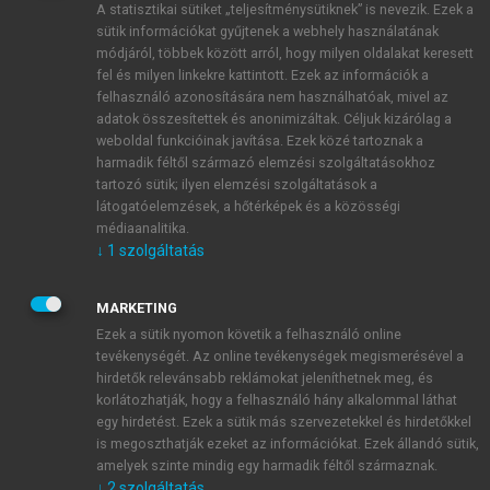
A statisztikai sütiket „teljesítménysütiknek” is nevezik. Ezek a
sütik információkat gyűjtenek a webhely használatának
módjáról, többek között arról, hogy milyen oldalakat keresett
ÚJ FIÓK LÉTREHOZÁSA
fel és milyen linkekre kattintott. Ezek az információk a
1 óra díjmentes hozzáférés
felhasználó azonosítására nem használhatóak, mivel az
adatok összesítettek és anonimizáltak. Céljuk kizárólag a
weboldal funkcióinak javítása. Ezek közé tartoznak a
E-MAIL-CÍM
harmadik féltől származó elemzési szolgáltatásokhoz
tartozó sütik; ilyen elemzési szolgáltatások a
látogatóelemzések, a hőtérképek és a közösségi
NÉV
médiaanalitika.
↓
1
szolgáltatás
JELSZÓ
MARKETING
Ezek a sütik nyomon követik a felhasználó online
tevékenységét. Az online tevékenységek megismerésével a
JELSZÓ ÚJRA
hirdetők relevánsabb reklámokat jeleníthetnek meg, és
korlátozhatják, hogy a felhasználó hány alkalommal láthat
egy hirdetést. Ezek a sütik más szervezetekkel és hirdetőkkel
is megoszthatják ezeket az információkat. Ezek állandó sütik,
Kérek értesítést a MeRSZ újdonságairól, akcióiról.
amelyek szinte mindig egy harmadik féltől származnak.
↓
2
szolgáltatás