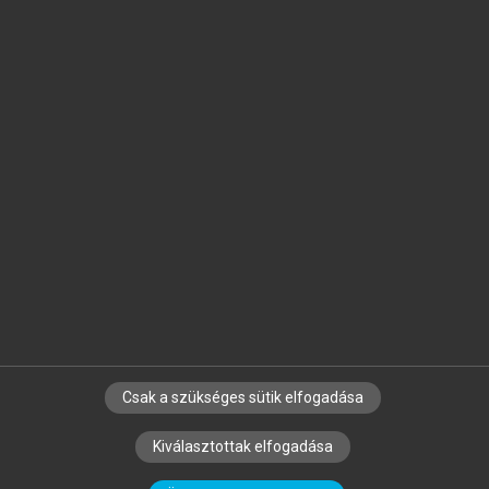
Jelöld meg a számodra fontos részeket, és
készíts
saját
jegyzeteket!
Egyéni előfizetéssel további
MeRSZ+ funkciókat
és
tartalmakat is elérhetsz.
Csak a szükséges sütik elfogadása
SZERZŐKNEK
CÉGEKNEK
KÖNYVTÁROSOKNAK
Kiválasztottak elfogadása
SZERKESZTÉSI ÉS LEKTORÁLÁSI ALAPELVEK