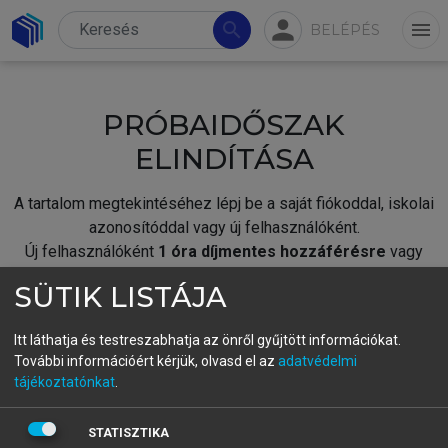
person
search
menu
BELÉPÉS
PRÓBAIDŐSZAK
ELINDÍTÁSA
A tartalom megtekintéséhez lépj be a saját fiókoddal, iskolai
azonosítóddal vagy új felhasználóként.
Új felhasználóként
1 óra díjmentes hozzáférésre
vagy
jogosult.
SÜTIK LISTÁJA
A próbaidőszak elindításához,
jelentkezz
be meglévő
fiókoddal,
vagy hozz létre új fiókot.
Itt láthatja és testreszabhatja az önről gyűjtött információkat.
További információért kérjük, olvasd el az
adatvédelmi
A regisztráció után a
próbaidőszak
automatikusan
elindul.
tájékoztatónkat
.
BELÉPÉS SAJÁT FIÓKKAL
STATISZTIKA