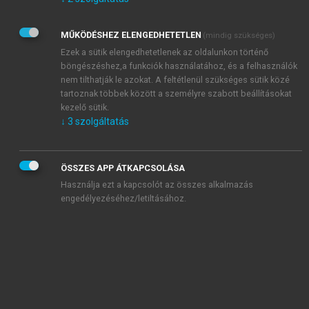
Kérek értesítést az Akadémiai Kiadó Zrt. újdonságairól,
akcióiról.
MŰKÖDÉSHEZ ELENGEDHETETLEN
(mindig szükséges)
Az
Adatkezelési tájékoztatóban
foglaltakat tudomásul
veszem és elfogadom.
Ezek a sütik elengedhetetlenek az oldalunkon történő
Az
Általános vásárlási feltételeket
, valamint a
szotar.net
és a
böngészéshez,a funkciók használatához, és a felhasználók
mersz.hu
oldalak licencszerződéseiben foglaltakat
nem tilthatják le azokat. A feltétlenül szükséges sütik közé
tudomásul veszem és elfogadom.
tartoznak többek között a személyre szabott beállításokat
kezelő sütik.
↓
3
szolgáltatás
KIPRÓBÁLOM
ÖSSZES APP ÁTKAPCSOLÁSA
Használja ezt a kapcsolót az összes alkalmazás
engedélyezéséhez/letiltásához.
MIÉRT ÉRDEMES A MERSZ ONLINE
OKOSKÖNYVTÁRAT HASZNÁLNI?