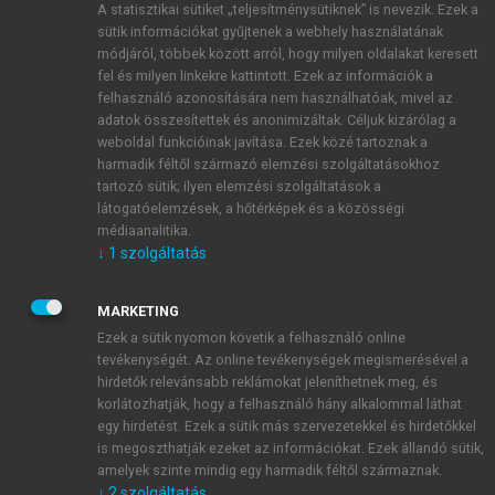
A statisztikai sütiket „teljesítménysütiknek” is nevezik. Ezek a
sütik információkat gyűjtenek a webhely használatának
módjáról, többek között arról, hogy milyen oldalakat keresett
ÚJ FIÓK LÉTREHOZÁSA
fel és milyen linkekre kattintott. Ezek az információk a
1 óra díjmentes hozzáférés
felhasználó azonosítására nem használhatóak, mivel az
adatok összesítettek és anonimizáltak. Céljuk kizárólag a
weboldal funkcióinak javítása. Ezek közé tartoznak a
E-MAIL-CÍM
harmadik féltől származó elemzési szolgáltatásokhoz
tartozó sütik; ilyen elemzési szolgáltatások a
látogatóelemzések, a hőtérképek és a közösségi
NÉV
médiaanalitika.
↓
1
szolgáltatás
JELSZÓ
MARKETING
Ezek a sütik nyomon követik a felhasználó online
tevékenységét. Az online tevékenységek megismerésével a
JELSZÓ ÚJRA
hirdetők relevánsabb reklámokat jeleníthetnek meg, és
korlátozhatják, hogy a felhasználó hány alkalommal láthat
egy hirdetést. Ezek a sütik más szervezetekkel és hirdetőkkel
is megoszthatják ezeket az információkat. Ezek állandó sütik,
Kérek értesítést a MeRSZ újdonságairól, akcióiról.
amelyek szinte mindig egy harmadik féltől származnak.
↓
2
szolgáltatás