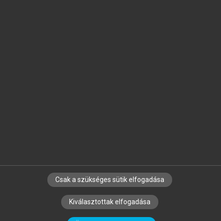
Jelöld meg a számodra fontos részeket, és
készíts
saját
jegyzeteket!
Egyéni előfizetéssel további
MeRSZ+ funkciókat
és
tartalmakat is elérhetsz.
Csak a szükséges sütik elfogadása
SZERZŐKNEK
CÉGEKNEK
KÖNYVTÁROSOKNAK
Kiválasztottak elfogadása
SZERKESZTÉSI ÉS LEKTORÁLÁSI ALAPELVEK