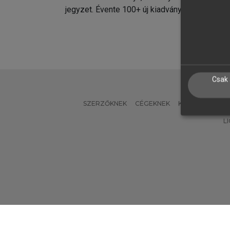
jegyzet. Évente 100+ új kiadvány.
kiadvá
Csak 
SZERZŐKNEK
CÉGEKNEK
KÖNYVTÁROSO
L
Verzió: 2.7.2