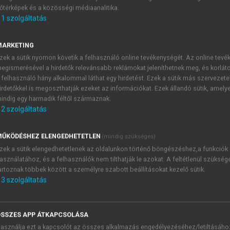
őtérképek és a közösségi médiaanalitika.
E-MAIL-CÍM
1
szolgáltatás
MARKETING
NÉV
zek a sütik nyomon követik a felhasználó online tevékenységét. Az online tev
egismerésével a hirdetők relevánsabb reklámokat jeleníthetnek meg, és korlát
 felhasználó hány alkalommal láthat egy hirdetést. Ezek a sütik más szervezete
JELSZÓ
irdetőkkel is megoszthatják ezeket az információkat. Ezek állandó sütik, amely
indig egy harmadik féltől származnak.
2
szolgáltatás
JELSZÓ ÚJRA
PÉS
ŰKÖDÉSHEZ ELENGEDHETETLEN
(mindig szükséges)
zek a sütik elengedhetetlenek az oldalunkon történő böngészéshez,a funkciók
asználatához, és a felhasználók nem tilthatják le azokat. A feltétlenül szükség
Kérek értesítést a MeRSZ új
artoznak többek között a személyre szabott beállításokat kezelő sütik.
Kérek értesítést az Akadémi
3
szolgáltatás
akcióiról.
 VAGY?
Az
Adatkezelési tájékozta
yi azonosítóval
veszem és elfogadom.
SSZES APP ÁTKAPCSOLÁSA
Az
Általános vásárlási felt
asználja ezt a kapcsolót az összes alkalmazás engedélyezéséhez/letiltásáho