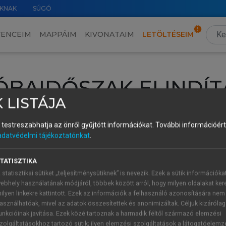
KNAK
SÚGÓ
VENCEIM
MAPPÁIM
KIVONATAIM
LETÖLTÉSEIM
ÓBAIDŐSZAK ELINDÍT
 LISTÁJA
intéséhez lépj be a saját fiókoddal, iskolai azonosítóddal vagy ú
és testreszabhatja az önről gyűjtött információkat.
További információért 
Új felhasználóként
1 óra díjmentes hozzáférésre
vagy jogosult
adatvédelmi tájékoztatónkat
.
k elindításához,
jelentkezz
be meglévő fiókoddal,
vagy hozz lé
A regisztráció után a
próbaidőszak
automatikusan
elindul.
TATISZTIKA
 statisztikai sütiket „teljesítménysütiknek” is nevezik. Ezek a sütik információka
ebhely használatának módjáról, többek között arról, hogy milyen oldalakat kere
ilyen linkekre kattintott. Ezek az információk a felhasználó azonosítására nem
ÚJ FIÓK 
ÁT FIÓKKAL
asználhatóak, mivel az adatok összesítettek és anonimizáltak. Céljuk kizáróla
1 óra díjme
unkcióinak javítása. Ezek közé tartoznak a harmadik féltől származó elemzési
zolgáltatásokhoz tartozó sütik; ilyen elemzési szolgáltatások a látogatóelemz