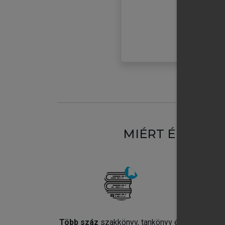
MIÉRT ÉRDEME
Több száz
szakkönyv, tankönyv és
Jel