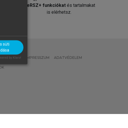
át
MeRSZ+ funkciókat
és tartalmakat
is elérhetsz.
 süti
adása
 IRÁNYELVEK
IMPRESSZUM
ADATVÉDELEM
ered by Klaro!
OK