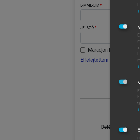
h
E-MAIL-CÍM
↓
JELSZÓ
E
m
a
Maradjon belépve
h
Elfelejtettem a jelszavamat
m
↓
BELÉ
M
E
h
t
↓
TANULÓ
Belépés intézmén
Ö
H