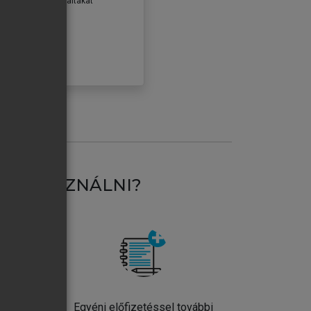
erződéseiben foglaltakat
ogadom.
ÓBÁLOM
AT HASZNÁLNI?
ntos
Egyéni előfizetéssel további