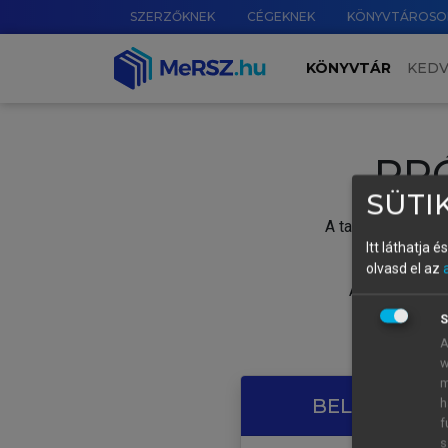
SZERZŐKNEK
CÉGEKNEK
KÖNYVTÁROSO
KÖNYVTÁR
KED
PR
SÜTIK
A tartalom megtek
Itt láthatja 
olvasd el az
A próbaidősza
S
A
w
m
BELÉPÉS SAJ
h
f
s