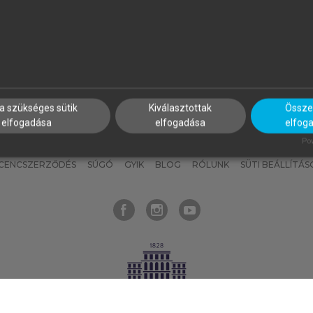
nyokat, hogy bármikor azonnal
részeket, és
készíts
saj
hozzájuk férhess!
jegyzeteket!
a szükséges sütik
Kiválasztottak
Összes
elfogadása
elfogadása
elfog
KNAK
SZERKESZTÉSI ÉS LEKTORÁLÁSI ALAPELVEK
MI – ÁLTALÁNOS
Pow
ICENCSZERZŐDÉS
SÚGÓ
GYIK
BLOG
RÓLUNK
SÜTI BEÁLLÍTÁS