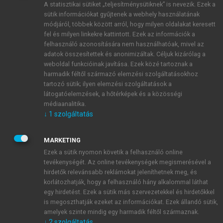
A statisztikai sütiket „teljesítménysütiknek” is nevezik. Ezek a
sütik információkat gyűjtenek a webhely használatának
módjáról, többek között arról, hogy milyen oldalakat keresett
ÚJ FIÓK LÉTREHOZÁSA
fel és milyen linkekre kattintott. Ezek az információk a
1 óra díjmentes hozzáférés
felhasználó azonosítására nem használhatóak, mivel az
adatok összesítettek és anonimizáltak. Céljuk kizárólag a
weboldal funkcióinak javítása. Ezek közé tartoznak a
E-MAIL-CÍM
harmadik féltől származó elemzési szolgáltatásokhoz
tartozó sütik; ilyen elemzési szolgáltatások a
látogatóelemzések, a hőtérképek és a közösségi
NÉV
médiaanalitika.
↓
1
szolgáltatás
JELSZÓ
MARKETING
Ezek a sütik nyomon követik a felhasználó online
tevékenységét. Az online tevékenységek megismerésével a
JELSZÓ ÚJRA
hirdetők relevánsabb reklámokat jeleníthetnek meg, és
korlátozhatják, hogy a felhasználó hány alkalommal láthat
egy hirdetést. Ezek a sütik más szervezetekkel és hirdetőkkel
is megoszthatják ezeket az információkat. Ezek állandó sütik,
Kérek értesítést a MeRSZ újdonságairól, akcióiról.
amelyek szinte mindig egy harmadik féltől származnak.
↓
2
szolgáltatás