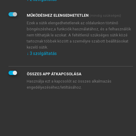
Kérek értesítést az Akadémiai Kiadó Zrt. újdonságairól,
akcióiról.
MŰKÖDÉSHEZ ELENGEDHETETLEN
(mindig szükséges)
Az
Adatkezelési tájékoztatóban
foglaltakat tudomásul
veszem és elfogadom.
Ezek a sütik elengedhetetlenek az oldalunkon történő
Az
Általános vásárlási feltételeket
, valamint a
szotar.net
és a
böngészéshez,a funkciók használatához, és a felhasználók
mersz.hu
oldalak licencszerződéseiben foglaltakat
nem tilthatják le azokat. A feltétlenül szükséges sütik közé
tudomásul veszem és elfogadom.
tartoznak többek között a személyre szabott beállításokat
kezelő sütik.
↓
3
szolgáltatás
KIPRÓBÁLOM
ÖSSZES APP ÁTKAPCSOLÁSA
Használja ezt a kapcsolót az összes alkalmazás
engedélyezéséhez/letiltásához.
MIÉRT ÉRDEMES A MERSZ ONLINE
OKOSKÖNYVTÁRAT HASZNÁLNI?