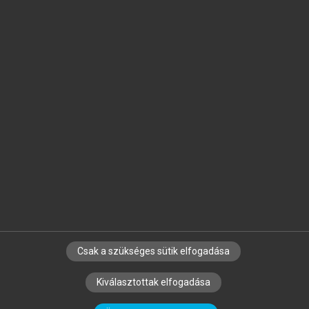
Jelöld meg a számodra fontos részeket, és
készíts
saját
jegyzeteket!
Egyéni előfizetéssel további
MeRSZ+ funkciókat
és
tartalmakat is elérhetsz.
Csak a szükséges sütik elfogadása
SZERZŐKNEK
CÉGEKNEK
KÖNYVTÁROSOKNAK
Kiválasztottak elfogadása
SZERKESZTÉSI ÉS LEKTORÁLÁSI ALAPELVEK