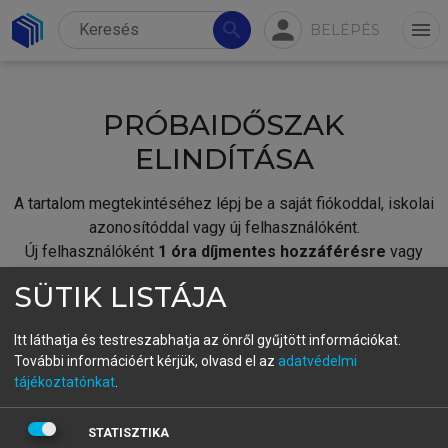
person
search
menu
BELÉPÉS
PRÓBAIDŐSZAK
ELINDÍTÁSA
A tartalom megtekintéséhez lépj be a saját fiókoddal, iskolai
azonosítóddal vagy új felhasználóként.
Új felhasználóként
1 óra díjmentes hozzáférésre
vagy
jogosult.
SÜTIK LISTÁJA
A próbaidőszak elindításához,
jelentkezz
be meglévő
fiókoddal,
vagy hozz létre új fiókot.
Itt láthatja és testreszabhatja az önről gyűjtött információkat.
További információért kérjük, olvasd el az
adatvédelmi
A regisztráció után a
próbaidőszak
automatikusan
elindul.
tájékoztatónkat
.
BELÉPÉS SAJÁT FIÓKKAL
STATISZTIKA