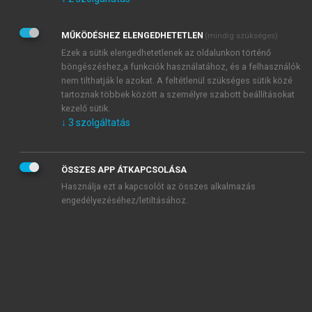
Kérek értesítést az Akadémiai Kiadó Zrt. újdonságairól,
akcióiról.
MŰKÖDÉSHEZ ELENGEDHETETLEN
(mindig szükséges)
Az
Adatkezelési tájékoztatóban
foglaltakat tudomásul
veszem és elfogadom.
Ezek a sütik elengedhetetlenek az oldalunkon történő
Az
Általános vásárlási feltételeket
, valamint a
szotar.net
és a
böngészéshez,a funkciók használatához, és a felhasználók
mersz.hu
oldalak licencszerződéseiben foglaltakat
nem tilthatják le azokat. A feltétlenül szükséges sütik közé
tudomásul veszem és elfogadom.
tartoznak többek között a személyre szabott beállításokat
kezelő sütik.
↓
3
szolgáltatás
KIPRÓBÁLOM
ÖSSZES APP ÁTKAPCSOLÁSA
Használja ezt a kapcsolót az összes alkalmazás
engedélyezéséhez/letiltásához.
MIÉRT ÉRDEMES A MERSZ ONLINE
OKOSKÖNYVTÁRAT HASZNÁLNI?