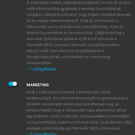
A statisztikai sütiket „teljesítménysütiknek” is nevezik. Ezek a
sütik információkat gyűjtenek a webhely használatának
módjáról, többek között arról, hogy milyen oldalakat keresett
ÚJ FIÓK LÉTREHOZÁSA
fel és milyen linkekre kattintott. Ezek az információk a
1 óra díjmentes hozzáférés
felhasználó azonosítására nem használhatóak, mivel az
adatok összesítettek és anonimizáltak. Céljuk kizárólag a
weboldal funkcióinak javítása. Ezek közé tartoznak a
E-MAIL-CÍM
harmadik féltől származó elemzési szolgáltatásokhoz
tartozó sütik; ilyen elemzési szolgáltatások a
látogatóelemzések, a hőtérképek és a közösségi
NÉV
médiaanalitika.
↓
1
szolgáltatás
JELSZÓ
MARKETING
Ezek a sütik nyomon követik a felhasználó online
tevékenységét. Az online tevékenységek megismerésével a
JELSZÓ ÚJRA
hirdetők relevánsabb reklámokat jeleníthetnek meg, és
korlátozhatják, hogy a felhasználó hány alkalommal láthat
egy hirdetést. Ezek a sütik más szervezetekkel és hirdetőkkel
is megoszthatják ezeket az információkat. Ezek állandó sütik,
Kérek értesítést a MeRSZ újdonságairól, akcióiról.
amelyek szinte mindig egy harmadik féltől származnak.
↓
2
szolgáltatás