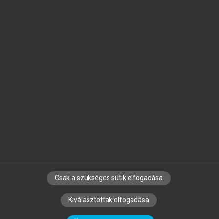
Jelöld meg a számodra fontos részeket, és
készíts
saját
jegyzeteket!
Egyéni előfizetéssel további
MeRSZ+ funkciókat
és
tartalmakat is elérhetsz.
Csak a szükséges sütik elfogadása
SZERZŐKNEK
CÉGEKNEK
KÖNYVTÁROSOKNAK
Kiválasztottak elfogadása
SZERKESZTÉSI ÉS LEKTORÁLÁSI ALAPELVEK