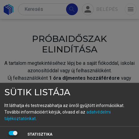
person
search
menu
BELÉPÉS
PRÓBAIDŐSZAK
ELINDÍTÁSA
A tartalom megtekintéséhez lépj be a saját fiókoddal, iskolai
azonosítóddal vagy új felhasználóként.
Új felhasználóként
1 óra díjmentes hozzáférésre
vagy
jogosult.
SÜTIK LISTÁJA
A próbaidőszak elindításához,
jelentkezz
be meglévő
fiókoddal,
vagy hozz létre új fiókot.
Itt láthatja és testreszabhatja az önről gyűjtött információkat.
További információért kérjük, olvasd el az
adatvédelmi
A regisztráció után a
próbaidőszak
automatikusan
elindul.
tájékoztatónkat
.
BELÉPÉS SAJÁT FIÓKKAL
STATISZTIKA