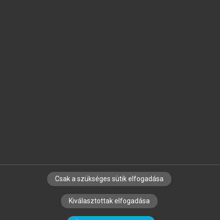
Jelöld meg a számodra fontos részeket, és
készíts
saját
jegyzeteket!
Egyéni előfizetéssel további
MeRSZ+ funkciókat
és
tartalmakat is elérhetsz.
Csak a szükséges sütik elfogadása
SZERZŐKNEK
CÉGEKNEK
KÖNYVTÁROSOKNAK
Kiválasztottak elfogadása
SZERKESZTÉSI ÉS LEKTORÁLÁSI ALAPELVEK