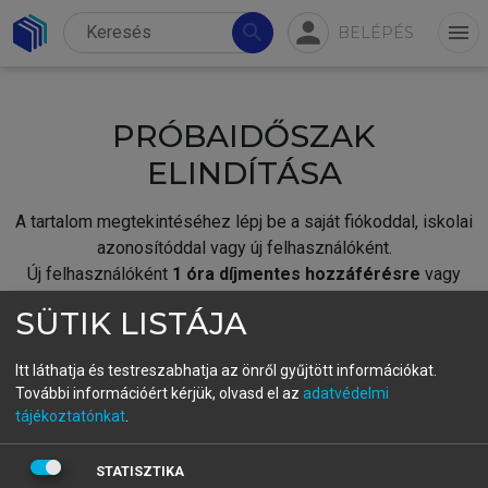
person
search
menu
BELÉPÉS
PRÓBAIDŐSZAK
ELINDÍTÁSA
A tartalom megtekintéséhez lépj be a saját fiókoddal, iskolai
azonosítóddal vagy új felhasználóként.
Új felhasználóként
1 óra díjmentes hozzáférésre
vagy
jogosult.
SÜTIK LISTÁJA
A próbaidőszak elindításához,
jelentkezz
be meglévő
fiókoddal,
vagy hozz létre új fiókot.
Itt láthatja és testreszabhatja az önről gyűjtött információkat.
További információért kérjük, olvasd el az
adatvédelmi
A regisztráció után a
próbaidőszak
automatikusan
elindul.
tájékoztatónkat
.
BELÉPÉS SAJÁT FIÓKKAL
STATISZTIKA