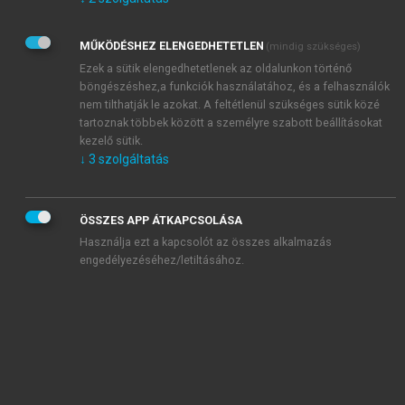
Kérek értesítést az Akadémiai Kiadó Zrt. újdonságairól,
akcióiról.
MŰKÖDÉSHEZ ELENGEDHETETLEN
(mindig szükséges)
Az
Adatkezelési tájékoztatóban
foglaltakat tudomásul
veszem és elfogadom.
Ezek a sütik elengedhetetlenek az oldalunkon történő
Az
Általános vásárlási feltételeket
, valamint a
szotar.net
és a
böngészéshez,a funkciók használatához, és a felhasználók
mersz.hu
oldalak licencszerződéseiben foglaltakat
nem tilthatják le azokat. A feltétlenül szükséges sütik közé
tudomásul veszem és elfogadom.
tartoznak többek között a személyre szabott beállításokat
kezelő sütik.
↓
3
szolgáltatás
KIPRÓBÁLOM
ÖSSZES APP ÁTKAPCSOLÁSA
Használja ezt a kapcsolót az összes alkalmazás
engedélyezéséhez/letiltásához.
MIÉRT ÉRDEMES A MERSZ ONLINE
OKOSKÖNYVTÁRAT HASZNÁLNI?