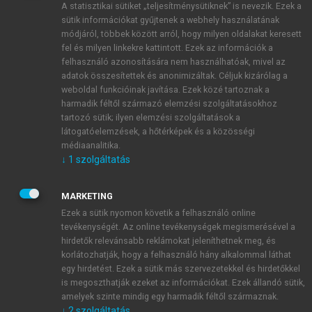
A statisztikai sütiket „teljesítménysütiknek” is nevezik. Ezek a
sütik információkat gyűjtenek a webhely használatának
módjáról, többek között arról, hogy milyen oldalakat keresett
ÚJ FIÓK LÉTREHOZÁSA
fel és milyen linkekre kattintott. Ezek az információk a
1 óra díjmentes hozzáférés
felhasználó azonosítására nem használhatóak, mivel az
adatok összesítettek és anonimizáltak. Céljuk kizárólag a
weboldal funkcióinak javítása. Ezek közé tartoznak a
E-MAIL-CÍM
harmadik féltől származó elemzési szolgáltatásokhoz
tartozó sütik; ilyen elemzési szolgáltatások a
látogatóelemzések, a hőtérképek és a közösségi
NÉV
médiaanalitika.
↓
1
szolgáltatás
JELSZÓ
MARKETING
Ezek a sütik nyomon követik a felhasználó online
tevékenységét. Az online tevékenységek megismerésével a
JELSZÓ ÚJRA
hirdetők relevánsabb reklámokat jeleníthetnek meg, és
korlátozhatják, hogy a felhasználó hány alkalommal láthat
egy hirdetést. Ezek a sütik más szervezetekkel és hirdetőkkel
is megoszthatják ezeket az információkat. Ezek állandó sütik,
Kérek értesítést a MeRSZ újdonságairól, akcióiról.
amelyek szinte mindig egy harmadik féltől származnak.
↓
2
szolgáltatás