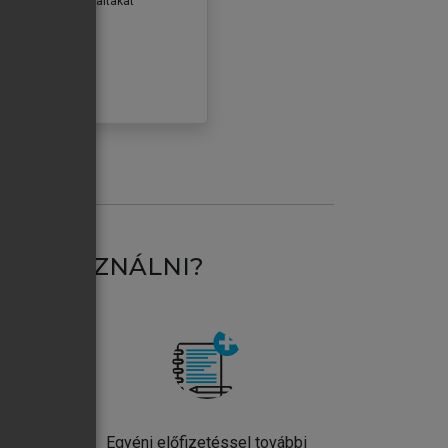
erződéseiben foglaltakat
ogadom.
ÓBÁLOM
AT HASZNÁLNI?
ntos
Egyéni előfizetéssel további