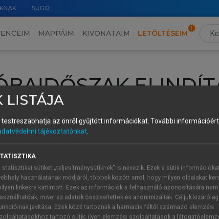
KNAK
SÚGÓ
VENCEIM
MAPPÁIM
KIVONATAIM
LETÖLTÉSEIM
ÓBAIDŐSZAK ELINDÍT
 LISTÁJA
intéséhez lépj be a saját fiókoddal, iskolai azonosítóddal vagy ú
és testreszabhatja az önről gyűjtött információkat.
További információért 
Új felhasználóként
1 óra díjmentes hozzáférésre
vagy jogosult
adatvédelmi tájékoztatónkat
.
k elindításához,
jelentkezz
be meglévő fiókoddal,
vagy hozz lé
A regisztráció után a
próbaidőszak
automatikusan
elindul.
TATISZTIKA
 statisztikai sütiket „teljesítménysütiknek” is nevezik. Ezek a sütik információka
ebhely használatának módjáról, többek között arról, hogy milyen oldalakat kere
ilyen linkekre kattintott. Ezek az információk a felhasználó azonosítására nem
ÚJ FIÓK 
ÁT FIÓKKAL
asználhatóak, mivel az adatok összesítettek és anonimizáltak. Céljuk kizáróla
1 óra díjme
unkcióinak javítása. Ezek közé tartoznak a harmadik féltől származó elemzési
zolgáltatásokhoz tartozó sütik; ilyen elemzési szolgáltatások a látogatóelemz