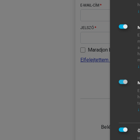
h
E-MAIL-CÍM
↓
JELSZÓ
E
m
a
Maradjon belépve
h
Elfelejtettem a jelszavamat
m
↓
BELÉ
M
E
h
t
↓
TANULÓ
Belépés intézmén
Ö
H