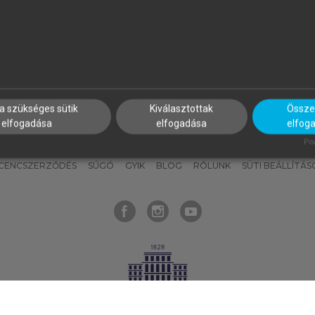
nyokat, hogy bármikor azonnal
részeket, és
készíts
saj
hozzájuk férhess!
jegyzeteket!
a szükséges sütik
Kiválasztottak
Összes
elfogadása
elfogadása
elfog
KNAK
SZERKESZTÉSI ÉS LEKTORÁLÁSI ALAPELVEK
MI – ÁLTALÁNOS
Pow
ICENCSZERZŐDÉS
SÚGÓ
GYIK
BLOG
RÓLUNK
SÜTI BEÁLLÍTÁS