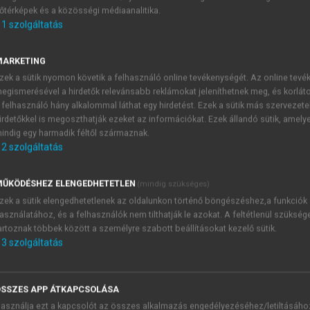
őtérképek és a közösségi médiaanalitika.
E-MAIL-CÍM
1
szolgáltatás
MARKETING
NÉV
zek a sütik nyomon követik a felhasználó online tevékenységét. Az online tev
egismerésével a hirdetők relevánsabb reklámokat jeleníthetnek meg, és korlát
 felhasználó hány alkalommal láthat egy hirdetést. Ezek a sütik más szervezete
JELSZÓ
irdetőkkel is megoszthatják ezeket az információkat. Ezek állandó sütik, amely
indig egy harmadik féltől származnak.
2
szolgáltatás
JELSZÓ ÚJRA
PÉS
ŰKÖDÉSHEZ ELENGEDHETETLEN
(mindig szükséges)
zek a sütik elengedhetetlenek az oldalunkon történő böngészéshez,a funkciók
asználatához, és a felhasználók nem tilthatják le azokat. A feltétlenül szükség
Kérek értesítést a MeRSZ új
artoznak többek között a személyre szabott beállításokat kezelő sütik.
Kérek értesítést az Akadémi
3
szolgáltatás
akcióiról.
 VAGY?
Az
Adatkezelési tájékozta
yi azonosítóval
veszem és elfogadom.
SSZES APP ÁTKAPCSOLÁSA
Az
Általános vásárlási felt
asználja ezt a kapcsolót az összes alkalmazás engedélyezéséhez/letiltásáho