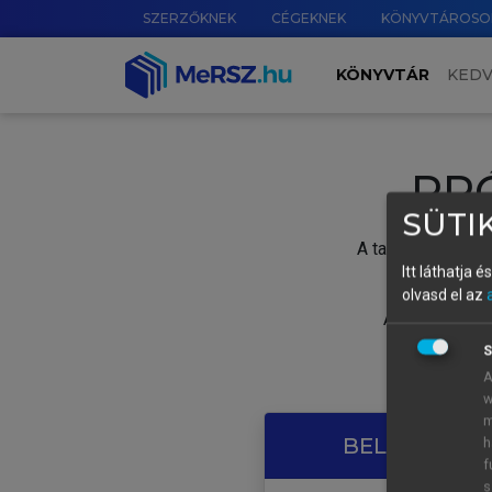
SZERZŐKNEK
CÉGEKNEK
KÖNYVTÁROSO
KÖNYVTÁR
KED
PR
SÜTIK
A tartalom megtek
Itt láthatja 
olvasd el az
A próbaidősza
S
A
w
m
BELÉPÉS SAJ
h
f
s