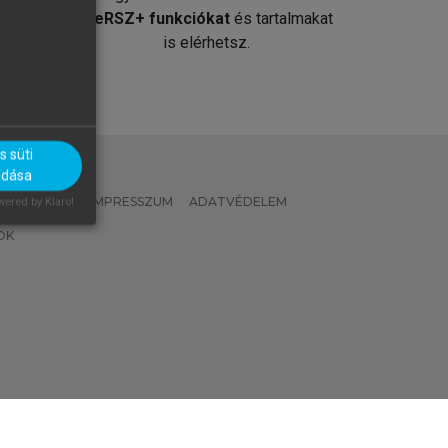
át
MeRSZ+ funkciókat
és tartalmakat
is elérhetsz.
 süti
adása
 IRÁNYELVEK
IMPRESSZUM
ADATVÉDELEM
ered by Klaro!
OK