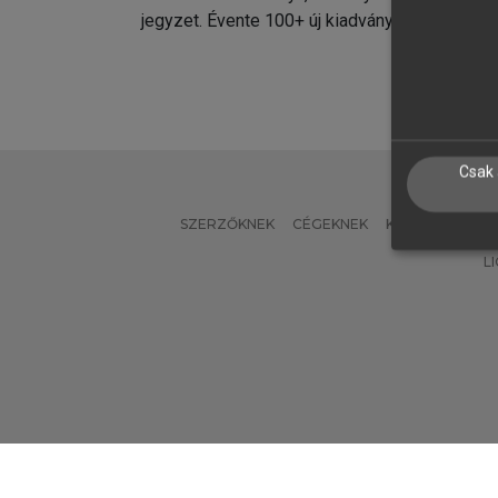
jegyzet. Évente 100+ új kiadvány.
kiadvá
Csak 
SZERZŐKNEK
CÉGEKNEK
KÖNYVTÁROSO
L
Verzió: 2.7.2