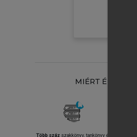
MIÉRT ÉRDEME
Több száz
szakkönyv, tankönyv és
Jel