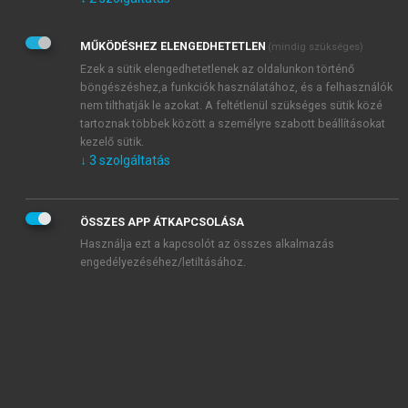
Kérek értesítést az Akadémiai Kiadó Zrt. újdonságairól,
akcióiról.
MŰKÖDÉSHEZ ELENGEDHETETLEN
(mindig szükséges)
Az
Adatkezelési tájékoztatóban
foglaltakat tudomásul
veszem és elfogadom.
Ezek a sütik elengedhetetlenek az oldalunkon történő
Az
Általános vásárlási feltételeket
, valamint a
szotar.net
és a
böngészéshez,a funkciók használatához, és a felhasználók
mersz.hu
oldalak licencszerződéseiben foglaltakat
nem tilthatják le azokat. A feltétlenül szükséges sütik közé
tudomásul veszem és elfogadom.
tartoznak többek között a személyre szabott beállításokat
kezelő sütik.
↓
3
szolgáltatás
KIPRÓBÁLOM
ÖSSZES APP ÁTKAPCSOLÁSA
Használja ezt a kapcsolót az összes alkalmazás
engedélyezéséhez/letiltásához.
MIÉRT ÉRDEMES A MERSZ ONLINE
OKOSKÖNYVTÁRAT HASZNÁLNI?