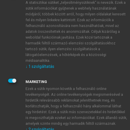
A statisztikai sütiket „teljesítménysütiknek” is nevezik. Ezek a
sütik információkat gyűjtenek a webhely használatának
módjáról, többek között arról, hogy milyen oldalakat keresett
ÚJ FIÓK LÉTREHOZÁSA
fel és milyen linkekre kattintott. Ezek az információk a
1 óra díjmentes hozzáférés
felhasználó azonosítására nem használhatóak, mivel az
adatok összesítettek és anonimizáltak. Céljuk kizárólag a
weboldal funkcióinak javítása. Ezek közé tartoznak a
E-MAIL-CÍM
harmadik féltől származó elemzési szolgáltatásokhoz
tartozó sütik; ilyen elemzési szolgáltatások a
látogatóelemzések, a hőtérképek és a közösségi
NÉV
médiaanalitika.
↓
1
szolgáltatás
JELSZÓ
MARKETING
Ezek a sütik nyomon követik a felhasználó online
tevékenységét. Az online tevékenységek megismerésével a
JELSZÓ ÚJRA
hirdetők relevánsabb reklámokat jeleníthetnek meg, és
korlátozhatják, hogy a felhasználó hány alkalommal láthat
egy hirdetést. Ezek a sütik más szervezetekkel és hirdetőkkel
is megoszthatják ezeket az információkat. Ezek állandó sütik,
Kérek értesítést a MeRSZ újdonságairól, akcióiról.
amelyek szinte mindig egy harmadik féltől származnak.
↓
2
szolgáltatás