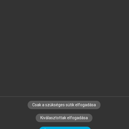
Jelöld meg a számodra fontos részeket, és
készíts
saját
jegyzeteket!
Egyéni előfizetéssel további
MeRSZ+ funkciókat
és
tartalmakat is elérhetsz.
Csak a szükséges sütik elfogadása
SZERZŐKNEK
CÉGEKNEK
KÖNYVTÁROSOKNAK
Kiválasztottak elfogadása
SZERKESZTÉSI ÉS LEKTORÁLÁSI ALAPELVEK