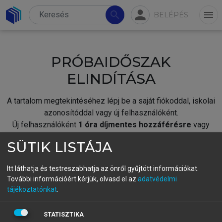
person
search
menu
BELÉPÉS
PRÓBAIDŐSZAK
ELINDÍTÁSA
A tartalom megtekintéséhez lépj be a saját fiókoddal, iskolai
azonosítóddal vagy új felhasználóként.
Új felhasználóként
1 óra díjmentes hozzáférésre
vagy
jogosult.
SÜTIK LISTÁJA
A próbaidőszak elindításához,
jelentkezz
be meglévő
fiókoddal,
vagy hozz létre új fiókot.
Itt láthatja és testreszabhatja az önről gyűjtött információkat.
További információért kérjük, olvasd el az
adatvédelmi
A regisztráció után a
próbaidőszak
automatikusan
elindul.
tájékoztatónkat
.
BELÉPÉS SAJÁT FIÓKKAL
STATISZTIKA