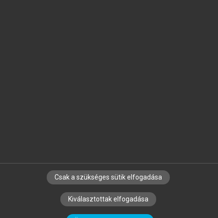
Jelöld meg a számodra fontos részeket, és
készíts
saját
jegyzeteket!
Egyéni előfizetéssel további
MeRSZ+ funkciókat
és
tartalmakat is elérhetsz.
Csak a szükséges sütik elfogadása
SZERZŐKNEK
CÉGEKNEK
KÖNYVTÁROSOKNAK
Kiválasztottak elfogadása
SZERKESZTÉSI ÉS LEKTORÁLÁSI ALAPELVEK