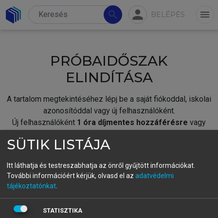
person
search
menu
BELÉPÉS
PRÓBAIDŐSZAK
ELINDÍTÁSA
A tartalom megtekintéséhez lépj be a saját fiókoddal, iskolai
azonosítóddal vagy új felhasználóként.
Új felhasználóként
1 óra díjmentes hozzáférésre
vagy
jogosult.
SÜTIK LISTÁJA
A próbaidőszak elindításához,
jelentkezz
be meglévő
fiókoddal,
vagy hozz létre új fiókot.
Itt láthatja és testreszabhatja az önről gyűjtött információkat.
További információért kérjük, olvasd el az
adatvédelmi
A regisztráció után a
próbaidőszak
automatikusan
elindul.
tájékoztatónkat
.
BELÉPÉS SAJÁT FIÓKKAL
STATISZTIKA