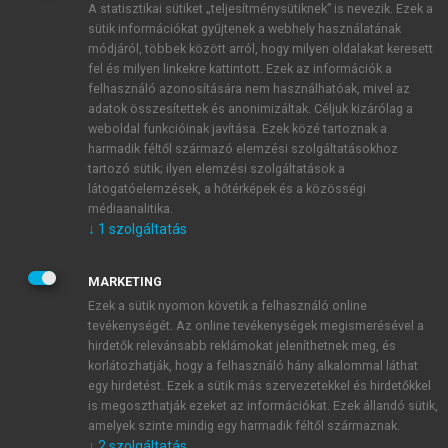
A statisztikai sütiket „teljesítménysütiknek” is nevezik. Ezek a
sütik információkat gyűjtenek a webhely használatának
módjáról, többek között arról, hogy milyen oldalakat keresett
ÚJ FIÓK LÉTREHOZÁSA
fel és milyen linkekre kattintott. Ezek az információk a
1 óra díjmentes hozzáférés
felhasználó azonosítására nem használhatóak, mivel az
adatok összesítettek és anonimizáltak. Céljuk kizárólag a
weboldal funkcióinak javítása. Ezek közé tartoznak a
E-MAIL-CÍM
harmadik féltől származó elemzési szolgáltatásokhoz
tartozó sütik; ilyen elemzési szolgáltatások a
látogatóelemzések, a hőtérképek és a közösségi
NÉV
médiaanalitika.
↓
1
szolgáltatás
JELSZÓ
MARKETING
Ezek a sütik nyomon követik a felhasználó online
tevékenységét. Az online tevékenységek megismerésével a
JELSZÓ ÚJRA
hirdetők relevánsabb reklámokat jeleníthetnek meg, és
korlátozhatják, hogy a felhasználó hány alkalommal láthat
egy hirdetést. Ezek a sütik más szervezetekkel és hirdetőkkel
is megoszthatják ezeket az információkat. Ezek állandó sütik,
Kérek értesítést a MeRSZ újdonságairól, akcióiról.
amelyek szinte mindig egy harmadik féltől származnak.
↓
2
szolgáltatás