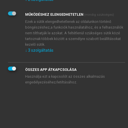
Kérek értesítést az Akadémiai Kiadó Zrt. újdonságairól,
akcióiról.
MŰKÖDÉSHEZ ELENGEDHETETLEN
(mindig szükséges)
Az
Adatkezelési tájékoztatóban
foglaltakat tudomásul
veszem és elfogadom.
Ezek a sütik elengedhetetlenek az oldalunkon történő
Az
Általános vásárlási feltételeket
, valamint a
szotar.net
és a
böngészéshez,a funkciók használatához, és a felhasználók
mersz.hu
oldalak licencszerződéseiben foglaltakat
nem tilthatják le azokat. A feltétlenül szükséges sütik közé
tudomásul veszem és elfogadom.
tartoznak többek között a személyre szabott beállításokat
kezelő sütik.
↓
3
szolgáltatás
KIPRÓBÁLOM
ÖSSZES APP ÁTKAPCSOLÁSA
Használja ezt a kapcsolót az összes alkalmazás
engedélyezéséhez/letiltásához.
MIÉRT ÉRDEMES A MERSZ ONLINE
OKOSKÖNYVTÁRAT HASZNÁLNI?