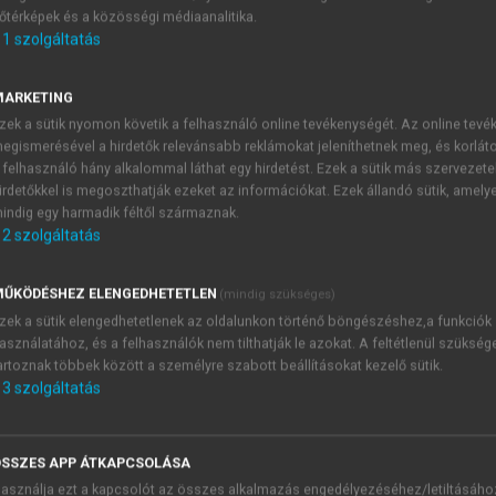
őtérképek és a közösségi médiaanalitika.
E-MAIL-CÍM
1
szolgáltatás
MARKETING
NÉV
zek a sütik nyomon követik a felhasználó online tevékenységét. Az online tev
egismerésével a hirdetők relevánsabb reklámokat jeleníthetnek meg, és korlát
 felhasználó hány alkalommal láthat egy hirdetést. Ezek a sütik más szervezete
JELSZÓ
irdetőkkel is megoszthatják ezeket az információkat. Ezek állandó sütik, amely
indig egy harmadik féltől származnak.
2
szolgáltatás
JELSZÓ ÚJRA
PÉS
ŰKÖDÉSHEZ ELENGEDHETETLEN
(mindig szükséges)
zek a sütik elengedhetetlenek az oldalunkon történő böngészéshez,a funkciók
asználatához, és a felhasználók nem tilthatják le azokat. A feltétlenül szükség
Kérek értesítést a MeRSZ új
artoznak többek között a személyre szabott beállításokat kezelő sütik.
Kérek értesítést az Akadémi
3
szolgáltatás
akcióiról.
 VAGY?
Az
Adatkezelési tájékozta
yi azonosítóval
veszem és elfogadom.
SSZES APP ÁTKAPCSOLÁSA
Az
Általános vásárlási felt
asználja ezt a kapcsolót az összes alkalmazás engedélyezéséhez/letiltásáho