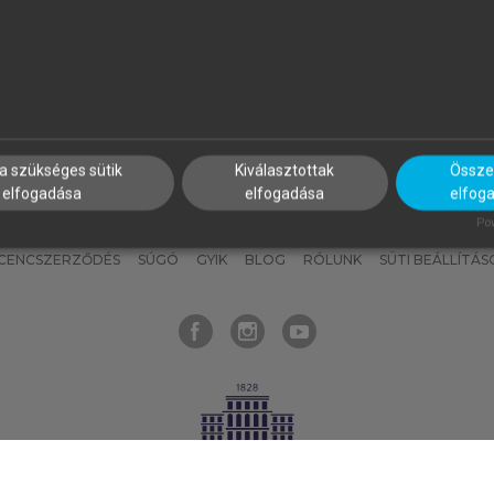
nyokat, hogy bármikor azonnal
részeket, és
készíts
saj
hozzájuk férhess!
jegyzeteket!
a szükséges sütik
Kiválasztottak
Összes
elfogadása
elfogadása
elfog
KNAK
SZERKESZTÉSI ÉS LEKTORÁLÁSI ALAPELVEK
MI – ÁLTALÁNOS
Pow
ICENCSZERZŐDÉS
SÚGÓ
GYIK
BLOG
RÓLUNK
SÜTI BEÁLLÍTÁS