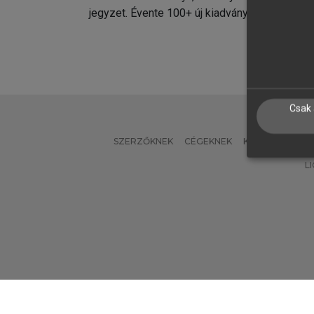
jegyzet. Évente 100+ új kiadvány.
kiadvá
Csak 
SZERZŐKNEK
CÉGEKNEK
KÖNYVTÁROSO
L
Verzió: 2.7.2