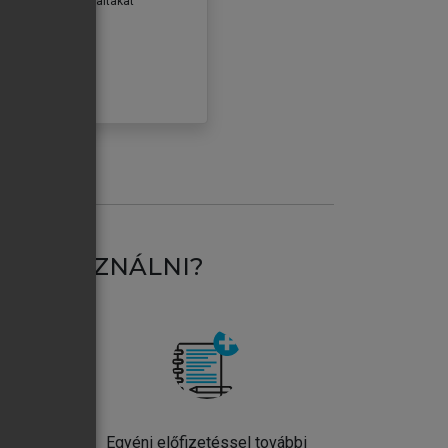
erződéseiben foglaltakat
ogadom.
ÓBÁLOM
AT HASZNÁLNI?
ntos
Egyéni előfizetéssel további