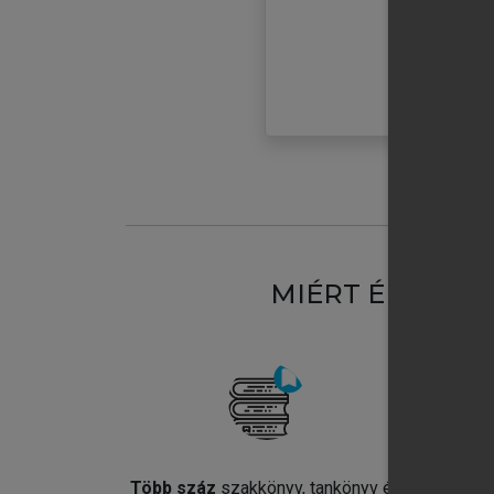
MIÉRT ÉRDEME
Több száz
szakkönyv, tankönyv és
Jel