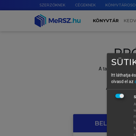
SZERZŐKNEK
CÉGEKNEK
KÖNYVTÁROSO
KÖNYVTÁR
KED
PR
SÜTIK
A tartalom megtek
Itt láthatja 
olvasd el az
A próbaidősza
S
A
w
m
BELÉPÉS SAJ
h
f
s