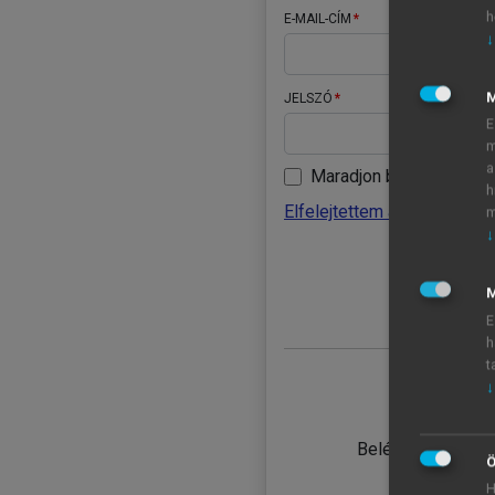
h
E-MAIL-CÍM
↓
JELSZÓ
E
m
a
Maradjon belépve
h
Elfelejtettem a jelszavamat
m
↓
BELÉ
M
E
h
t
↓
TANULÓ
Belépés intézmén
Ö
H