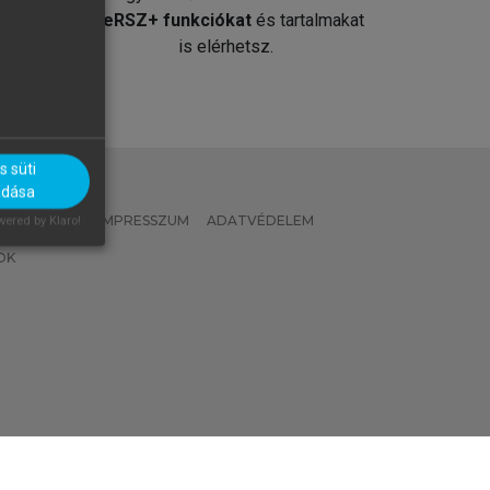
át
MeRSZ+ funkciókat
és tartalmakat
is elérhetsz.
 süti
adása
 IRÁNYELVEK
IMPRESSZUM
ADATVÉDELEM
ered by Klaro!
OK