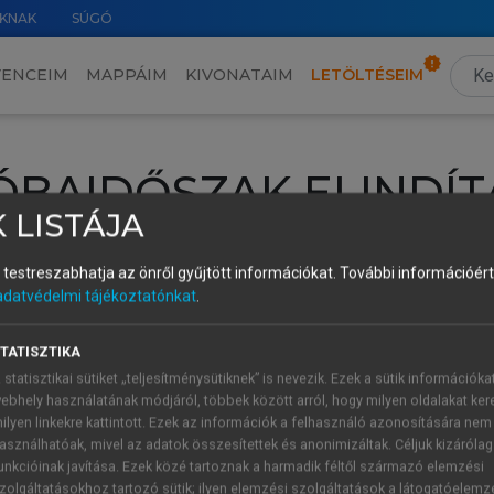
KNAK
SÚGÓ
VENCEIM
MAPPÁIM
KIVONATAIM
LETÖLTÉSEIM
ÓBAIDŐSZAK ELINDÍT
 LISTÁJA
intéséhez lépj be a saját fiókoddal, iskolai azonosítóddal vagy ú
és testreszabhatja az önről gyűjtött információkat.
További információért 
Új felhasználóként
1 óra díjmentes hozzáférésre
vagy jogosult
adatvédelmi tájékoztatónkat
.
k elindításához,
jelentkezz
be meglévő fiókoddal,
vagy hozz lé
A regisztráció után a
próbaidőszak
automatikusan
elindul.
TATISZTIKA
 statisztikai sütiket „teljesítménysütiknek” is nevezik. Ezek a sütik információka
ebhely használatának módjáról, többek között arról, hogy milyen oldalakat kere
ilyen linkekre kattintott. Ezek az információk a felhasználó azonosítására nem
ÚJ FIÓK 
ÁT FIÓKKAL
asználhatóak, mivel az adatok összesítettek és anonimizáltak. Céljuk kizáróla
1 óra díjme
unkcióinak javítása. Ezek közé tartoznak a harmadik féltől származó elemzési
zolgáltatásokhoz tartozó sütik; ilyen elemzési szolgáltatások a látogatóelemz