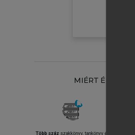
MIÉRT ÉRDEME
Több száz
szakkönyv, tankönyv és
Jel