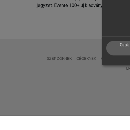
jegyzet. Évente 100+ új kiadvány.
kiadvá
Csak 
SZERZŐKNEK
CÉGEKNEK
KÖNYVTÁROSO
L
Verzió: 2.7.2