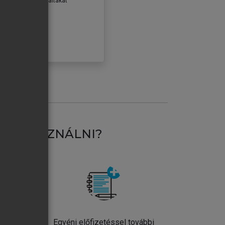
erződéseiben foglaltakat
ogadom.
ÓBÁLOM
AT HASZNÁLNI?
ntos
Egyéni előfizetéssel további