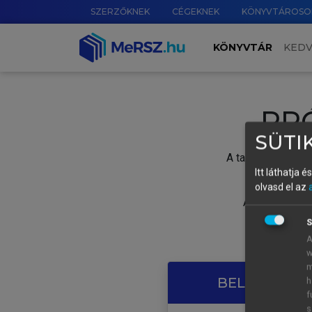
SZERZŐKNEK
CÉGEKNEK
KÖNYVTÁROSO
KÖNYVTÁR
KED
PR
SÜTIK
A tartalom megtek
Itt láthatja 
olvasd el az
A próbaidősza
S
A
w
m
BELÉPÉS SAJ
h
f
s