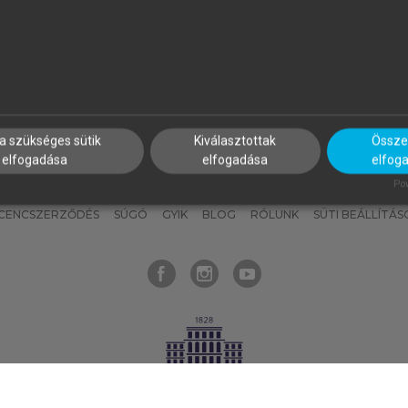
nyokat, hogy bármikor azonnal
részeket, és
készíts
saj
hozzájuk férhess!
jegyzeteket!
a szükséges sütik
Kiválasztottak
Összes
elfogadása
elfogadása
elfog
KNAK
SZERKESZTÉSI ÉS LEKTORÁLÁSI ALAPELVEK
MI – ÁLTALÁNOS
Pow
ICENCSZERZŐDÉS
SÚGÓ
GYIK
BLOG
RÓLUNK
SÜTI BEÁLLÍTÁS