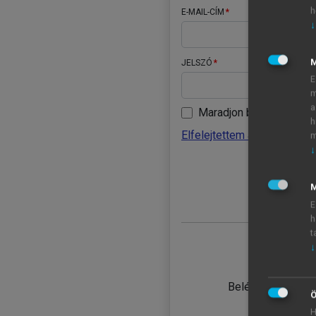
h
E-MAIL-CÍM
↓
JELSZÓ
E
m
a
Maradjon belépve
h
Elfelejtettem a jelszavamat
m
↓
BELÉ
M
E
h
t
↓
TANULÓ
Belépés intézmén
Ö
H