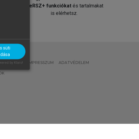
át
MeRSZ+ funkciókat
és tartalmakat
is elérhetsz.
 süti
adása
 IRÁNYELVEK
IMPRESSZUM
ADATVÉDELEM
ered by Klaro!
OK