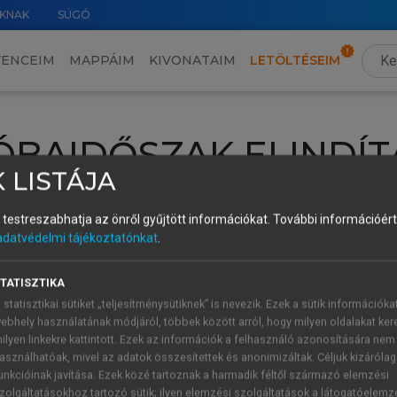
KNAK
SÚGÓ
VENCEIM
MAPPÁIM
KIVONATAIM
LETÖLTÉSEIM
ÓBAIDŐSZAK ELINDÍT
 LISTÁJA
intéséhez lépj be a saját fiókoddal, iskolai azonosítóddal vagy ú
és testreszabhatja az önről gyűjtött információkat.
További információért 
Új felhasználóként
1 óra díjmentes hozzáférésre
vagy jogosult
adatvédelmi tájékoztatónkat
.
k elindításához,
jelentkezz
be meglévő fiókoddal,
vagy hozz lé
A regisztráció után a
próbaidőszak
automatikusan
elindul.
TATISZTIKA
 statisztikai sütiket „teljesítménysütiknek” is nevezik. Ezek a sütik információka
ebhely használatának módjáról, többek között arról, hogy milyen oldalakat kere
ilyen linkekre kattintott. Ezek az információk a felhasználó azonosítására nem
ÚJ FIÓK 
ÁT FIÓKKAL
asználhatóak, mivel az adatok összesítettek és anonimizáltak. Céljuk kizáróla
1 óra díjme
unkcióinak javítása. Ezek közé tartoznak a harmadik féltől származó elemzési
zolgáltatásokhoz tartozó sütik; ilyen elemzési szolgáltatások a látogatóelemz