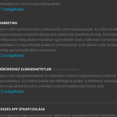
őtérképek és a közösségi médiaanalitika.
E-MAIL-CÍM
1
szolgáltatás
MARKETING
NÉV
zek a sütik nyomon követik a felhasználó online tevékenységét. Az online tev
egismerésével a hirdetők relevánsabb reklámokat jeleníthetnek meg, és korlát
 felhasználó hány alkalommal láthat egy hirdetést. Ezek a sütik más szervezete
JELSZÓ
irdetőkkel is megoszthatják ezeket az információkat. Ezek állandó sütik, amely
indig egy harmadik féltől származnak.
2
szolgáltatás
JELSZÓ ÚJRA
PÉS
ŰKÖDÉSHEZ ELENGEDHETETLEN
(mindig szükséges)
zek a sütik elengedhetetlenek az oldalunkon történő böngészéshez,a funkciók
asználatához, és a felhasználók nem tilthatják le azokat. A feltétlenül szükség
Kérek értesítést a MeRSZ új
artoznak többek között a személyre szabott beállításokat kezelő sütik.
Kérek értesítést az Akadémi
3
szolgáltatás
akcióiról.
 VAGY?
Az
Adatkezelési tájékozta
yi azonosítóval
veszem és elfogadom.
SSZES APP ÁTKAPCSOLÁSA
Az
Általános vásárlási felt
asználja ezt a kapcsolót az összes alkalmazás engedélyezéséhez/letiltásáho