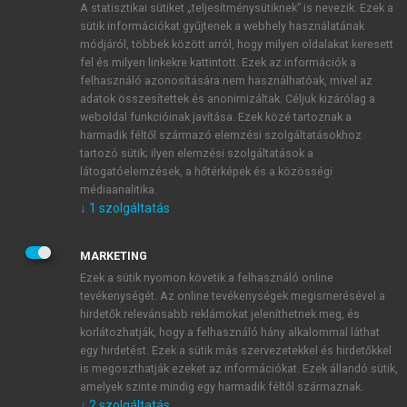
A statisztikai sütiket „teljesítménysütiknek” is nevezik. Ezek a
sütik információkat gyűjtenek a webhely használatának
módjáról, többek között arról, hogy milyen oldalakat keresett
ÚJ FIÓK LÉTREHOZÁSA
fel és milyen linkekre kattintott. Ezek az információk a
1 óra díjmentes hozzáférés
felhasználó azonosítására nem használhatóak, mivel az
adatok összesítettek és anonimizáltak. Céljuk kizárólag a
weboldal funkcióinak javítása. Ezek közé tartoznak a
E-MAIL-CÍM
harmadik féltől származó elemzési szolgáltatásokhoz
tartozó sütik; ilyen elemzési szolgáltatások a
látogatóelemzések, a hőtérképek és a közösségi
NÉV
médiaanalitika.
↓
1
szolgáltatás
JELSZÓ
MARKETING
Ezek a sütik nyomon követik a felhasználó online
tevékenységét. Az online tevékenységek megismerésével a
JELSZÓ ÚJRA
hirdetők relevánsabb reklámokat jeleníthetnek meg, és
korlátozhatják, hogy a felhasználó hány alkalommal láthat
egy hirdetést. Ezek a sütik más szervezetekkel és hirdetőkkel
is megoszthatják ezeket az információkat. Ezek állandó sütik,
Kérek értesítést a MeRSZ újdonságairól, akcióiról.
amelyek szinte mindig egy harmadik féltől származnak.
↓
2
szolgáltatás