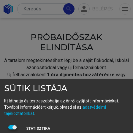
person
search
menu
BELÉPÉS
PRÓBAIDŐSZAK
ELINDÍTÁSA
A tartalom megtekintéséhez lépj be a saját fiókoddal, iskolai
azonosítóddal vagy új felhasználóként.
Új felhasználóként
1 óra díjmentes hozzáférésre
vagy
jogosult.
SÜTIK LISTÁJA
A próbaidőszak elindításához,
jelentkezz
be meglévő
fiókoddal,
vagy hozz létre új fiókot.
Itt láthatja és testreszabhatja az önről gyűjtött információkat.
További információért kérjük, olvasd el az
adatvédelmi
A regisztráció után a
próbaidőszak
automatikusan
elindul.
tájékoztatónkat
.
BELÉPÉS SAJÁT FIÓKKAL
STATISZTIKA