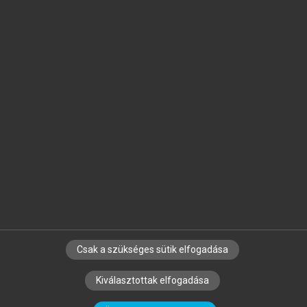
Jelöld meg a számodra fontos részeket, és
készíts
saját
jegyzeteket!
Egyéni előfizetéssel további
MeRSZ+ funkciókat
és
tartalmakat is elérhetsz.
Csak a szükséges sütik elfogadása
SZERZŐKNEK
CÉGEKNEK
KÖNYVTÁROSOKNAK
Kiválasztottak elfogadása
SZERKESZTÉSI ÉS LEKTORÁLÁSI ALAPELVEK