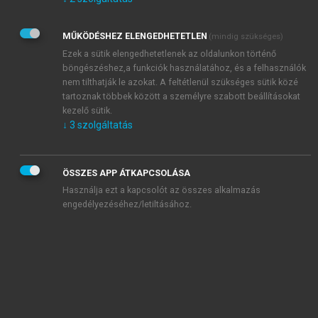
Kérek értesítést az Akadémiai Kiadó Zrt. újdonságairól,
akcióiról.
MŰKÖDÉSHEZ ELENGEDHETETLEN
(mindig szükséges)
Az
Adatkezelési tájékoztatóban
foglaltakat tudomásul
veszem és elfogadom.
Ezek a sütik elengedhetetlenek az oldalunkon történő
Az
Általános vásárlási feltételeket
, valamint a
szotar.net
és a
böngészéshez,a funkciók használatához, és a felhasználók
mersz.hu
oldalak licencszerződéseiben foglaltakat
nem tilthatják le azokat. A feltétlenül szükséges sütik közé
tudomásul veszem és elfogadom.
tartoznak többek között a személyre szabott beállításokat
kezelő sütik.
↓
3
szolgáltatás
KIPRÓBÁLOM
ÖSSZES APP ÁTKAPCSOLÁSA
Használja ezt a kapcsolót az összes alkalmazás
engedélyezéséhez/letiltásához.
MIÉRT ÉRDEMES A MERSZ ONLINE
OKOSKÖNYVTÁRAT HASZNÁLNI?