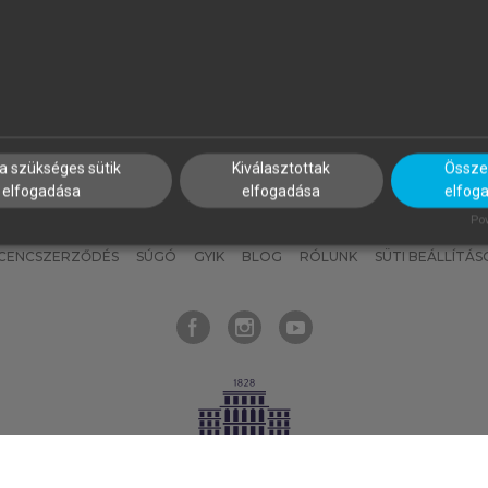
nyokat, hogy bármikor azonnal
részeket, és
készíts
saj
hozzájuk férhess!
jegyzeteket!
a szükséges sütik
Kiválasztottak
Összes
elfogadása
elfogadása
elfog
KNAK
SZERKESZTÉSI ÉS LEKTORÁLÁSI ALAPELVEK
MI – ÁLTALÁNOS
Pow
ICENCSZERZŐDÉS
SÚGÓ
GYIK
BLOG
RÓLUNK
SÜTI BEÁLLÍTÁS