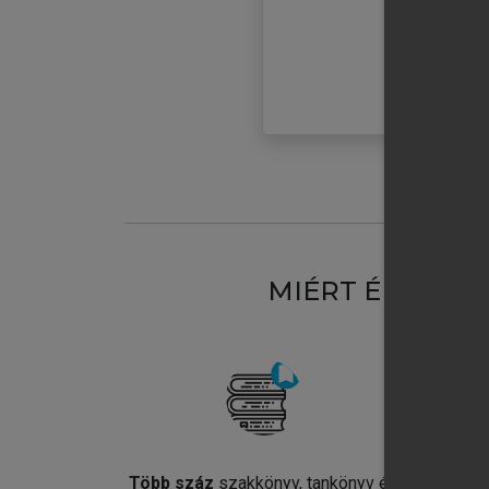
MIÉRT ÉRDEME
Több száz
szakkönyv, tankönyv és
Jel