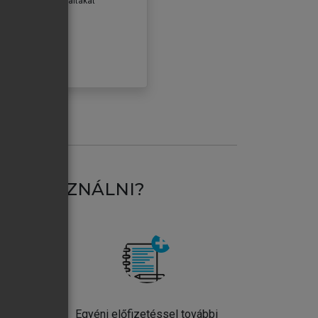
erződéseiben foglaltakat
ogadom.
ÓBÁLOM
AT HASZNÁLNI?
ntos
Egyéni előfizetéssel további