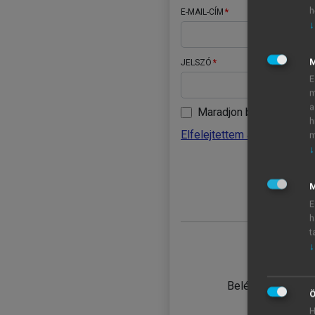
h
E-MAIL-CÍM
↓
JELSZÓ
E
m
a
Maradjon belépve
h
Elfelejtettem a jelszavamat
m
↓
BELÉ
M
E
h
t
↓
TANULÓ
Belépés intézmén
Ö
H