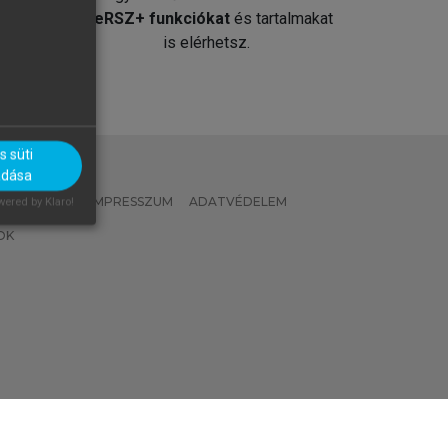
át
MeRSZ+ funkciókat
és tartalmakat
is elérhetsz.
 süti
adása
 IRÁNYELVEK
IMPRESSZUM
ADATVÉDELEM
ered by Klaro!
OK