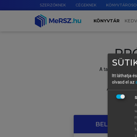
SZERZŐKNEK
CÉGEKNEK
KÖNYVTÁROSO
KÖNYVTÁR
KED
PR
SÜTIK
A tartalom megtek
Itt láthatja 
olvasd el az
A próbaidősza
S
A
w
m
BELÉPÉS SAJ
h
f
s