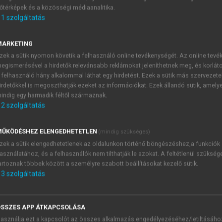
őtérképek és a közösségi médiaanalitika.
E-MAIL-CÍM
1
szolgáltatás
MARKETING
NÉV
zek a sütik nyomon követik a felhasználó online tevékenységét. Az online tev
egismerésével a hirdetők relevánsabb reklámokat jeleníthetnek meg, és korlát
 felhasználó hány alkalommal láthat egy hirdetést. Ezek a sütik más szervezete
JELSZÓ
irdetőkkel is megoszthatják ezeket az információkat. Ezek állandó sütik, amely
indig egy harmadik féltől származnak.
2
szolgáltatás
JELSZÓ ÚJRA
PÉS
ŰKÖDÉSHEZ ELENGEDHETETLEN
(mindig szükséges)
zek a sütik elengedhetetlenek az oldalunkon történő böngészéshez,a funkciók
asználatához, és a felhasználók nem tilthatják le azokat. A feltétlenül szükség
Kérek értesítést a MeRSZ új
artoznak többek között a személyre szabott beállításokat kezelő sütik.
Kérek értesítést az Akadémi
3
szolgáltatás
akcióiról.
 VAGY?
Az
Adatkezelési tájékozta
yi azonosítóval
veszem és elfogadom.
SSZES APP ÁTKAPCSOLÁSA
Az
Általános vásárlási felt
asználja ezt a kapcsolót az összes alkalmazás engedélyezéséhez/letiltásáho