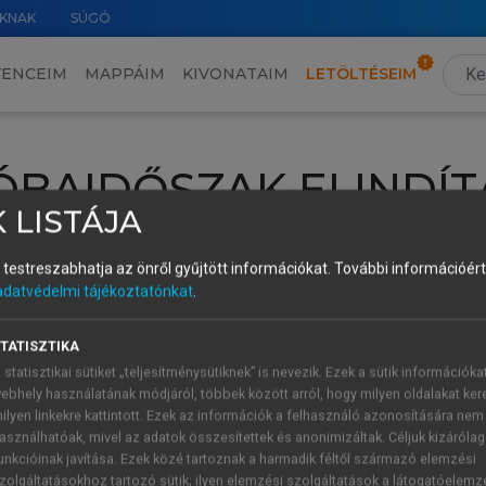
KNAK
SÚGÓ
VENCEIM
MAPPÁIM
KIVONATAIM
LETÖLTÉSEIM
ÓBAIDŐSZAK ELINDÍT
 LISTÁJA
intéséhez lépj be a saját fiókoddal, iskolai azonosítóddal vagy ú
és testreszabhatja az önről gyűjtött információkat.
További információért 
Új felhasználóként
1 óra díjmentes hozzáférésre
vagy jogosult
adatvédelmi tájékoztatónkat
.
k elindításához,
jelentkezz
be meglévő fiókoddal,
vagy hozz lé
A regisztráció után a
próbaidőszak
automatikusan
elindul.
TATISZTIKA
 statisztikai sütiket „teljesítménysütiknek” is nevezik. Ezek a sütik információka
ebhely használatának módjáról, többek között arról, hogy milyen oldalakat kere
ilyen linkekre kattintott. Ezek az információk a felhasználó azonosítására nem
ÚJ FIÓK 
ÁT FIÓKKAL
asználhatóak, mivel az adatok összesítettek és anonimizáltak. Céljuk kizáróla
1 óra díjme
unkcióinak javítása. Ezek közé tartoznak a harmadik féltől származó elemzési
zolgáltatásokhoz tartozó sütik; ilyen elemzési szolgáltatások a látogatóelemz