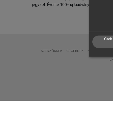
jegyzet. Évente 100+ új kiadvány.
kiadvá
Csak 
SZERZŐKNEK
CÉGEKNEK
KÖNYVTÁROSO
L
Verzió: 2.7.2