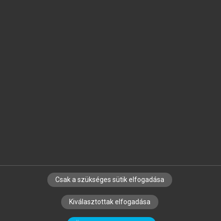
Jelöld meg a számodra fontos részeket, és
készíts
saját
jegyzeteket!
Egyéni előfizetéssel további
MeRSZ+ funkciókat
és
tartalmakat is elérhetsz.
Csak a szükséges sütik elfogadása
SZERZŐKNEK
CÉGEKNEK
KÖNYVTÁROSOKNAK
Kiválasztottak elfogadása
SZERKESZTÉSI ÉS LEKTORÁLÁSI ALAPELVEK