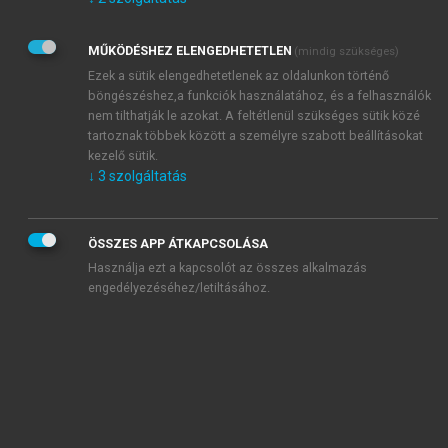
Kérek értesítést az Akadémiai Kiadó Zrt. újdonságairól,
akcióiról.
MŰKÖDÉSHEZ ELENGEDHETETLEN
(mindig szükséges)
Az
Adatkezelési tájékoztatóban
foglaltakat tudomásul
veszem és elfogadom.
Ezek a sütik elengedhetetlenek az oldalunkon történő
Az
Általános vásárlási feltételeket
, valamint a
szotar.net
és a
böngészéshez,a funkciók használatához, és a felhasználók
mersz.hu
oldalak licencszerződéseiben foglaltakat
nem tilthatják le azokat. A feltétlenül szükséges sütik közé
tudomásul veszem és elfogadom.
tartoznak többek között a személyre szabott beállításokat
kezelő sütik.
↓
3
szolgáltatás
KIPRÓBÁLOM
ÖSSZES APP ÁTKAPCSOLÁSA
Használja ezt a kapcsolót az összes alkalmazás
engedélyezéséhez/letiltásához.
MIÉRT ÉRDEMES A MERSZ ONLINE
OKOSKÖNYVTÁRAT HASZNÁLNI?