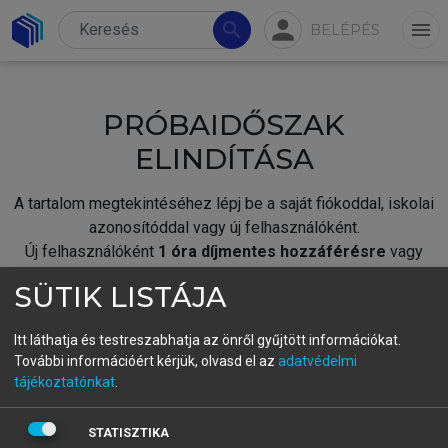
person
search
menu
BELÉPÉS
PRÓBAIDŐSZAK
ELINDÍTÁSA
A tartalom megtekintéséhez lépj be a saját fiókoddal, iskolai
azonosítóddal vagy új felhasználóként.
Új felhasználóként
1 óra díjmentes hozzáférésre
vagy
jogosult.
SÜTIK LISTÁJA
A próbaidőszak elindításához,
jelentkezz
be meglévő
fiókoddal,
vagy hozz létre új fiókot.
Itt láthatja és testreszabhatja az önről gyűjtött információkat.
További információért kérjük, olvasd el az
adatvédelmi
A regisztráció után a
próbaidőszak
automatikusan
elindul.
tájékoztatónkat
.
BELÉPÉS SAJÁT FIÓKKAL
STATISZTIKA