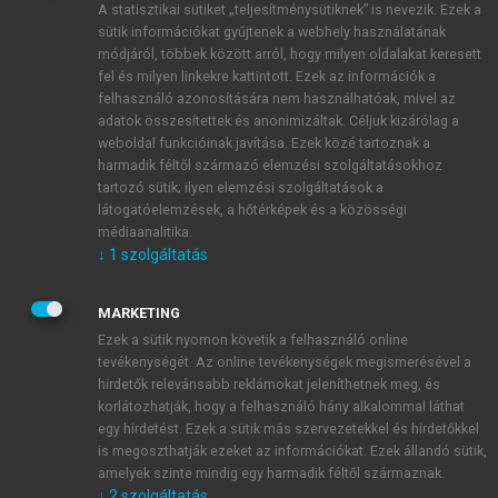
A statisztikai sütiket „teljesítménysütiknek” is nevezik. Ezek a
sütik információkat gyűjtenek a webhely használatának
módjáról, többek között arról, hogy milyen oldalakat keresett
ÚJ FIÓK LÉTREHOZÁSA
fel és milyen linkekre kattintott. Ezek az információk a
1 óra díjmentes hozzáférés
felhasználó azonosítására nem használhatóak, mivel az
adatok összesítettek és anonimizáltak. Céljuk kizárólag a
weboldal funkcióinak javítása. Ezek közé tartoznak a
E-MAIL-CÍM
harmadik féltől származó elemzési szolgáltatásokhoz
tartozó sütik; ilyen elemzési szolgáltatások a
látogatóelemzések, a hőtérképek és a közösségi
NÉV
médiaanalitika.
↓
1
szolgáltatás
JELSZÓ
MARKETING
Ezek a sütik nyomon követik a felhasználó online
tevékenységét. Az online tevékenységek megismerésével a
JELSZÓ ÚJRA
hirdetők relevánsabb reklámokat jeleníthetnek meg, és
korlátozhatják, hogy a felhasználó hány alkalommal láthat
egy hirdetést. Ezek a sütik más szervezetekkel és hirdetőkkel
is megoszthatják ezeket az információkat. Ezek állandó sütik,
Kérek értesítést a MeRSZ újdonságairól, akcióiról.
amelyek szinte mindig egy harmadik féltől származnak.
↓
2
szolgáltatás