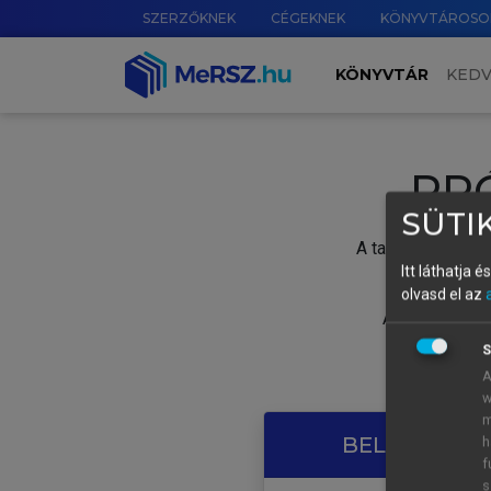
SZERZŐKNEK
CÉGEKNEK
KÖNYVTÁROSO
KÖNYVTÁR
KED
PR
SÜTIK
A tartalom megtek
Itt láthatja 
olvasd el az
A próbaidősza
S
A
w
m
BELÉPÉS SAJ
h
f
s