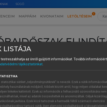
KNAK
SÚGÓ
VENCEIM
MAPPÁIM
KIVONATAIM
LETÖLTÉSEIM
ÓBAIDŐSZAK ELINDÍT
 LISTÁJA
intéséhez lépj be a saját fiókoddal, iskolai azonosítóddal vagy ú
és testreszabhatja az önről gyűjtött információkat.
További információért 
Új felhasználóként
1 óra díjmentes hozzáférésre
vagy jogosult
adatvédelmi tájékoztatónkat
.
k elindításához,
jelentkezz
be meglévő fiókoddal,
vagy hozz lé
A regisztráció után a
próbaidőszak
automatikusan
elindul.
TATISZTIKA
 statisztikai sütiket „teljesítménysütiknek” is nevezik. Ezek a sütik információka
ebhely használatának módjáról, többek között arról, hogy milyen oldalakat kere
ilyen linkekre kattintott. Ezek az információk a felhasználó azonosítására nem
ÚJ FIÓK 
ÁT FIÓKKAL
asználhatóak, mivel az adatok összesítettek és anonimizáltak. Céljuk kizáróla
1 óra díjme
unkcióinak javítása. Ezek közé tartoznak a harmadik féltől származó elemzési
zolgáltatásokhoz tartozó sütik; ilyen elemzési szolgáltatások a látogatóelemz