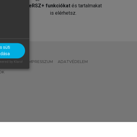
át
MeRSZ+ funkciókat
és tartalmakat
is elérhetsz.
 süti
adása
 IRÁNYELVEK
IMPRESSZUM
ADATVÉDELEM
ered by Klaro!
OK