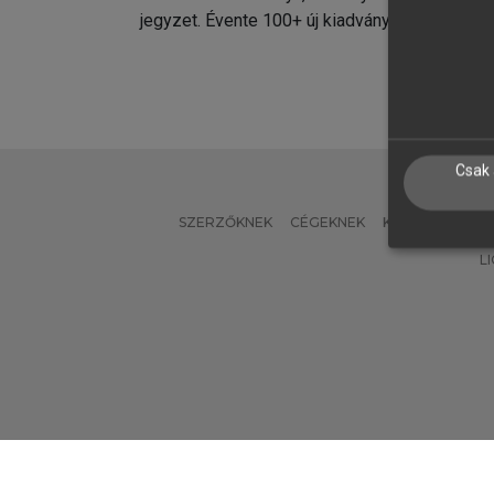
jegyzet. Évente 100+ új kiadvány.
kiadvá
Csak 
SZERZŐKNEK
CÉGEKNEK
KÖNYVTÁROSO
L
Verzió: 2.7.2