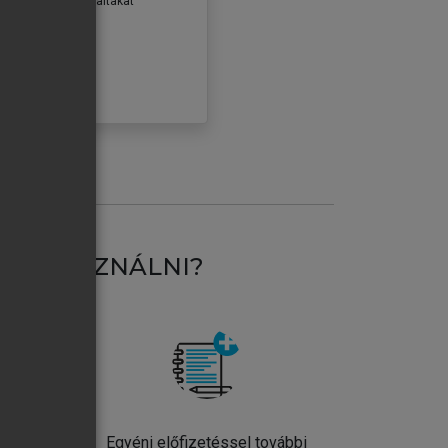
erződéseiben foglaltakat
ogadom.
ÓBÁLOM
AT HASZNÁLNI?
ntos
Egyéni előfizetéssel további