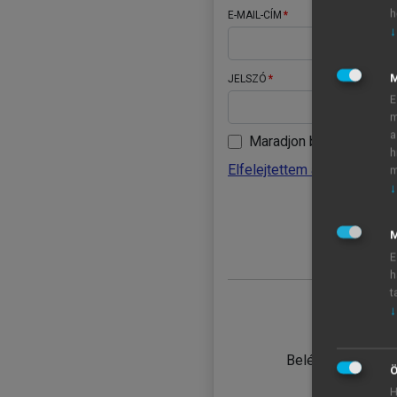
h
E-MAIL-CÍM
↓
JELSZÓ
E
m
a
Maradjon belépve
h
Elfelejtettem a jelszavamat
m
↓
BELÉ
M
E
h
t
↓
TANULÓ
Belépés intézmén
Ö
H