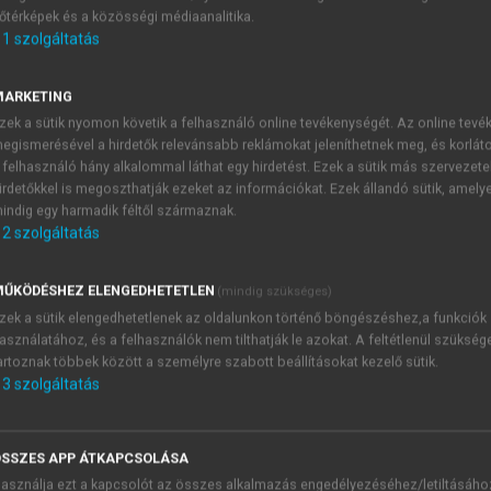
őtérképek és a közösségi médiaanalitika.
E-MAIL-CÍM
1
szolgáltatás
MARKETING
NÉV
zek a sütik nyomon követik a felhasználó online tevékenységét. Az online tev
egismerésével a hirdetők relevánsabb reklámokat jeleníthetnek meg, és korlát
 felhasználó hány alkalommal láthat egy hirdetést. Ezek a sütik más szervezete
JELSZÓ
irdetőkkel is megoszthatják ezeket az információkat. Ezek állandó sütik, amely
indig egy harmadik féltől származnak.
2
szolgáltatás
JELSZÓ ÚJRA
PÉS
ŰKÖDÉSHEZ ELENGEDHETETLEN
(mindig szükséges)
zek a sütik elengedhetetlenek az oldalunkon történő böngészéshez,a funkciók
asználatához, és a felhasználók nem tilthatják le azokat. A feltétlenül szükség
Kérek értesítést a MeRSZ új
artoznak többek között a személyre szabott beállításokat kezelő sütik.
Kérek értesítést az Akadémi
3
szolgáltatás
akcióiról.
 VAGY?
Az
Adatkezelési tájékozta
yi azonosítóval
veszem és elfogadom.
SSZES APP ÁTKAPCSOLÁSA
Az
Általános vásárlási felt
asználja ezt a kapcsolót az összes alkalmazás engedélyezéséhez/letiltásáho