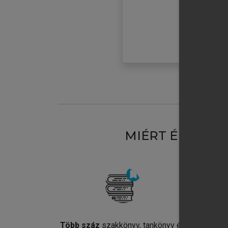
MIÉRT ÉRDEME
Több száz
szakkönyv, tankönyv és
Jel