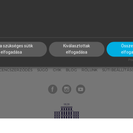
nyokat, hogy bármikor azonnal
részeket, és
készíts
saj
hozzájuk férhess!
jegyzeteket!
a szükséges sütik
Kiválasztottak
Összes
elfogadása
elfogadása
elfog
KNAK
SZERKESZTÉSI ÉS LEKTORÁLÁSI ALAPELVEK
MI – ÁLTALÁNOS
Pow
ICENCSZERZŐDÉS
SÚGÓ
GYIK
BLOG
RÓLUNK
SÜTI BEÁLLÍTÁS