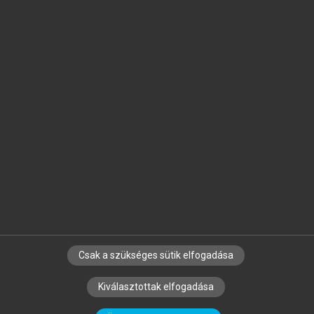
Jelöld meg a számodra fontos részeket, és
készíts
saját
jegyzeteket!
Egyéni előfizetéssel további
MeRSZ+ funkciókat
és
tartalmakat is elérhetsz.
Csak a szükséges sütik elfogadása
SZERZŐKNEK
CÉGEKNEK
KÖNYVTÁROSOKNAK
Kiválasztottak elfogadása
SZERKESZTÉSI ÉS LEKTORÁLÁSI ALAPELVEK