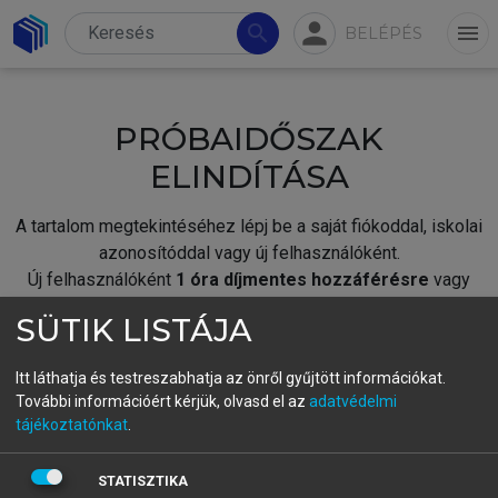
person
search
menu
BELÉPÉS
PRÓBAIDŐSZAK
ELINDÍTÁSA
A tartalom megtekintéséhez lépj be a saját fiókoddal, iskolai
azonosítóddal vagy új felhasználóként.
Új felhasználóként
1 óra díjmentes hozzáférésre
vagy
jogosult.
SÜTIK LISTÁJA
A próbaidőszak elindításához,
jelentkezz
be meglévő
fiókoddal,
vagy hozz létre új fiókot.
Itt láthatja és testreszabhatja az önről gyűjtött információkat.
További információért kérjük, olvasd el az
adatvédelmi
A regisztráció után a
próbaidőszak
automatikusan
elindul.
tájékoztatónkat
.
BELÉPÉS SAJÁT FIÓKKAL
STATISZTIKA