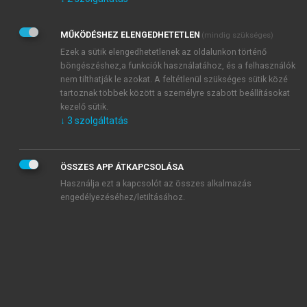
Kérek értesítést az Akadémiai Kiadó Zrt. újdonságairól,
akcióiról.
MŰKÖDÉSHEZ ELENGEDHETETLEN
(mindig szükséges)
Az
Adatkezelési tájékoztatóban
foglaltakat tudomásul
veszem és elfogadom.
Ezek a sütik elengedhetetlenek az oldalunkon történő
Az
Általános vásárlási feltételeket
, valamint a
szotar.net
és a
böngészéshez,a funkciók használatához, és a felhasználók
mersz.hu
oldalak licencszerződéseiben foglaltakat
nem tilthatják le azokat. A feltétlenül szükséges sütik közé
tudomásul veszem és elfogadom.
tartoznak többek között a személyre szabott beállításokat
kezelő sütik.
↓
3
szolgáltatás
KIPRÓBÁLOM
ÖSSZES APP ÁTKAPCSOLÁSA
Használja ezt a kapcsolót az összes alkalmazás
engedélyezéséhez/letiltásához.
MIÉRT ÉRDEMES A MERSZ ONLINE
OKOSKÖNYVTÁRAT HASZNÁLNI?