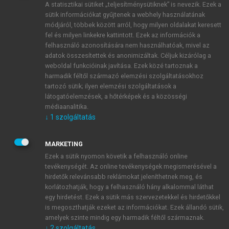
A statisztikai sütiket „teljesítménysütiknek” is nevezik. Ezek a
sütik információkat gyűjtenek a webhely használatának
módjáról, többek között arról, hogy milyen oldalakat keresett
ÚJ FIÓK LÉTREHOZÁSA
fel és milyen linkekre kattintott. Ezek az információk a
1 óra díjmentes hozzáférés
felhasználó azonosítására nem használhatóak, mivel az
adatok összesítettek és anonimizáltak. Céljuk kizárólag a
weboldal funkcióinak javítása. Ezek közé tartoznak a
E-MAIL-CÍM
harmadik féltől származó elemzési szolgáltatásokhoz
tartozó sütik; ilyen elemzési szolgáltatások a
látogatóelemzések, a hőtérképek és a közösségi
NÉV
médiaanalitika.
↓
1
szolgáltatás
JELSZÓ
MARKETING
Ezek a sütik nyomon követik a felhasználó online
tevékenységét. Az online tevékenységek megismerésével a
JELSZÓ ÚJRA
hirdetők relevánsabb reklámokat jeleníthetnek meg, és
korlátozhatják, hogy a felhasználó hány alkalommal láthat
egy hirdetést. Ezek a sütik más szervezetekkel és hirdetőkkel
is megoszthatják ezeket az információkat. Ezek állandó sütik,
Kérek értesítést a MeRSZ újdonságairól, akcióiról.
amelyek szinte mindig egy harmadik féltől származnak.
↓
2
szolgáltatás