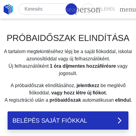
person
search
menu
BELÉPÉS
PRÓBAIDŐSZAK ELINDÍTÁSA
A tartalom megtekintéséhez lépj be a saját fiókoddal, iskolai
azonosítóddal vagy új felhasználóként.
Új felhasználóként
1 óra díjmentes hozzáférésre
vagy
jogosult.
A próbaidőszak elindításához,
jelentkezz
be meglévő
fiókoddal,
vagy hozz létre új fiókot.
A regisztráció után a
próbaidőszak
automatikusan
elindul.
BELÉPÉS SAJÁT FIÓKKAL