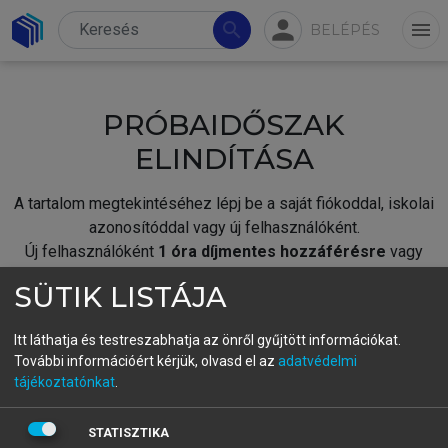
person
search
menu
BELÉPÉS
PRÓBAIDŐSZAK
ELINDÍTÁSA
A tartalom megtekintéséhez lépj be a saját fiókoddal, iskolai
azonosítóddal vagy új felhasználóként.
Új felhasználóként
1 óra díjmentes hozzáférésre
vagy
jogosult.
SÜTIK LISTÁJA
A próbaidőszak elindításához,
jelentkezz
be meglévő
fiókoddal,
vagy hozz létre új fiókot.
Itt láthatja és testreszabhatja az önről gyűjtött információkat.
További információért kérjük, olvasd el az
adatvédelmi
A regisztráció után a
próbaidőszak
automatikusan
elindul.
tájékoztatónkat
.
BELÉPÉS SAJÁT FIÓKKAL
STATISZTIKA