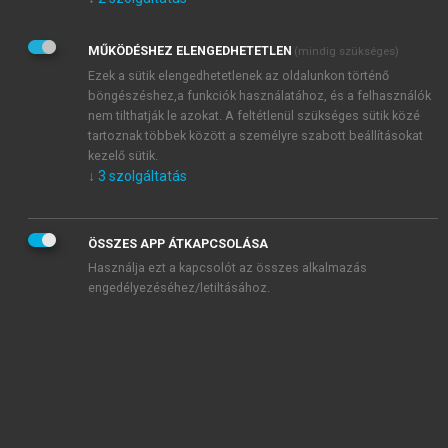
Kérek értesítést az Akadémiai Kiadó Zrt. újdonságairól,
akcióiról.
MŰKÖDÉSHEZ ELENGEDHETETLEN
(mindig szükséges)
Az
Adatkezelési tájékoztatóban
foglaltakat tudomásul
veszem és elfogadom.
Ezek a sütik elengedhetetlenek az oldalunkon történő
Az
Általános vásárlási feltételeket
, valamint a
szotar.net
és a
böngészéshez,a funkciók használatához, és a felhasználók
mersz.hu
oldalak licencszerződéseiben foglaltakat
nem tilthatják le azokat. A feltétlenül szükséges sütik közé
tudomásul veszem és elfogadom.
tartoznak többek között a személyre szabott beállításokat
kezelő sütik.
↓
3
szolgáltatás
KIPRÓBÁLOM
ÖSSZES APP ÁTKAPCSOLÁSA
Használja ezt a kapcsolót az összes alkalmazás
engedélyezéséhez/letiltásához.
MIÉRT ÉRDEMES A MERSZ ONLINE
OKOSKÖNYVTÁRAT HASZNÁLNI?