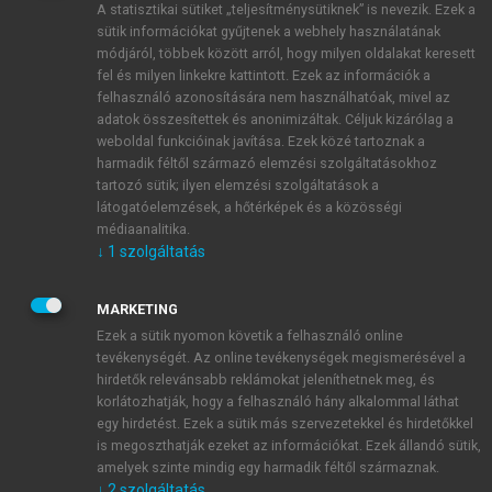
A statisztikai sütiket „teljesítménysütiknek” is nevezik. Ezek a
sütik információkat gyűjtenek a webhely használatának
módjáról, többek között arról, hogy milyen oldalakat keresett
ÚJ FIÓK LÉTREHOZÁSA
fel és milyen linkekre kattintott. Ezek az információk a
1 óra díjmentes hozzáférés
felhasználó azonosítására nem használhatóak, mivel az
adatok összesítettek és anonimizáltak. Céljuk kizárólag a
weboldal funkcióinak javítása. Ezek közé tartoznak a
E-MAIL-CÍM
harmadik féltől származó elemzési szolgáltatásokhoz
tartozó sütik; ilyen elemzési szolgáltatások a
látogatóelemzések, a hőtérképek és a közösségi
NÉV
médiaanalitika.
↓
1
szolgáltatás
JELSZÓ
MARKETING
Ezek a sütik nyomon követik a felhasználó online
tevékenységét. Az online tevékenységek megismerésével a
JELSZÓ ÚJRA
hirdetők relevánsabb reklámokat jeleníthetnek meg, és
korlátozhatják, hogy a felhasználó hány alkalommal láthat
egy hirdetést. Ezek a sütik más szervezetekkel és hirdetőkkel
is megoszthatják ezeket az információkat. Ezek állandó sütik,
Kérek értesítést a MeRSZ újdonságairól, akcióiról.
amelyek szinte mindig egy harmadik féltől származnak.
↓
2
szolgáltatás