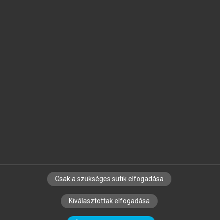
Jelöld meg a számodra fontos részeket, és
készíts
saját
jegyzeteket!
Egyéni előfizetéssel további
MeRSZ+ funkciókat
és
tartalmakat is elérhetsz.
Csak a szükséges sütik elfogadása
SZERZŐKNEK
CÉGEKNEK
KÖNYVTÁROSOKNAK
Kiválasztottak elfogadása
SZERKESZTÉSI ÉS LEKTORÁLÁSI ALAPELVEK