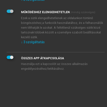
Kérek értesítést az Akadémiai Kiadó Zrt. újdonságairól,
akcióiról.
MŰKÖDÉSHEZ ELENGEDHETETLEN
(mindig szükséges)
Az
Adatkezelési tájékoztatóban
foglaltakat tudomásul
veszem és elfogadom.
Ezek a sütik elengedhetetlenek az oldalunkon történő
Az
Általános vásárlási feltételeket
, valamint a
szotar.net
és a
böngészéshez,a funkciók használatához, és a felhasználók
mersz.hu
oldalak licencszerződéseiben foglaltakat
nem tilthatják le azokat. A feltétlenül szükséges sütik közé
tudomásul veszem és elfogadom.
tartoznak többek között a személyre szabott beállításokat
kezelő sütik.
↓
3
szolgáltatás
KIPRÓBÁLOM
ÖSSZES APP ÁTKAPCSOLÁSA
Használja ezt a kapcsolót az összes alkalmazás
engedélyezéséhez/letiltásához.
MIÉRT ÉRDEMES A MERSZ ONLINE
OKOSKÖNYVTÁRAT HASZNÁLNI?