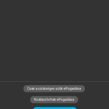
Jelöld meg a számodra fontos részeket, és
készíts
saját
jegyzeteket!
Egyéni előfizetéssel további
MeRSZ+ funkciókat
és
tartalmakat is elérhetsz.
Csak a szükséges sütik elfogadása
SZERZŐKNEK
CÉGEKNEK
KÖNYVTÁROSOKNAK
Kiválasztottak elfogadása
SZERKESZTÉSI ÉS LEKTORÁLÁSI ALAPELVEK