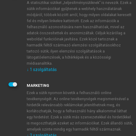
A statisztikai sütiket „teljesítménysütiknek” is nevezik. Ezek a
sütik információkat gyűjtenek a webhely használatának
módjáról, többek között arról, hogy milyen oldalakat keresett
ÚJ FIÓK LÉTREHOZÁSA
fel és milyen linkekre kattintott. Ezek az információk a
1 óra díjmentes hozzáférés
felhasználó azonosítására nem használhatóak, mivel az
adatok összesítettek és anonimizáltak. Céljuk kizárólag a
weboldal funkcióinak javítása. Ezek közé tartoznak a
E-MAIL-CÍM
harmadik féltől származó elemzési szolgáltatásokhoz
tartozó sütik; ilyen elemzési szolgáltatások a
látogatóelemzések, a hőtérképek és a közösségi
NÉV
médiaanalitika.
↓
1
szolgáltatás
JELSZÓ
MARKETING
Ezek a sütik nyomon követik a felhasználó online
tevékenységét. Az online tevékenységek megismerésével a
JELSZÓ ÚJRA
hirdetők relevánsabb reklámokat jeleníthetnek meg, és
korlátozhatják, hogy a felhasználó hány alkalommal láthat
egy hirdetést. Ezek a sütik más szervezetekkel és hirdetőkkel
is megoszthatják ezeket az információkat. Ezek állandó sütik,
Kérek értesítést a MeRSZ újdonságairól, akcióiról.
amelyek szinte mindig egy harmadik féltől származnak.
↓
2
szolgáltatás