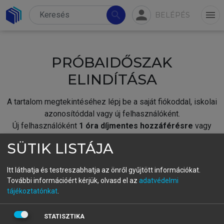
person
search
menu
BELÉPÉS
PRÓBAIDŐSZAK
ELINDÍTÁSA
A tartalom megtekintéséhez lépj be a saját fiókoddal, iskolai
azonosítóddal vagy új felhasználóként.
Új felhasználóként
1 óra díjmentes hozzáférésre
vagy
jogosult.
SÜTIK LISTÁJA
A próbaidőszak elindításához,
jelentkezz
be meglévő
fiókoddal,
vagy hozz létre új fiókot.
Itt láthatja és testreszabhatja az önről gyűjtött információkat.
További információért kérjük, olvasd el az
adatvédelmi
A regisztráció után a
próbaidőszak
automatikusan
elindul.
tájékoztatónkat
.
BELÉPÉS SAJÁT FIÓKKAL
STATISZTIKA