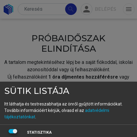
person
search
menu
BELÉPÉS
PRÓBAIDŐSZAK
ELINDÍTÁSA
A tartalom megtekintéséhez lépj be a saját fiókoddal, iskolai
azonosítóddal vagy új felhasználóként.
Új felhasználóként
1 óra díjmentes hozzáférésre
vagy
jogosult.
SÜTIK LISTÁJA
A próbaidőszak elindításához,
jelentkezz
be meglévő
fiókoddal,
vagy hozz létre új fiókot.
Itt láthatja és testreszabhatja az önről gyűjtött információkat.
További információért kérjük, olvasd el az
adatvédelmi
A regisztráció után a
próbaidőszak
automatikusan
elindul.
tájékoztatónkat
.
BELÉPÉS SAJÁT FIÓKKAL
STATISZTIKA