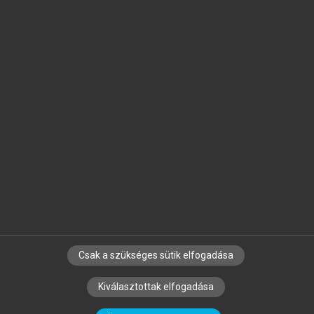
Jelöld meg a számodra fontos részeket, és
készíts
saját
jegyzeteket!
Egyéni előfizetéssel további
MeRSZ+ funkciókat
és
tartalmakat is elérhetsz.
Csak a szükséges sütik elfogadása
SZERZŐKNEK
CÉGEKNEK
KÖNYVTÁROSOKNAK
Kiválasztottak elfogadása
SZERKESZTÉSI ÉS LEKTORÁLÁSI ALAPELVEK