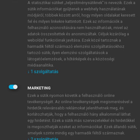
A statisztikai sütiket „teljesítménysütiknek” is nevezik. Ezek a
sütik információkat gyűjtenek a webhely használatának
módjáról, többek között arról, hogy milyen oldalakat keresett
ÚJ FIÓK LÉTREHOZÁSA
fel és milyen linkekre kattintott. Ezek az információk a
1 óra díjmentes hozzáférés
felhasználó azonosítására nem használhatóak, mivel az
adatok összesítettek és anonimizáltak. Céljuk kizárólag a
weboldal funkcióinak javítása. Ezek közé tartoznak a
E-MAIL-CÍM
harmadik féltől származó elemzési szolgáltatásokhoz
tartozó sütik; ilyen elemzési szolgáltatások a
látogatóelemzések, a hőtérképek és a közösségi
NÉV
médiaanalitika.
↓
1
szolgáltatás
JELSZÓ
MARKETING
Ezek a sütik nyomon követik a felhasználó online
tevékenységét. Az online tevékenységek megismerésével a
JELSZÓ ÚJRA
hirdetők relevánsabb reklámokat jeleníthetnek meg, és
korlátozhatják, hogy a felhasználó hány alkalommal láthat
egy hirdetést. Ezek a sütik más szervezetekkel és hirdetőkkel
is megoszthatják ezeket az információkat. Ezek állandó sütik,
Kérek értesítést a MeRSZ újdonságairól, akcióiról.
amelyek szinte mindig egy harmadik féltől származnak.
↓
2
szolgáltatás