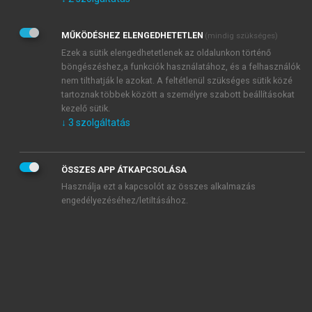
Kérek értesítést az Akadémiai Kiadó Zrt. újdonságairól,
akcióiról.
MŰKÖDÉSHEZ ELENGEDHETETLEN
(mindig szükséges)
Az
Adatkezelési tájékoztatóban
foglaltakat tudomásul
veszem és elfogadom.
Ezek a sütik elengedhetetlenek az oldalunkon történő
Az
Általános vásárlási feltételeket
, valamint a
szotar.net
és a
böngészéshez,a funkciók használatához, és a felhasználók
mersz.hu
oldalak licencszerződéseiben foglaltakat
nem tilthatják le azokat. A feltétlenül szükséges sütik közé
tudomásul veszem és elfogadom.
tartoznak többek között a személyre szabott beállításokat
kezelő sütik.
↓
3
szolgáltatás
KIPRÓBÁLOM
ÖSSZES APP ÁTKAPCSOLÁSA
Használja ezt a kapcsolót az összes alkalmazás
engedélyezéséhez/letiltásához.
MIÉRT ÉRDEMES A MERSZ ONLINE
OKOSKÖNYVTÁRAT HASZNÁLNI?