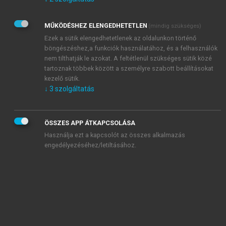
Kérek értesítést az Akadémiai Kiadó Zrt. újdonságairól,
akcióiról.
MŰKÖDÉSHEZ ELENGEDHETETLEN
(mindig szükséges)
Az
Adatkezelési tájékoztatóban
foglaltakat tudomásul
veszem és elfogadom.
Ezek a sütik elengedhetetlenek az oldalunkon történő
Az
Általános vásárlási feltételeket
, valamint a
szotar.net
és a
böngészéshez,a funkciók használatához, és a felhasználók
mersz.hu
oldalak licencszerződéseiben foglaltakat
nem tilthatják le azokat. A feltétlenül szükséges sütik közé
tudomásul veszem és elfogadom.
tartoznak többek között a személyre szabott beállításokat
kezelő sütik.
↓
3
szolgáltatás
KIPRÓBÁLOM
ÖSSZES APP ÁTKAPCSOLÁSA
Használja ezt a kapcsolót az összes alkalmazás
engedélyezéséhez/letiltásához.
MIÉRT ÉRDEMES A MERSZ ONLINE
OKOSKÖNYVTÁRAT HASZNÁLNI?