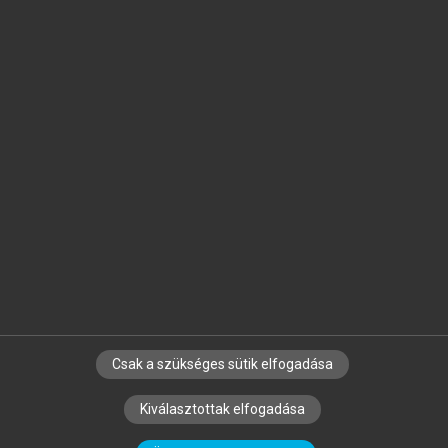
Jelöld meg a számodra fontos részeket, és
készíts
saját
jegyzeteket!
Egyéni előfizetéssel további
MeRSZ+ funkciókat
és
tartalmakat is elérhetsz.
Csak a szükséges sütik elfogadása
SZERZŐKNEK
CÉGEKNEK
KÖNYVTÁROSOKNAK
Kiválasztottak elfogadása
SZERKESZTÉSI ÉS LEKTORÁLÁSI ALAPELVEK