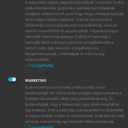
A statisztikai sütiket „teljesítménysütiknek” is nevezik. Ezek a
sütik információkat gyűjtenek a webhely használatának
módjáról, többek között arról, hogy milyen oldalakat keresett
ÚJ FIÓK LÉTREHOZÁSA
fel és milyen linkekre kattintott. Ezek az információk a
1 óra díjmentes hozzáférés
felhasználó azonosítására nem használhatóak, mivel az
adatok összesítettek és anonimizáltak. Céljuk kizárólag a
weboldal funkcióinak javítása. Ezek közé tartoznak a
E-MAIL-CÍM
harmadik féltől származó elemzési szolgáltatásokhoz
tartozó sütik; ilyen elemzési szolgáltatások a
látogatóelemzések, a hőtérképek és a közösségi
NÉV
médiaanalitika.
↓
1
szolgáltatás
JELSZÓ
MARKETING
Ezek a sütik nyomon követik a felhasználó online
tevékenységét. Az online tevékenységek megismerésével a
JELSZÓ ÚJRA
hirdetők relevánsabb reklámokat jeleníthetnek meg, és
korlátozhatják, hogy a felhasználó hány alkalommal láthat
egy hirdetést. Ezek a sütik más szervezetekkel és hirdetőkkel
is megoszthatják ezeket az információkat. Ezek állandó sütik,
Kérek értesítést a MeRSZ újdonságairól, akcióiról.
amelyek szinte mindig egy harmadik féltől származnak.
↓
2
szolgáltatás