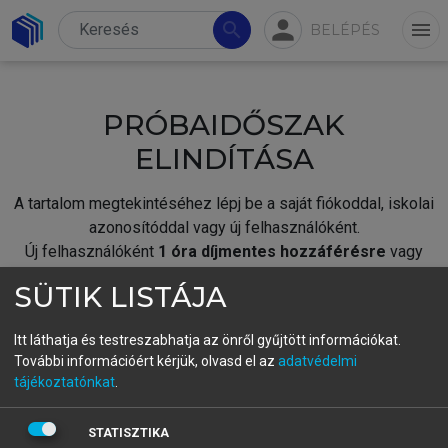
person
search
menu
BELÉPÉS
PRÓBAIDŐSZAK
ELINDÍTÁSA
A tartalom megtekintéséhez lépj be a saját fiókoddal, iskolai
azonosítóddal vagy új felhasználóként.
Új felhasználóként
1 óra díjmentes hozzáférésre
vagy
jogosult.
SÜTIK LISTÁJA
A próbaidőszak elindításához,
jelentkezz
be meglévő
fiókoddal,
vagy hozz létre új fiókot.
Itt láthatja és testreszabhatja az önről gyűjtött információkat.
További információért kérjük, olvasd el az
adatvédelmi
A regisztráció után a
próbaidőszak
automatikusan
elindul.
tájékoztatónkat
.
BELÉPÉS SAJÁT FIÓKKAL
STATISZTIKA