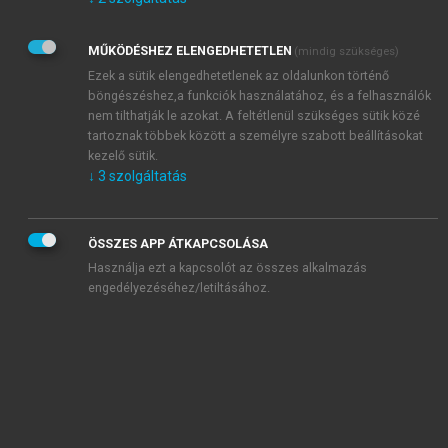
Kérek értesítést az Akadémiai Kiadó Zrt. újdonságairól,
akcióiról.
MŰKÖDÉSHEZ ELENGEDHETETLEN
(mindig szükséges)
Az
Adatkezelési tájékoztatóban
foglaltakat tudomásul
veszem és elfogadom.
Ezek a sütik elengedhetetlenek az oldalunkon történő
Az
Általános vásárlási feltételeket
, valamint a
szotar.net
és a
böngészéshez,a funkciók használatához, és a felhasználók
mersz.hu
oldalak licencszerződéseiben foglaltakat
nem tilthatják le azokat. A feltétlenül szükséges sütik közé
tudomásul veszem és elfogadom.
tartoznak többek között a személyre szabott beállításokat
kezelő sütik.
↓
3
szolgáltatás
KIPRÓBÁLOM
ÖSSZES APP ÁTKAPCSOLÁSA
Használja ezt a kapcsolót az összes alkalmazás
engedélyezéséhez/letiltásához.
MIÉRT ÉRDEMES A MERSZ ONLINE
OKOSKÖNYVTÁRAT HASZNÁLNI?