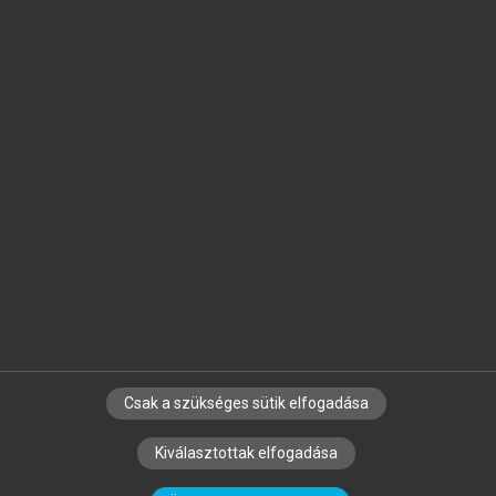
Jelöld meg a számodra fontos részeket, és
készíts
saját
jegyzeteket!
Egyéni előfizetéssel további
MeRSZ+ funkciókat
és
tartalmakat is elérhetsz.
Csak a szükséges sütik elfogadása
SZERZŐKNEK
CÉGEKNEK
KÖNYVTÁROSOKNAK
Kiválasztottak elfogadása
SZERKESZTÉSI ÉS LEKTORÁLÁSI ALAPELVEK