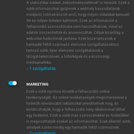
A statisztikai sütiket „teljesítménysütiknek” is nevezik. Ezek a
sütik információkat gyűjtenek a webhely használatának
módjáról, többek között arról, hogy milyen oldalakat keresett
ÚJ FIÓK LÉTREHOZÁSA
fel és milyen linkekre kattintott. Ezek az információk a
1 óra díjmentes hozzáférés
felhasználó azonosítására nem használhatóak, mivel az
adatok összesítettek és anonimizáltak. Céljuk kizárólag a
weboldal funkcióinak javítása. Ezek közé tartoznak a
E-MAIL-CÍM
harmadik féltől származó elemzési szolgáltatásokhoz
tartozó sütik; ilyen elemzési szolgáltatások a
látogatóelemzések, a hőtérképek és a közösségi
NÉV
médiaanalitika.
↓
1
szolgáltatás
JELSZÓ
MARKETING
Ezek a sütik nyomon követik a felhasználó online
tevékenységét. Az online tevékenységek megismerésével a
JELSZÓ ÚJRA
hirdetők relevánsabb reklámokat jeleníthetnek meg, és
korlátozhatják, hogy a felhasználó hány alkalommal láthat
egy hirdetést. Ezek a sütik más szervezetekkel és hirdetőkkel
is megoszthatják ezeket az információkat. Ezek állandó sütik,
Kérek értesítést a MeRSZ újdonságairól, akcióiról.
amelyek szinte mindig egy harmadik féltől származnak.
↓
2
szolgáltatás