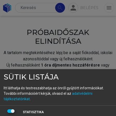
person
search
menu
BELÉPÉS
PRÓBAIDŐSZAK
ELINDÍTÁSA
A tartalom megtekintéséhez lépj be a saját fiókoddal, iskolai
azonosítóddal vagy új felhasználóként.
Új felhasználóként
1 óra díjmentes hozzáférésre
vagy
jogosult.
SÜTIK LISTÁJA
A próbaidőszak elindításához,
jelentkezz
be meglévő
fiókoddal,
vagy hozz létre új fiókot.
Itt láthatja és testreszabhatja az önről gyűjtött információkat.
További információért kérjük, olvasd el az
adatvédelmi
A regisztráció után a
próbaidőszak
automatikusan
elindul.
tájékoztatónkat
.
BELÉPÉS SAJÁT FIÓKKAL
STATISZTIKA