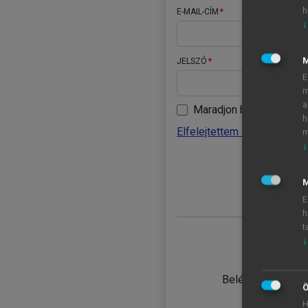
h
E-MAIL-CÍM
↓
JELSZÓ
E
m
a
Maradjon belépve
h
Elfelejtettem a jelszavamat
m
↓
BELÉ
M
E
h
t
↓
TANULÓ
Belépés intézmén
Ö
H