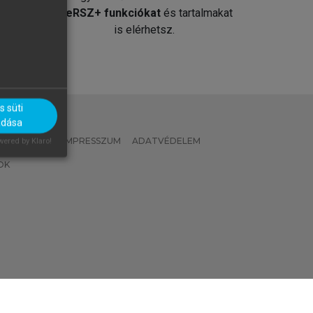
át
MeRSZ+ funkciókat
és tartalmakat
is elérhetsz.
 süti
adása
 IRÁNYELVEK
IMPRESSZUM
ADATVÉDELEM
ered by Klaro!
OK