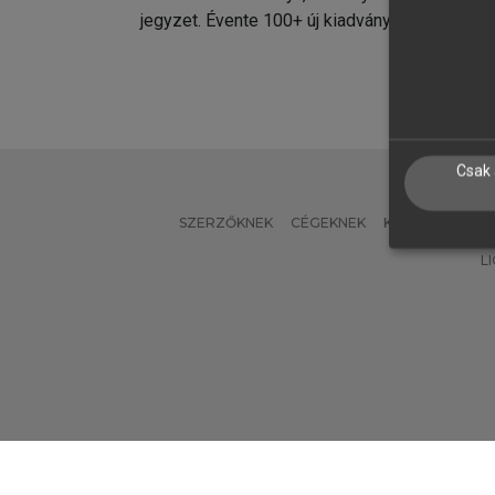
jegyzet. Évente 100+ új kiadvány.
kiadvá
Csak 
SZERZŐKNEK
CÉGEKNEK
KÖNYVTÁROSO
L
Verzió: 2.7.2