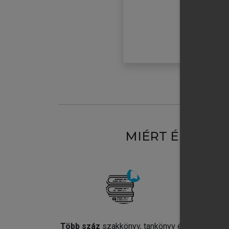
MIÉRT ÉRDEME
Több száz
szakkönyv, tankönyv és
Jel