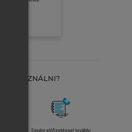
erződéseiben foglaltakat
ogadom.
ÓBÁLOM
AT HASZNÁLNI?
ntos
Egyéni előfizetéssel további