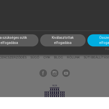
nyokat, hogy bármikor azonnal
részeket, és
készíts
saj
hozzájuk férhess!
jegyzeteket!
a szükséges sütik
Kiválasztottak
Összes
elfogadása
elfogadása
elfog
KNAK
SZERKESZTÉSI ÉS LEKTORÁLÁSI ALAPELVEK
MI – ÁLTALÁNOS
Pow
ICENCSZERZŐDÉS
SÚGÓ
GYIK
BLOG
RÓLUNK
SÜTI BEÁLLÍTÁS