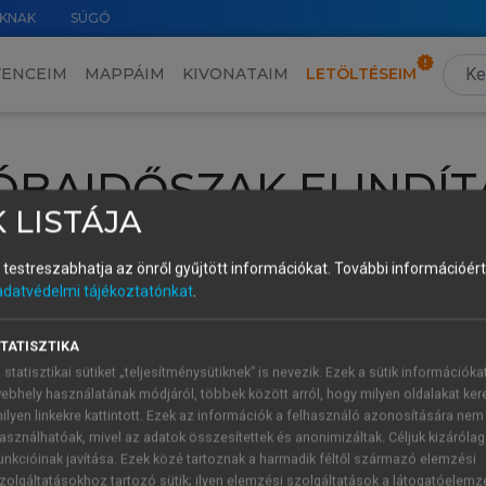
KNAK
SÚGÓ
VENCEIM
MAPPÁIM
KIVONATAIM
LETÖLTÉSEIM
ÓBAIDŐSZAK ELINDÍT
 LISTÁJA
intéséhez lépj be a saját fiókoddal, iskolai azonosítóddal vagy ú
és testreszabhatja az önről gyűjtött információkat.
További információért 
Új felhasználóként
1 óra díjmentes hozzáférésre
vagy jogosult
adatvédelmi tájékoztatónkat
.
k elindításához,
jelentkezz
be meglévő fiókoddal,
vagy hozz lé
A regisztráció után a
próbaidőszak
automatikusan
elindul.
TATISZTIKA
 statisztikai sütiket „teljesítménysütiknek” is nevezik. Ezek a sütik információka
ebhely használatának módjáról, többek között arról, hogy milyen oldalakat kere
ilyen linkekre kattintott. Ezek az információk a felhasználó azonosítására nem
ÚJ FIÓK 
ÁT FIÓKKAL
asználhatóak, mivel az adatok összesítettek és anonimizáltak. Céljuk kizáróla
1 óra díjme
unkcióinak javítása. Ezek közé tartoznak a harmadik féltől származó elemzési
zolgáltatásokhoz tartozó sütik; ilyen elemzési szolgáltatások a látogatóelemz