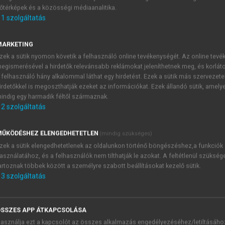
őtérképek és a közösségi médiaanalitika.
E-MAIL-CÍM
1
szolgáltatás
MARKETING
NÉV
zek a sütik nyomon követik a felhasználó online tevékenységét. Az online tev
egismerésével a hirdetők relevánsabb reklámokat jeleníthetnek meg, és korlát
 felhasználó hány alkalommal láthat egy hirdetést. Ezek a sütik más szervezete
JELSZÓ
irdetőkkel is megoszthatják ezeket az információkat. Ezek állandó sütik, amely
indig egy harmadik féltől származnak.
2
szolgáltatás
JELSZÓ ÚJRA
PÉS
ŰKÖDÉSHEZ ELENGEDHETETLEN
(mindig szükséges)
zek a sütik elengedhetetlenek az oldalunkon történő böngészéshez,a funkciók
asználatához, és a felhasználók nem tilthatják le azokat. A feltétlenül szükség
Kérek értesítést a MeRSZ új
artoznak többek között a személyre szabott beállításokat kezelő sütik.
Kérek értesítést az Akadémi
3
szolgáltatás
akcióiról.
 VAGY?
Az
Adatkezelési tájékozta
yi azonosítóval
veszem és elfogadom.
SSZES APP ÁTKAPCSOLÁSA
Az
Általános vásárlási felt
asználja ezt a kapcsolót az összes alkalmazás engedélyezéséhez/letiltásáho