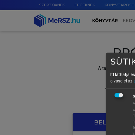
SZERZŐKNEK
CÉGEKNEK
KÖNYVTÁROSO
KÖNYVTÁR
KED
PR
SÜTIK
A tartalom megtek
Itt láthatja 
olvasd el az
A próbaidősza
S
A
w
m
BELÉPÉS SAJ
h
f
s