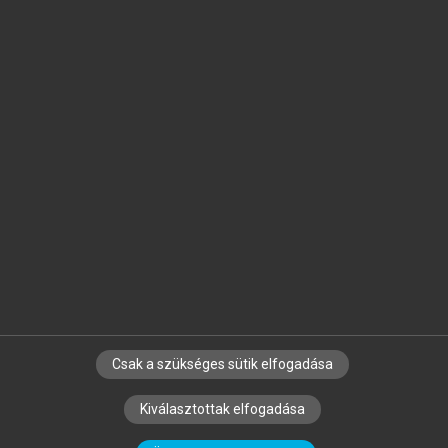
Jelöld meg a számodra fontos részeket, és
készíts
saját
jegyzeteket!
Egyéni előfizetéssel további
MeRSZ+ funkciókat
és
tartalmakat is elérhetsz.
Csak a szükséges sütik elfogadása
SZERZŐKNEK
CÉGEKNEK
KÖNYVTÁROSOKNAK
Kiválasztottak elfogadása
SZERKESZTÉSI ÉS LEKTORÁLÁSI ALAPELVEK