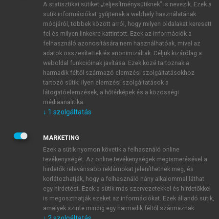
A statisztikai sütiket „teljesítménysütiknek” is nevezik. Ezek a
sütik információkat gyűjtenek a webhely használatának
módjáról, többek között arról, hogy milyen oldalakat keresett
ÚJ FIÓK LÉTREHOZÁSA
fel és milyen linkekre kattintott. Ezek az információk a
1 óra díjmentes hozzáférés
felhasználó azonosítására nem használhatóak, mivel az
adatok összesítettek és anonimizáltak. Céljuk kizárólag a
weboldal funkcióinak javítása. Ezek közé tartoznak a
E-MAIL-CÍM
harmadik féltől származó elemzési szolgáltatásokhoz
tartozó sütik; ilyen elemzési szolgáltatások a
látogatóelemzések, a hőtérképek és a közösségi
NÉV
médiaanalitika.
↓
1
szolgáltatás
JELSZÓ
MARKETING
Ezek a sütik nyomon követik a felhasználó online
tevékenységét. Az online tevékenységek megismerésével a
JELSZÓ ÚJRA
hirdetők relevánsabb reklámokat jeleníthetnek meg, és
korlátozhatják, hogy a felhasználó hány alkalommal láthat
egy hirdetést. Ezek a sütik más szervezetekkel és hirdetőkkel
is megoszthatják ezeket az információkat. Ezek állandó sütik,
Kérek értesítést a MeRSZ újdonságairól, akcióiról.
amelyek szinte mindig egy harmadik féltől származnak.
↓
2
szolgáltatás