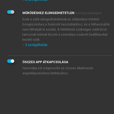
Kérek értesítést az Akadémiai Kiadó Zrt. újdonságairól,
akcióiról.
MŰKÖDÉSHEZ ELENGEDHETETLEN
(mindig szükséges)
Az
Adatkezelési tájékoztatóban
foglaltakat tudomásul
veszem és elfogadom.
Ezek a sütik elengedhetetlenek az oldalunkon történő
Az
Általános vásárlási feltételeket
, valamint a
szotar.net
és a
böngészéshez,a funkciók használatához, és a felhasználók
mersz.hu
oldalak licencszerződéseiben foglaltakat
nem tilthatják le azokat. A feltétlenül szükséges sütik közé
tudomásul veszem és elfogadom.
tartoznak többek között a személyre szabott beállításokat
kezelő sütik.
↓
3
szolgáltatás
KIPRÓBÁLOM
ÖSSZES APP ÁTKAPCSOLÁSA
Használja ezt a kapcsolót az összes alkalmazás
engedélyezéséhez/letiltásához.
MIÉRT ÉRDEMES A MERSZ ONLINE
OKOSKÖNYVTÁRAT HASZNÁLNI?