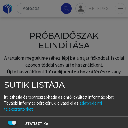
person
search
menu
BELÉPÉS
PRÓBAIDŐSZAK
ELINDÍTÁSA
A tartalom megtekintéséhez lépj be a saját fiókoddal, iskolai
azonosítóddal vagy új felhasználóként.
Új felhasználóként
1 óra díjmentes hozzáférésre
vagy
jogosult.
SÜTIK LISTÁJA
A próbaidőszak elindításához,
jelentkezz
be meglévő
fiókoddal,
vagy hozz létre új fiókot.
Itt láthatja és testreszabhatja az önről gyűjtött információkat.
További információért kérjük, olvasd el az
adatvédelmi
A regisztráció után a
próbaidőszak
automatikusan
elindul.
tájékoztatónkat
.
BELÉPÉS SAJÁT FIÓKKAL
STATISZTIKA