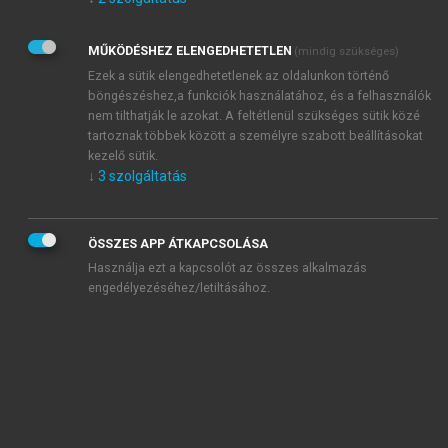
Kérek értesítést az Akadémiai Kiadó Zrt. újdonságairól,
akcióiról.
MŰKÖDÉSHEZ ELENGEDHETETLEN
(mindig szükséges)
Az
Adatkezelési tájékoztatóban
foglaltakat tudomásul
veszem és elfogadom.
Ezek a sütik elengedhetetlenek az oldalunkon történő
Az
Általános vásárlási feltételeket
, valamint a
szotar.net
és a
böngészéshez,a funkciók használatához, és a felhasználók
mersz.hu
oldalak licencszerződéseiben foglaltakat
nem tilthatják le azokat. A feltétlenül szükséges sütik közé
tudomásul veszem és elfogadom.
tartoznak többek között a személyre szabott beállításokat
kezelő sütik.
↓
3
szolgáltatás
KIPRÓBÁLOM
ÖSSZES APP ÁTKAPCSOLÁSA
Használja ezt a kapcsolót az összes alkalmazás
engedélyezéséhez/letiltásához.
MIÉRT ÉRDEMES A MERSZ ONLINE
OKOSKÖNYVTÁRAT HASZNÁLNI?