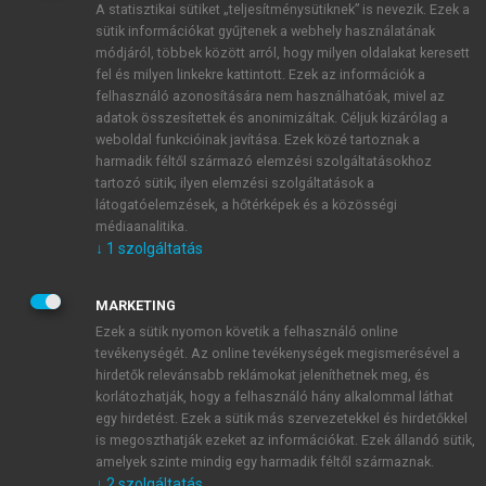
A statisztikai sütiket „teljesítménysütiknek” is nevezik. Ezek a
sütik információkat gyűjtenek a webhely használatának
módjáról, többek között arról, hogy milyen oldalakat keresett
ÚJ FIÓK LÉTREHOZÁSA
fel és milyen linkekre kattintott. Ezek az információk a
1 óra díjmentes hozzáférés
felhasználó azonosítására nem használhatóak, mivel az
adatok összesítettek és anonimizáltak. Céljuk kizárólag a
weboldal funkcióinak javítása. Ezek közé tartoznak a
E-MAIL-CÍM
harmadik féltől származó elemzési szolgáltatásokhoz
tartozó sütik; ilyen elemzési szolgáltatások a
látogatóelemzések, a hőtérképek és a közösségi
NÉV
médiaanalitika.
↓
1
szolgáltatás
JELSZÓ
MARKETING
Ezek a sütik nyomon követik a felhasználó online
tevékenységét. Az online tevékenységek megismerésével a
JELSZÓ ÚJRA
hirdetők relevánsabb reklámokat jeleníthetnek meg, és
korlátozhatják, hogy a felhasználó hány alkalommal láthat
egy hirdetést. Ezek a sütik más szervezetekkel és hirdetőkkel
is megoszthatják ezeket az információkat. Ezek állandó sütik,
Kérek értesítést a MeRSZ újdonságairól, akcióiról.
amelyek szinte mindig egy harmadik féltől származnak.
↓
2
szolgáltatás