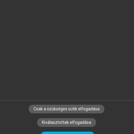
Jelöld meg a számodra fontos részeket, és
készíts
saját
jegyzeteket!
Egyéni előfizetéssel további
MeRSZ+ funkciókat
és
tartalmakat is elérhetsz.
Csak a szükséges sütik elfogadása
SZERZŐKNEK
CÉGEKNEK
KÖNYVTÁROSOKNAK
Kiválasztottak elfogadása
SZERKESZTÉSI ÉS LEKTORÁLÁSI ALAPELVEK