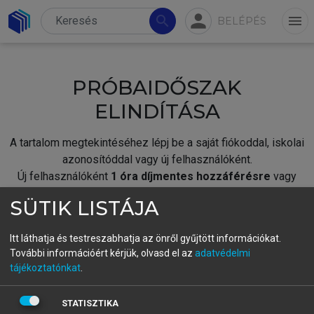
person
search
menu
BELÉPÉS
PRÓBAIDŐSZAK
ELINDÍTÁSA
A tartalom megtekintéséhez lépj be a saját fiókoddal, iskolai
azonosítóddal vagy új felhasználóként.
Új felhasználóként
1 óra díjmentes hozzáférésre
vagy
jogosult.
SÜTIK LISTÁJA
A próbaidőszak elindításához,
jelentkezz
be meglévő
fiókoddal,
vagy hozz létre új fiókot.
Itt láthatja és testreszabhatja az önről gyűjtött információkat.
További információért kérjük, olvasd el az
adatvédelmi
A regisztráció után a
próbaidőszak
automatikusan
elindul.
tájékoztatónkat
.
BELÉPÉS SAJÁT FIÓKKAL
STATISZTIKA