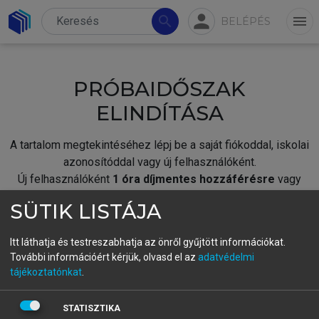
person
search
menu
BELÉPÉS
PRÓBAIDŐSZAK
ELINDÍTÁSA
A tartalom megtekintéséhez lépj be a saját fiókoddal, iskolai
azonosítóddal vagy új felhasználóként.
Új felhasználóként
1 óra díjmentes hozzáférésre
vagy
jogosult.
SÜTIK LISTÁJA
A próbaidőszak elindításához,
jelentkezz
be meglévő
fiókoddal,
vagy hozz létre új fiókot.
Itt láthatja és testreszabhatja az önről gyűjtött információkat.
További információért kérjük, olvasd el az
adatvédelmi
A regisztráció után a
próbaidőszak
automatikusan
elindul.
tájékoztatónkat
.
BELÉPÉS SAJÁT FIÓKKAL
STATISZTIKA