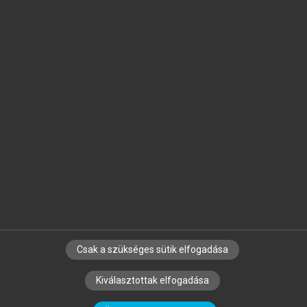
Jelöld meg a számodra fontos részeket, és
készíts
saját
jegyzeteket!
Egyéni előfizetéssel további
MeRSZ+ funkciókat
és
tartalmakat is elérhetsz.
Csak a szükséges sütik elfogadása
SZERZŐKNEK
CÉGEKNEK
KÖNYVTÁROSOKNAK
Kiválasztottak elfogadása
SZERKESZTÉSI ÉS LEKTORÁLÁSI ALAPELVEK