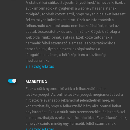
A statisztikai sütiket „teljesítménysütiknek” is nevezik. Ezek a
sütik információkat gyűjtenek a webhely használatának
módjáról, többek között arról, hogy milyen oldalakat keresett
ÚJ FIÓK LÉTREHOZÁSA
fel és milyen linkekre kattintott. Ezek az információk a
1 óra díjmentes hozzáférés
felhasználó azonosítására nem használhatóak, mivel az
adatok összesítettek és anonimizáltak. Céljuk kizárólag a
weboldal funkcióinak javítása. Ezek közé tartoznak a
E-MAIL-CÍM
harmadik féltől származó elemzési szolgáltatásokhoz
tartozó sütik; ilyen elemzési szolgáltatások a
látogatóelemzések, a hőtérképek és a közösségi
NÉV
médiaanalitika.
↓
1
szolgáltatás
JELSZÓ
MARKETING
Ezek a sütik nyomon követik a felhasználó online
tevékenységét. Az online tevékenységek megismerésével a
JELSZÓ ÚJRA
hirdetők relevánsabb reklámokat jeleníthetnek meg, és
korlátozhatják, hogy a felhasználó hány alkalommal láthat
egy hirdetést. Ezek a sütik más szervezetekkel és hirdetőkkel
is megoszthatják ezeket az információkat. Ezek állandó sütik,
Kérek értesítést a MeRSZ újdonságairól, akcióiról.
amelyek szinte mindig egy harmadik féltől származnak.
↓
2
szolgáltatás