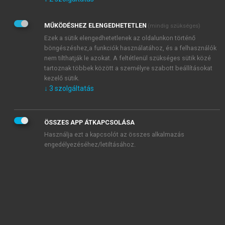
Kérek értesítést az Akadémiai Kiadó Zrt. újdonságairól,
akcióiról.
MŰKÖDÉSHEZ ELENGEDHETETLEN
(mindig szükséges)
Az
Adatkezelési tájékoztatóban
foglaltakat tudomásul
veszem és elfogadom.
Ezek a sütik elengedhetetlenek az oldalunkon történő
Az
Általános vásárlási feltételeket
, valamint a
szotar.net
és a
böngészéshez,a funkciók használatához, és a felhasználók
mersz.hu
oldalak licencszerződéseiben foglaltakat
nem tilthatják le azokat. A feltétlenül szükséges sütik közé
tudomásul veszem és elfogadom.
tartoznak többek között a személyre szabott beállításokat
kezelő sütik.
↓
3
szolgáltatás
KIPRÓBÁLOM
ÖSSZES APP ÁTKAPCSOLÁSA
Használja ezt a kapcsolót az összes alkalmazás
engedélyezéséhez/letiltásához.
MIÉRT ÉRDEMES A MERSZ ONLINE
OKOSKÖNYVTÁRAT HASZNÁLNI?