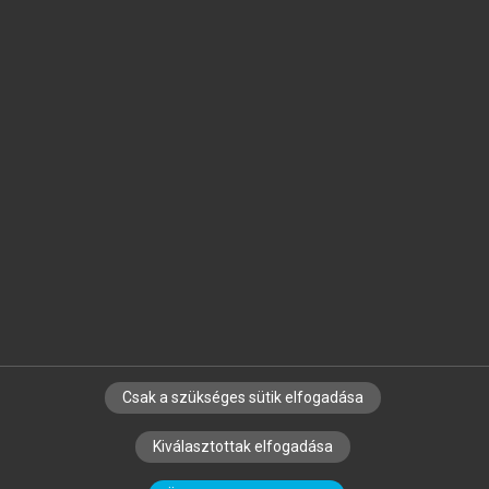
Jelöld meg a számodra fontos részeket, és
készíts
saját
jegyzeteket!
Egyéni előfizetéssel további
MeRSZ+ funkciókat
és
tartalmakat is elérhetsz.
Csak a szükséges sütik elfogadása
SZERZŐKNEK
CÉGEKNEK
KÖNYVTÁROSOKNAK
Kiválasztottak elfogadása
SZERKESZTÉSI ÉS LEKTORÁLÁSI ALAPELVEK