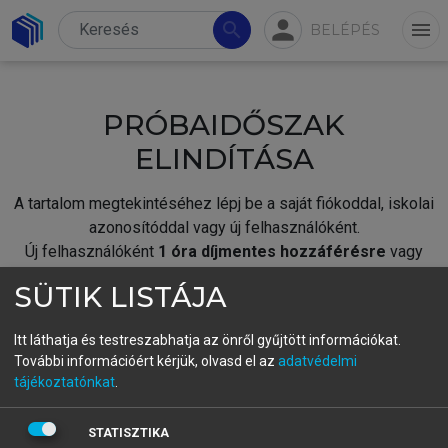
person
search
menu
BELÉPÉS
PRÓBAIDŐSZAK
ELINDÍTÁSA
A tartalom megtekintéséhez lépj be a saját fiókoddal, iskolai
azonosítóddal vagy új felhasználóként.
Új felhasználóként
1 óra díjmentes hozzáférésre
vagy
jogosult.
SÜTIK LISTÁJA
A próbaidőszak elindításához,
jelentkezz
be meglévő
fiókoddal,
vagy hozz létre új fiókot.
Itt láthatja és testreszabhatja az önről gyűjtött információkat.
További információért kérjük, olvasd el az
adatvédelmi
A regisztráció után a
próbaidőszak
automatikusan
elindul.
tájékoztatónkat
.
BELÉPÉS SAJÁT FIÓKKAL
STATISZTIKA