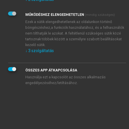
Kérek értesítést az Akadémiai Kiadó Zrt. újdonságairól,
akcióiról.
MŰKÖDÉSHEZ ELENGEDHETETLEN
(mindig szükséges)
Az
Adatkezelési tájékoztatóban
foglaltakat tudomásul
veszem és elfogadom.
Ezek a sütik elengedhetetlenek az oldalunkon történő
Az
Általános vásárlási feltételeket
, valamint a
szotar.net
és a
böngészéshez,a funkciók használatához, és a felhasználók
mersz.hu
oldalak licencszerződéseiben foglaltakat
nem tilthatják le azokat. A feltétlenül szükséges sütik közé
tudomásul veszem és elfogadom.
tartoznak többek között a személyre szabott beállításokat
kezelő sütik.
↓
3
szolgáltatás
KIPRÓBÁLOM
ÖSSZES APP ÁTKAPCSOLÁSA
Használja ezt a kapcsolót az összes alkalmazás
engedélyezéséhez/letiltásához.
MIÉRT ÉRDEMES A MERSZ ONLINE
OKOSKÖNYVTÁRAT HASZNÁLNI?