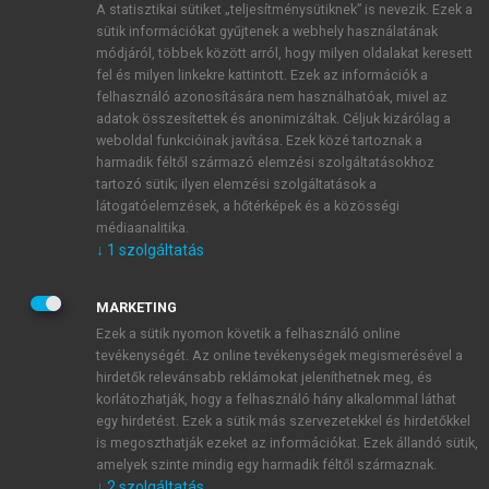
A statisztikai sütiket „teljesítménysütiknek” is nevezik. Ezek a
sütik információkat gyűjtenek a webhely használatának
módjáról, többek között arról, hogy milyen oldalakat keresett
ÚJ FIÓK LÉTREHOZÁSA
fel és milyen linkekre kattintott. Ezek az információk a
1 óra díjmentes hozzáférés
felhasználó azonosítására nem használhatóak, mivel az
adatok összesítettek és anonimizáltak. Céljuk kizárólag a
weboldal funkcióinak javítása. Ezek közé tartoznak a
E-MAIL-CÍM
harmadik féltől származó elemzési szolgáltatásokhoz
tartozó sütik; ilyen elemzési szolgáltatások a
látogatóelemzések, a hőtérképek és a közösségi
NÉV
médiaanalitika.
↓
1
szolgáltatás
JELSZÓ
MARKETING
Ezek a sütik nyomon követik a felhasználó online
tevékenységét. Az online tevékenységek megismerésével a
JELSZÓ ÚJRA
hirdetők relevánsabb reklámokat jeleníthetnek meg, és
korlátozhatják, hogy a felhasználó hány alkalommal láthat
egy hirdetést. Ezek a sütik más szervezetekkel és hirdetőkkel
is megoszthatják ezeket az információkat. Ezek állandó sütik,
Kérek értesítést a MeRSZ újdonságairól, akcióiról.
amelyek szinte mindig egy harmadik féltől származnak.
↓
2
szolgáltatás