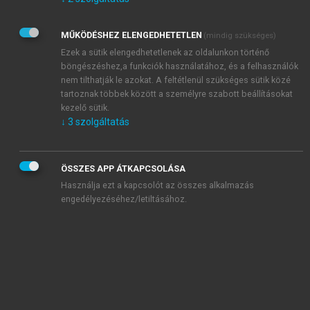
Kérek értesítést az Akadémiai Kiadó Zrt. újdonságairól,
akcióiról.
MŰKÖDÉSHEZ ELENGEDHETETLEN
(mindig szükséges)
Az
Adatkezelési tájékoztatóban
foglaltakat tudomásul
veszem és elfogadom.
Ezek a sütik elengedhetetlenek az oldalunkon történő
Az
Általános vásárlási feltételeket
, valamint a
szotar.net
és a
böngészéshez,a funkciók használatához, és a felhasználók
mersz.hu
oldalak licencszerződéseiben foglaltakat
nem tilthatják le azokat. A feltétlenül szükséges sütik közé
tudomásul veszem és elfogadom.
tartoznak többek között a személyre szabott beállításokat
kezelő sütik.
↓
3
szolgáltatás
KIPRÓBÁLOM
ÖSSZES APP ÁTKAPCSOLÁSA
Használja ezt a kapcsolót az összes alkalmazás
engedélyezéséhez/letiltásához.
MIÉRT ÉRDEMES A MERSZ ONLINE
OKOSKÖNYVTÁRAT HASZNÁLNI?