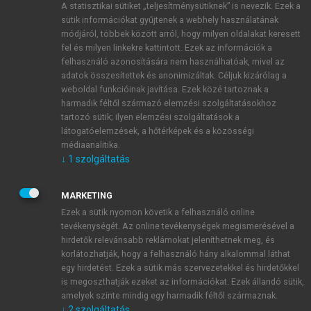
A statisztikai sütiket „teljesítménysütiknek” is nevezik. Ezek a
sütik információkat gyűjtenek a webhely használatának
módjáról, többek között arról, hogy milyen oldalakat keresett
ÚJ FIÓK LÉTREHOZÁSA
fel és milyen linkekre kattintott. Ezek az információk a
1 óra díjmentes hozzáférés
felhasználó azonosítására nem használhatóak, mivel az
adatok összesítettek és anonimizáltak. Céljuk kizárólag a
weboldal funkcióinak javítása. Ezek közé tartoznak a
E-MAIL-CÍM
harmadik féltől származó elemzési szolgáltatásokhoz
tartozó sütik; ilyen elemzési szolgáltatások a
látogatóelemzések, a hőtérképek és a közösségi
NÉV
médiaanalitika.
↓
1
szolgáltatás
JELSZÓ
MARKETING
Ezek a sütik nyomon követik a felhasználó online
tevékenységét. Az online tevékenységek megismerésével a
JELSZÓ ÚJRA
hirdetők relevánsabb reklámokat jeleníthetnek meg, és
korlátozhatják, hogy a felhasználó hány alkalommal láthat
egy hirdetést. Ezek a sütik más szervezetekkel és hirdetőkkel
is megoszthatják ezeket az információkat. Ezek állandó sütik,
Kérek értesítést a MeRSZ újdonságairól, akcióiról.
amelyek szinte mindig egy harmadik féltől származnak.
↓
2
szolgáltatás