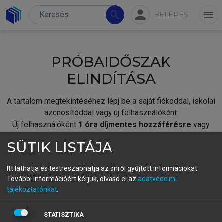
person
search
menu
BELÉPÉS
PRÓBAIDŐSZAK
ELINDÍTÁSA
A tartalom megtekintéséhez lépj be a saját fiókoddal, iskolai
azonosítóddal vagy új felhasználóként.
Új felhasználóként
1 óra díjmentes hozzáférésre
vagy
jogosult.
SÜTIK LISTÁJA
A próbaidőszak elindításához,
jelentkezz
be meglévő
fiókoddal,
vagy hozz létre új fiókot.
Itt láthatja és testreszabhatja az önről gyűjtött információkat.
További információért kérjük, olvasd el az
adatvédelmi
A regisztráció után a
próbaidőszak
automatikusan
elindul.
tájékoztatónkat
.
BELÉPÉS SAJÁT FIÓKKAL
STATISZTIKA