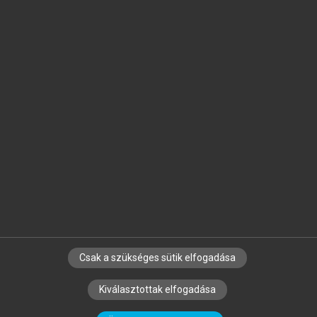
Jelöld meg a számodra fontos részeket, és
készíts
saját
jegyzeteket!
Egyéni előfizetéssel további
MeRSZ+ funkciókat
és
tartalmakat is elérhetsz.
Csak a szükséges sütik elfogadása
SZERZŐKNEK
CÉGEKNEK
KÖNYVTÁROSOKNAK
Kiválasztottak elfogadása
SZERKESZTÉSI ÉS LEKTORÁLÁSI ALAPELVEK