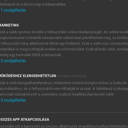
őtérképek és a közösségi médiaanalitika.
E-MAIL-CÍM
1
szolgáltatás
MARKETING
NÉV
zek a sütik nyomon követik a felhasználó online tevékenységét. Az online tev
egismerésével a hirdetők relevánsabb reklámokat jeleníthetnek meg, és korlát
 felhasználó hány alkalommal láthat egy hirdetést. Ezek a sütik más szervezete
JELSZÓ
irdetőkkel is megoszthatják ezeket az információkat. Ezek állandó sütik, amely
indig egy harmadik féltől származnak.
2
szolgáltatás
JELSZÓ ÚJRA
PÉS
ŰKÖDÉSHEZ ELENGEDHETETLEN
(mindig szükséges)
zek a sütik elengedhetetlenek az oldalunkon történő böngészéshez,a funkciók
asználatához, és a felhasználók nem tilthatják le azokat. A feltétlenül szükség
Kérek értesítést a MeRSZ új
artoznak többek között a személyre szabott beállításokat kezelő sütik.
Kérek értesítést az Akadémi
3
szolgáltatás
akcióiról.
 VAGY?
Az
Adatkezelési tájékozta
yi azonosítóval
veszem és elfogadom.
SSZES APP ÁTKAPCSOLÁSA
Az
Általános vásárlási felt
asználja ezt a kapcsolót az összes alkalmazás engedélyezéséhez/letiltásáho