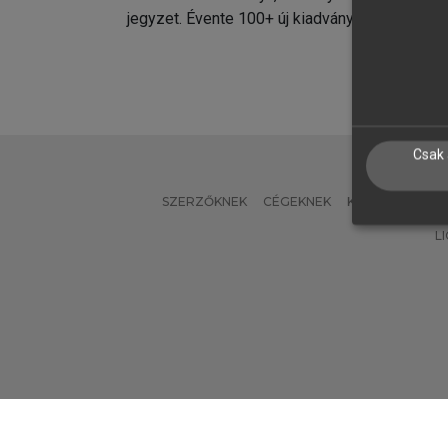
jegyzet. Évente 100+ új kiadvány.
kiadvá
Csak 
SZERZŐKNEK
CÉGEKNEK
KÖNYVTÁROSO
L
Verzió: 2.7.2