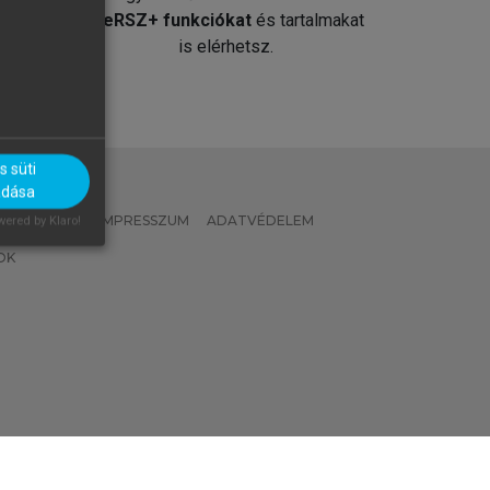
át
MeRSZ+ funkciókat
és tartalmakat
is elérhetsz.
 süti
adása
 IRÁNYELVEK
IMPRESSZUM
ADATVÉDELEM
ered by Klaro!
OK