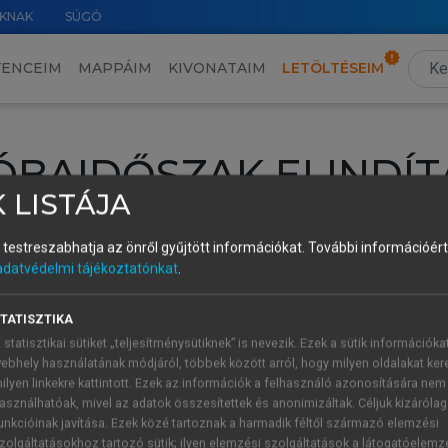
KNAK
SÚGÓ
VENCEIM
MAPPÁIM
KIVONATAIM
LETÖLTÉSEIM
ÓBAIDŐSZAK ELINDÍT
 LISTÁJA
intéséhez lépj be a saját fiókoddal, iskolai azonosítóddal vagy ú
és testreszabhatja az önről gyűjtött információkat.
További információért 
Új felhasználóként
1 óra díjmentes hozzáférésre
vagy jogosult
adatvédelmi tájékoztatónkat
.
k elindításához,
jelentkezz
be meglévő fiókoddal,
vagy hozz lé
A regisztráció után a
próbaidőszak
automatikusan
elindul.
TATISZTIKA
 statisztikai sütiket „teljesítménysütiknek” is nevezik. Ezek a sütik információka
ebhely használatának módjáról, többek között arról, hogy milyen oldalakat kere
ilyen linkekre kattintott. Ezek az információk a felhasználó azonosítására nem
ÚJ FIÓK 
ÁT FIÓKKAL
asználhatóak, mivel az adatok összesítettek és anonimizáltak. Céljuk kizáróla
1 óra díjme
unkcióinak javítása. Ezek közé tartoznak a harmadik féltől származó elemzési
zolgáltatásokhoz tartozó sütik; ilyen elemzési szolgáltatások a látogatóelemz