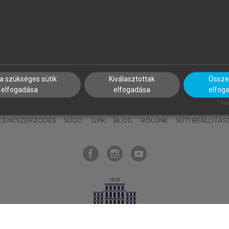
nyokat, hogy bármikor azonnal
részeket, és
készíts
saj
hozzájuk férhess!
jegyzeteket!
a szükséges sütik
Kiválasztottak
Összes
elfogadása
elfogadása
elfog
KNAK
SZERKESZTÉSI ÉS LEKTORÁLÁSI ALAPELVEK
MI – ÁLTALÁNOS
Pow
ICENCSZERZŐDÉS
SÚGÓ
GYIK
BLOG
RÓLUNK
SÜTI BEÁLLÍTÁS