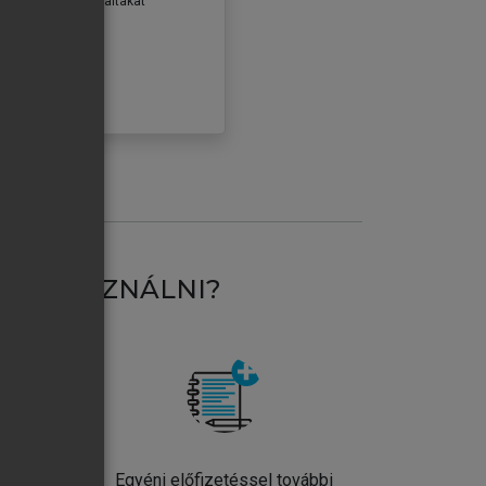
erződéseiben foglaltakat
ogadom.
ÓBÁLOM
AT HASZNÁLNI?
ntos
Egyéni előfizetéssel további