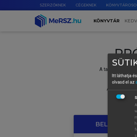
SZERZŐKNEK
CÉGEKNEK
KÖNYVTÁROSO
KÖNYVTÁR
KED
PR
SÜTIK
A tartalom megtek
Itt láthatja 
olvasd el az
A próbaidősza
S
A
w
m
BELÉPÉS SAJ
h
f
s