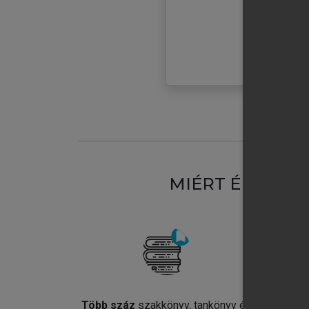
MIÉRT ÉRDEME
Több száz
szakkönyv, tankönyv és
Jel