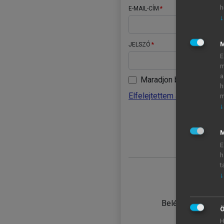
h
E-MAIL-CÍM
↓
JELSZÓ
E
m
a
Maradjon belépve
h
Elfelejtettem a jelszavamat
m
↓
BELÉ
M
E
h
t
↓
TANULÓ
Belépés intézmén
Ö
H