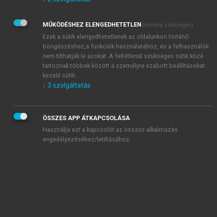
Kérek értesítést az Akadémiai Kiadó Zrt. újdonságairól,
akcióiról.
MŰKÖDÉSHEZ ELENGEDHETETLEN
(mindig szükséges)
Az
Adatkezelési tájékoztatóban
foglaltakat tudomásul
veszem és elfogadom.
Ezek a sütik elengedhetetlenek az oldalunkon történő
Az
Általános vásárlási feltételeket
, valamint a
szotar.net
és a
böngészéshez,a funkciók használatához, és a felhasználók
mersz.hu
oldalak licencszerződéseiben foglaltakat
nem tilthatják le azokat. A feltétlenül szükséges sütik közé
tudomásul veszem és elfogadom.
tartoznak többek között a személyre szabott beállításokat
kezelő sütik.
↓
3
szolgáltatás
KIPRÓBÁLOM
ÖSSZES APP ÁTKAPCSOLÁSA
Használja ezt a kapcsolót az összes alkalmazás
engedélyezéséhez/letiltásához.
MIÉRT ÉRDEMES A MERSZ ONLINE
OKOSKÖNYVTÁRAT HASZNÁLNI?