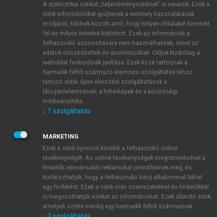
A statisztikai sütiket „teljesítménysütiknek” is nevezik. Ezek a
sütik információkat gyűjtenek a webhely használatának
módjáról, többek között arról, hogy milyen oldalakat keresett
ÚJ FIÓK LÉTREHOZÁSA
fel és milyen linkekre kattintott. Ezek az információk a
1 óra díjmentes hozzáférés
felhasználó azonosítására nem használhatóak, mivel az
adatok összesítettek és anonimizáltak. Céljuk kizárólag a
weboldal funkcióinak javítása. Ezek közé tartoznak a
E-MAIL-CÍM
harmadik féltől származó elemzési szolgáltatásokhoz
tartozó sütik; ilyen elemzési szolgáltatások a
látogatóelemzések, a hőtérképek és a közösségi
NÉV
médiaanalitika.
↓
1
szolgáltatás
JELSZÓ
MARKETING
Ezek a sütik nyomon követik a felhasználó online
tevékenységét. Az online tevékenységek megismerésével a
JELSZÓ ÚJRA
hirdetők relevánsabb reklámokat jeleníthetnek meg, és
korlátozhatják, hogy a felhasználó hány alkalommal láthat
egy hirdetést. Ezek a sütik más szervezetekkel és hirdetőkkel
is megoszthatják ezeket az információkat. Ezek állandó sütik,
Kérek értesítést a MeRSZ újdonságairól, akcióiról.
amelyek szinte mindig egy harmadik féltől származnak.
↓
2
szolgáltatás