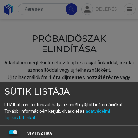
person
search
menu
BELÉPÉS
PRÓBAIDŐSZAK
ELINDÍTÁSA
A tartalom megtekintéséhez lépj be a saját fiókoddal, iskolai
azonosítóddal vagy új felhasználóként.
Új felhasználóként
1 óra díjmentes hozzáférésre
vagy
jogosult.
SÜTIK LISTÁJA
A próbaidőszak elindításához,
jelentkezz
be meglévő
fiókoddal,
vagy hozz létre új fiókot.
Itt láthatja és testreszabhatja az önről gyűjtött információkat.
További információért kérjük, olvasd el az
adatvédelmi
A regisztráció után a
próbaidőszak
automatikusan
elindul.
tájékoztatónkat
.
BELÉPÉS SAJÁT FIÓKKAL
STATISZTIKA