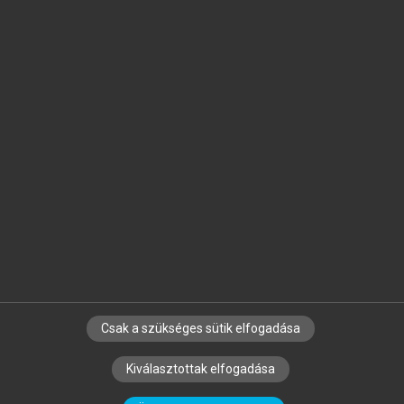
Jelöld meg a számodra fontos részeket, és
készíts
saját
jegyzeteket!
Egyéni előfizetéssel további
MeRSZ+ funkciókat
és
tartalmakat is elérhetsz.
Csak a szükséges sütik elfogadása
SZERZŐKNEK
CÉGEKNEK
KÖNYVTÁROSOKNAK
Kiválasztottak elfogadása
SZERKESZTÉSI ÉS LEKTORÁLÁSI ALAPELVEK