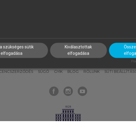
nyokat, hogy bármikor azonnal
részeket, és
készíts
saj
hozzájuk férhess!
jegyzeteket!
a szükséges sütik
Kiválasztottak
Összes
elfogadása
elfogadása
elfog
KNAK
SZERKESZTÉSI ÉS LEKTORÁLÁSI ALAPELVEK
MI – ÁLTALÁNOS
Pow
ICENCSZERZŐDÉS
SÚGÓ
GYIK
BLOG
RÓLUNK
SÜTI BEÁLLÍTÁS