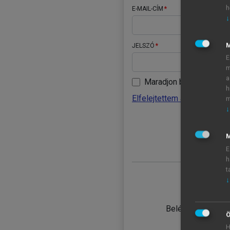
h
E-MAIL-CÍM
↓
JELSZÓ
E
m
a
Maradjon belépve
h
Elfelejtettem a jelszavamat
m
↓
BELÉ
M
E
h
t
↓
TANULÓ
Belépés intézmén
Ö
H