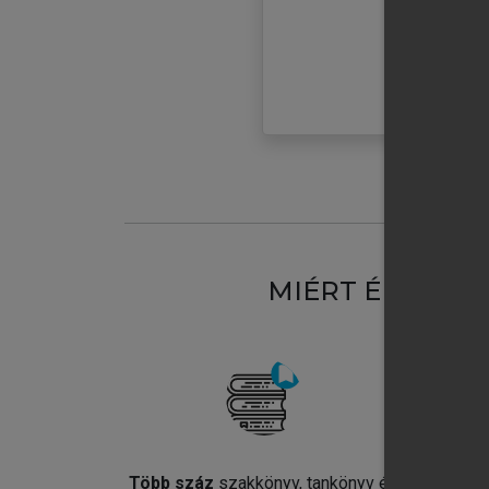
MIÉRT ÉRDEME
Több száz
szakkönyv, tankönyv és
Jel