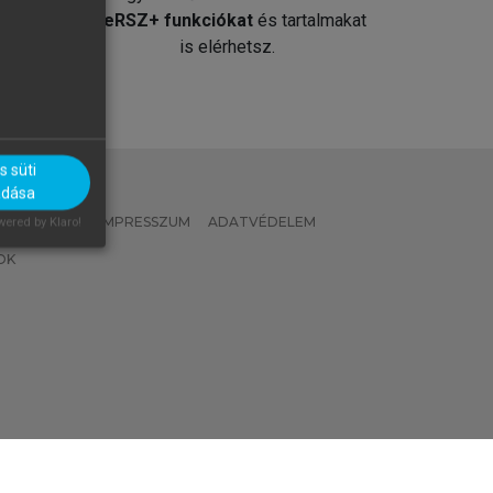
át
MeRSZ+ funkciókat
és tartalmakat
is elérhetsz.
 süti
adása
 IRÁNYELVEK
IMPRESSZUM
ADATVÉDELEM
ered by Klaro!
OK