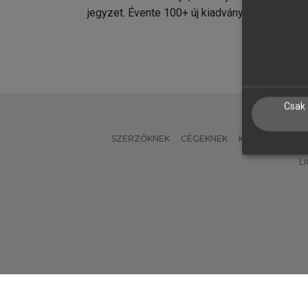
jegyzet. Évente 100+ új kiadvány.
kiadvá
Csak 
SZERZŐKNEK
CÉGEKNEK
KÖNYVTÁROSO
L
Verzió: 2.7.2