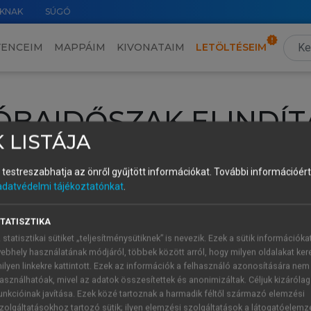
KNAK
SÚGÓ
VENCEIM
MAPPÁIM
KIVONATAIM
LETÖLTÉSEIM
ÓBAIDŐSZAK ELINDÍT
 LISTÁJA
intéséhez lépj be a saját fiókoddal, iskolai azonosítóddal vagy ú
és testreszabhatja az önről gyűjtött információkat.
További információért 
Új felhasználóként
1 óra díjmentes hozzáférésre
vagy jogosult
adatvédelmi tájékoztatónkat
.
k elindításához,
jelentkezz
be meglévő fiókoddal,
vagy hozz lé
A regisztráció után a
próbaidőszak
automatikusan
elindul.
TATISZTIKA
 statisztikai sütiket „teljesítménysütiknek” is nevezik. Ezek a sütik információka
ebhely használatának módjáról, többek között arról, hogy milyen oldalakat kere
ilyen linkekre kattintott. Ezek az információk a felhasználó azonosítására nem
ÚJ FIÓK 
ÁT FIÓKKAL
asználhatóak, mivel az adatok összesítettek és anonimizáltak. Céljuk kizáróla
1 óra díjme
unkcióinak javítása. Ezek közé tartoznak a harmadik féltől származó elemzési
zolgáltatásokhoz tartozó sütik; ilyen elemzési szolgáltatások a látogatóelemz