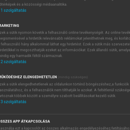
őtérképek és a közösségi médiaanalitika.
E-MAIL-CÍM
1
szolgáltatás
MARKETING
NÉV
zek a sütik nyomon követik a felhasználó online tevékenységét. Az online tev
egismerésével a hirdetők relevánsabb reklámokat jeleníthetnek meg, és korlát
 felhasználó hány alkalommal láthat egy hirdetést. Ezek a sütik más szervezete
JELSZÓ
irdetőkkel is megoszthatják ezeket az információkat. Ezek állandó sütik, amely
indig egy harmadik féltől származnak.
2
szolgáltatás
JELSZÓ ÚJRA
PÉS
ŰKÖDÉSHEZ ELENGEDHETETLEN
(mindig szükséges)
zek a sütik elengedhetetlenek az oldalunkon történő böngészéshez,a funkciók
asználatához, és a felhasználók nem tilthatják le azokat. A feltétlenül szükség
Kérek értesítést a MeRSZ új
artoznak többek között a személyre szabott beállításokat kezelő sütik.
Kérek értesítést az Akadémi
3
szolgáltatás
akcióiról.
 VAGY?
Az
Adatkezelési tájékozta
yi azonosítóval
veszem és elfogadom.
SSZES APP ÁTKAPCSOLÁSA
Az
Általános vásárlási felt
asználja ezt a kapcsolót az összes alkalmazás engedélyezéséhez/letiltásáho