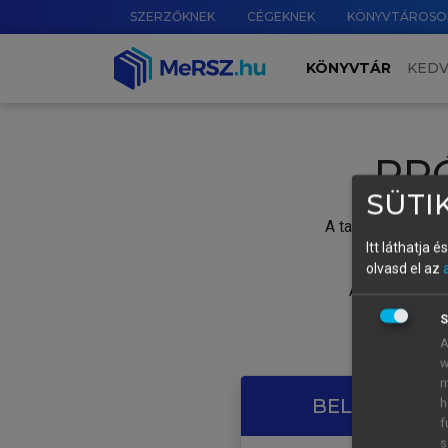
SZERZŐKNEK
CÉGEKNEK
KÖNYVTÁROSO
KÖNYVTÁR
KED
PR
SÜTIK
A tartalom megtek
Itt láthatja 
olvasd el az
A próbaidősza
S
A
w
m
BELÉPÉS SAJ
h
f
s