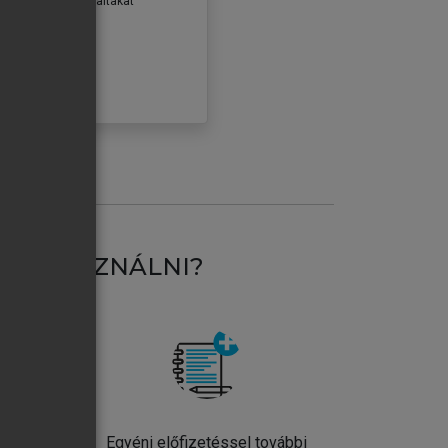
erződéseiben foglaltakat
ogadom.
ÓBÁLOM
AT HASZNÁLNI?
ntos
Egyéni előfizetéssel további