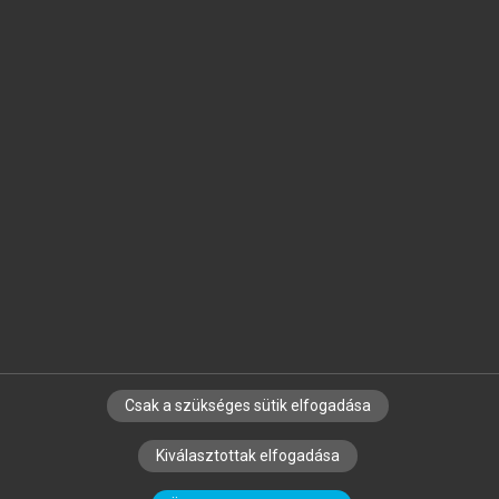
Jelöld meg a számodra fontos részeket, és
készíts
saját
jegyzeteket!
Egyéni előfizetéssel további
MeRSZ+ funkciókat
és
tartalmakat is elérhetsz.
Csak a szükséges sütik elfogadása
SZERZŐKNEK
CÉGEKNEK
KÖNYVTÁROSOKNAK
Kiválasztottak elfogadása
SZERKESZTÉSI ÉS LEKTORÁLÁSI ALAPELVEK