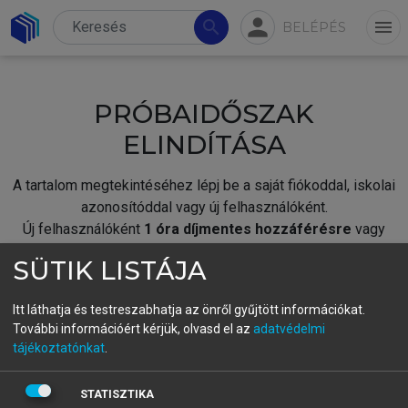
person
search
menu
BELÉPÉS
PRÓBAIDŐSZAK
ELINDÍTÁSA
A tartalom megtekintéséhez lépj be a saját fiókoddal, iskolai
azonosítóddal vagy új felhasználóként.
Új felhasználóként
1 óra díjmentes hozzáférésre
vagy
jogosult.
SÜTIK LISTÁJA
A próbaidőszak elindításához,
jelentkezz
be meglévő
fiókoddal,
vagy hozz létre új fiókot.
Itt láthatja és testreszabhatja az önről gyűjtött információkat.
További információért kérjük, olvasd el az
adatvédelmi
A regisztráció után a
próbaidőszak
automatikusan
elindul.
tájékoztatónkat
.
BELÉPÉS SAJÁT FIÓKKAL
STATISZTIKA