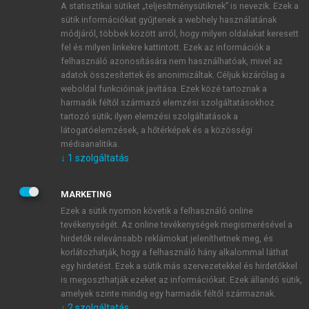
A statisztikai sütiket „teljesítménysütiknek” is nevezik. Ezek a
sütik információkat gyűjtenek a webhely használatának
módjáról, többek között arról, hogy milyen oldalakat keresett
ÚJ FIÓK LÉTREHOZÁSA
fel és milyen linkekre kattintott. Ezek az információk a
1 óra díjmentes hozzáférés
felhasználó azonosítására nem használhatóak, mivel az
adatok összesítettek és anonimizáltak. Céljuk kizárólag a
weboldal funkcióinak javítása. Ezek közé tartoznak a
E-MAIL-CÍM
harmadik féltől származó elemzési szolgáltatásokhoz
tartozó sütik; ilyen elemzési szolgáltatások a
látogatóelemzések, a hőtérképek és a közösségi
NÉV
médiaanalitika.
↓
1
szolgáltatás
JELSZÓ
MARKETING
Ezek a sütik nyomon követik a felhasználó online
tevékenységét. Az online tevékenységek megismerésével a
JELSZÓ ÚJRA
hirdetők relevánsabb reklámokat jeleníthetnek meg, és
korlátozhatják, hogy a felhasználó hány alkalommal láthat
egy hirdetést. Ezek a sütik más szervezetekkel és hirdetőkkel
is megoszthatják ezeket az információkat. Ezek állandó sütik,
Kérek értesítést a MeRSZ újdonságairól, akcióiról.
amelyek szinte mindig egy harmadik féltől származnak.
↓
2
szolgáltatás