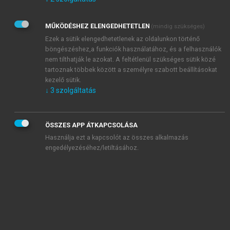
Kérek értesítést az Akadémiai Kiadó Zrt. újdonságairól,
akcióiról.
MŰKÖDÉSHEZ ELENGEDHETETLEN
(mindig szükséges)
Az
Adatkezelési tájékoztatóban
foglaltakat tudomásul
veszem és elfogadom.
Ezek a sütik elengedhetetlenek az oldalunkon történő
Az
Általános vásárlási feltételeket
, valamint a
szotar.net
és a
böngészéshez,a funkciók használatához, és a felhasználók
mersz.hu
oldalak licencszerződéseiben foglaltakat
nem tilthatják le azokat. A feltétlenül szükséges sütik közé
tudomásul veszem és elfogadom.
tartoznak többek között a személyre szabott beállításokat
kezelő sütik.
↓
3
szolgáltatás
KIPRÓBÁLOM
ÖSSZES APP ÁTKAPCSOLÁSA
Használja ezt a kapcsolót az összes alkalmazás
engedélyezéséhez/letiltásához.
MIÉRT ÉRDEMES A MERSZ ONLINE
OKOSKÖNYVTÁRAT HASZNÁLNI?