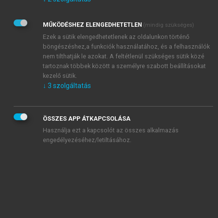
Kérek értesítést az Akadémiai Kiadó Zrt. újdonságairól,
akcióiról.
MŰKÖDÉSHEZ ELENGEDHETETLEN
(mindig szükséges)
Az
Adatkezelési tájékoztatóban
foglaltakat tudomásul
veszem és elfogadom.
Ezek a sütik elengedhetetlenek az oldalunkon történő
Az
Általános vásárlási feltételeket
, valamint a
szotar.net
és a
böngészéshez,a funkciók használatához, és a felhasználók
mersz.hu
oldalak licencszerződéseiben foglaltakat
nem tilthatják le azokat. A feltétlenül szükséges sütik közé
tudomásul veszem és elfogadom.
tartoznak többek között a személyre szabott beállításokat
kezelő sütik.
↓
3
szolgáltatás
KIPRÓBÁLOM
ÖSSZES APP ÁTKAPCSOLÁSA
Használja ezt a kapcsolót az összes alkalmazás
engedélyezéséhez/letiltásához.
MIÉRT ÉRDEMES A MERSZ ONLINE
OKOSKÖNYVTÁRAT HASZNÁLNI?