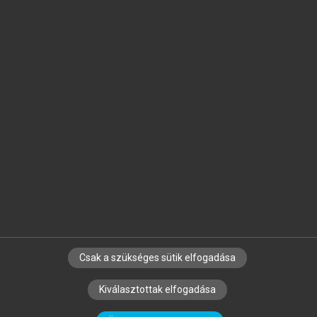
Jelöld meg a számodra fontos részeket, és
készíts
saját
jegyzeteket!
Egyéni előfizetéssel további
MeRSZ+ funkciókat
és
tartalmakat is elérhetsz.
Csak a szükséges sütik elfogadása
SZERZŐKNEK
CÉGEKNEK
KÖNYVTÁROSOKNAK
Kiválasztottak elfogadása
SZERKESZTÉSI ÉS LEKTORÁLÁSI ALAPELVEK