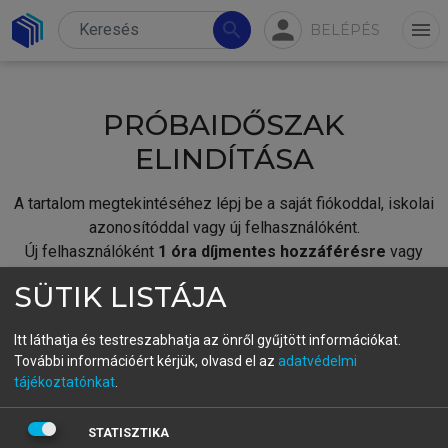
person
search
menu
BELÉPÉS
PRÓBAIDŐSZAK
ELINDÍTÁSA
A tartalom megtekintéséhez lépj be a saját fiókoddal, iskolai
azonosítóddal vagy új felhasználóként.
Új felhasználóként
1 óra díjmentes hozzáférésre
vagy
jogosult.
SÜTIK LISTÁJA
A próbaidőszak elindításához,
jelentkezz
be meglévő
fiókoddal,
vagy hozz létre új fiókot.
Itt láthatja és testreszabhatja az önről gyűjtött információkat.
További információért kérjük, olvasd el az
adatvédelmi
A regisztráció után a
próbaidőszak
automatikusan
elindul.
tájékoztatónkat
.
BELÉPÉS SAJÁT FIÓKKAL
STATISZTIKA