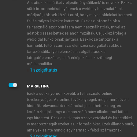
A statisztikai sütiket „teljesítménysütiknek” is nevezik. Ezek a
sütik információkat gyűjtenek a webhely használatának
módjáról, többek között arról, hogy milyen oldalakat keresett
ÚJ FIÓK LÉTREHOZÁSA
fel és milyen linkekre kattintott. Ezek az információk a
1 óra díjmentes hozzáférés
felhasználó azonosítására nem használhatóak, mivel az
adatok összesítettek és anonimizáltak. Céljuk kizárólag a
weboldal funkcióinak javítása. Ezek közé tartoznak a
E-MAIL-CÍM
harmadik féltől származó elemzési szolgáltatásokhoz
tartozó sütik; ilyen elemzési szolgáltatások a
látogatóelemzések, a hőtérképek és a közösségi
NÉV
médiaanalitika.
↓
1
szolgáltatás
JELSZÓ
MARKETING
Ezek a sütik nyomon követik a felhasználó online
tevékenységét. Az online tevékenységek megismerésével a
JELSZÓ ÚJRA
hirdetők relevánsabb reklámokat jeleníthetnek meg, és
korlátozhatják, hogy a felhasználó hány alkalommal láthat
egy hirdetést. Ezek a sütik más szervezetekkel és hirdetőkkel
is megoszthatják ezeket az információkat. Ezek állandó sütik,
Kérek értesítést a MeRSZ újdonságairól, akcióiról.
amelyek szinte mindig egy harmadik féltől származnak.
↓
2
szolgáltatás