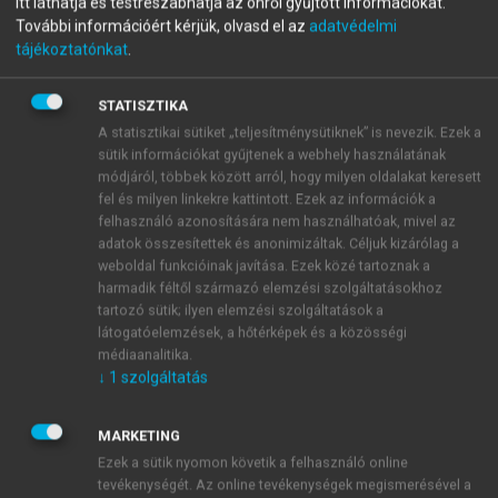
Itt láthatja és testreszabhatja az önről gyűjtött információkat.
Smart City
További információért kérjük, olvasd el az
adatvédelmi
tájékoztatónkat
.
STATISZTIKA
menu_book
OLVASÁS
A statisztikai sütiket „teljesítménysütiknek” is nevezik. Ezek a
sütik információkat gyűjtenek a webhely használatának
módjáról, többek között arról, hogy milyen oldalakat keresett
fel és milyen linkekre kattintott. Ezek az információk a
Sustainability indicators
felhasználó azonosítására nem használhatóak, mivel az
adatok összesítettek és anonimizáltak. Céljuk kizárólag a
As definitions of sustainability have broadened in
weboldal funkcióinak javítása. Ezek közé tartoznak a
scope over time, the number of possible indicators
harmadik féltől származó elemzési szolgáltatásokhoz
tartozó sütik; ilyen elemzési szolgáltatások a
has grown to an extent where virtually all aspects of
látogatóelemzések, a hőtérképek és a közösségi
life are covered. Consequently, a vast number of
médiaanalitika.
sustainability indicator systems are in use today.
↓
1
szolgáltatás
MARKETING
Ezek a sütik nyomon követik a felhasználó online
tevékenységét. Az online tevékenységek megismerésével a