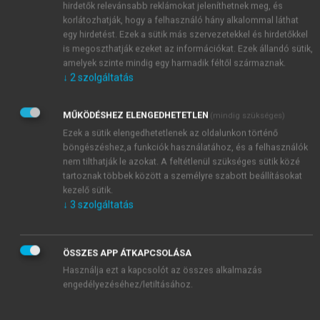
hirdetők relevánsabb reklámokat jeleníthetnek meg, és
korlátozhatják, hogy a felhasználó hány alkalommal láthat
egy hirdetést. Ezek a sütik más szervezetekkel és hirdetőkkel
is megoszthatják ezeket az információkat. Ezek állandó sütik,
amelyek szinte mindig egy harmadik féltől származnak.
↓
2
szolgáltatás
MŰKÖDÉSHEZ ELENGEDHETETLEN
(mindig szükséges)
Ezek a sütik elengedhetetlenek az oldalunkon történő
böngészéshez,a funkciók használatához, és a felhasználók
nem tilthatják le azokat. A feltétlenül szükséges sütik közé
tartoznak többek között a személyre szabott beállításokat
kezelő sütik.
↓
3
szolgáltatás
ÖSSZES APP ÁTKAPCSOLÁSA
Használja ezt a kapcsolót az összes alkalmazás
engedélyezéséhez/letiltásához.
TARTALOMJEGYZÉK