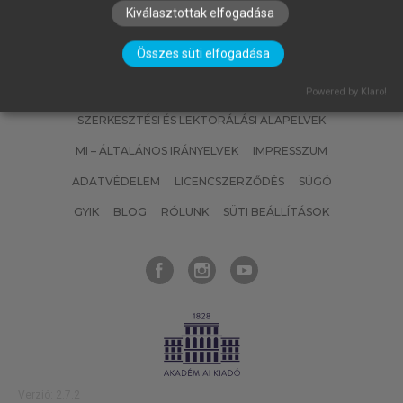
Kiválasztottak elfogadása
Összes süti elfogadása
SZERZŐKNEK
CÉGEKNEK
KÖNYVTÁROSOKNAK
Powered by Klaro!
SZERKESZTÉSI ÉS LEKTORÁLÁSI ALAPELVEK
MI – ÁLTALÁNOS IRÁNYELVEK
IMPRESSZUM
ADATVÉDELEM
LICENCSZERZŐDÉS
SÚGÓ
GYIK
BLOG
RÓLUNK
SÜTI BEÁLLÍTÁSOK
Verzió: 2.7.2