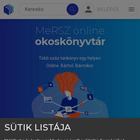
person
search
menu
BELÉPÉS
MeRSZ online
okoskönyvtár
Több száz tankönyv egy helyen.
Online. Bárhol. Bármikor.
SÜTIK LISTÁJA
JÁNOS TÓTH, DOMOKOS ESZTERGÁR-KISS