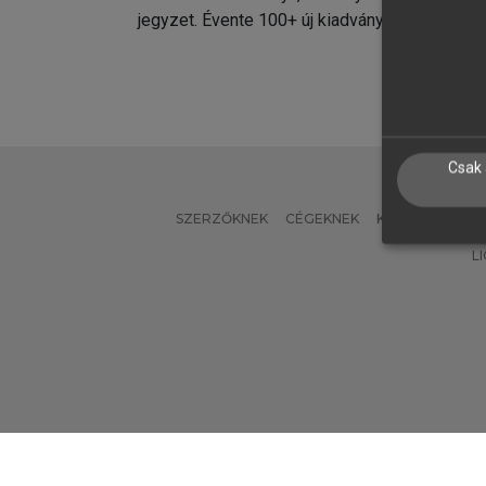
jegyzet. Évente 100+ új kiadvány.
kiadvá
Csak 
SZERZŐKNEK
CÉGEKNEK
KÖNYVTÁROSO
L
Verzió: 2.7.2