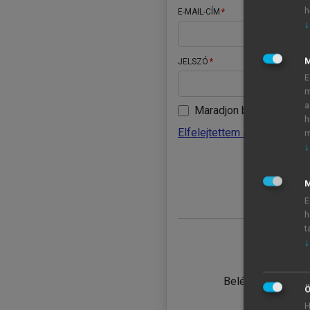
h
E-MAIL-CÍM
↓
JELSZÓ
E
m
a
Maradjon belépve
h
Elfelejtettem a jelszavamat
m
↓
BELÉ
M
E
h
t
↓
TANULÓ
Belépés intézmén
Ö
H