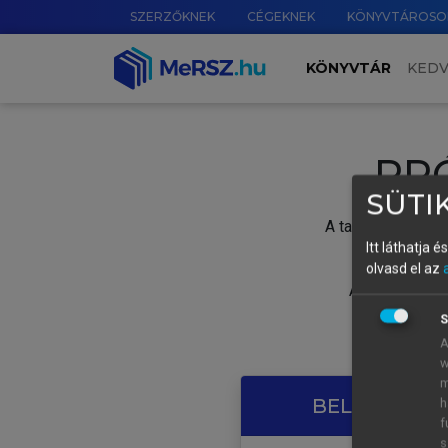
SZERZŐKNEK
CÉGEKNEK
KÖNYVTÁROSO
KÖNYVTÁR
KED
PR
SÜTIK
A tartalom megtek
Itt láthatja 
olvasd el az
A próbaidősza
S
A
w
m
BELÉPÉS SAJ
h
f
s