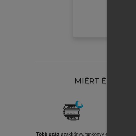
MIÉRT ÉRDEME
Több száz
szakkönyv, tankönyv és
Jel