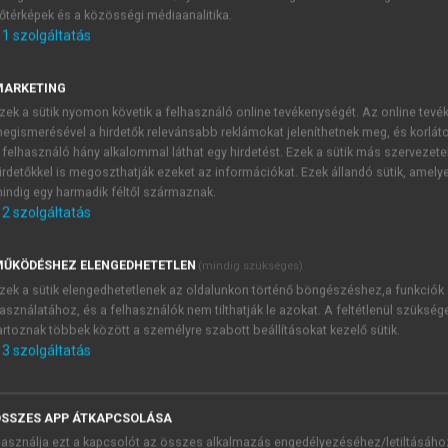
őtérképek és a közösségi médiaanalitika.
E-MAIL-CÍM
1
szolgáltatás
MARKETING
NÉV
zek a sütik nyomon követik a felhasználó online tevékenységét. Az online tev
egismerésével a hirdetők relevánsabb reklámokat jeleníthetnek meg, és korlát
 felhasználó hány alkalommal láthat egy hirdetést. Ezek a sütik más szervezete
JELSZÓ
irdetőkkel is megoszthatják ezeket az információkat. Ezek állandó sütik, amely
indig egy harmadik féltől származnak.
2
szolgáltatás
JELSZÓ ÚJRA
PÉS
ŰKÖDÉSHEZ ELENGEDHETETLEN
(mindig szükséges)
zek a sütik elengedhetetlenek az oldalunkon történő böngészéshez,a funkciók
asználatához, és a felhasználók nem tilthatják le azokat. A feltétlenül szükség
Kérek értesítést a MeRSZ új
artoznak többek között a személyre szabott beállításokat kezelő sütik.
Kérek értesítést az Akadémi
3
szolgáltatás
akcióiról.
 VAGY?
Az
Adatkezelési tájékozta
yi azonosítóval
veszem és elfogadom.
SSZES APP ÁTKAPCSOLÁSA
Az
Általános vásárlási felt
asználja ezt a kapcsolót az összes alkalmazás engedélyezéséhez/letiltásáho