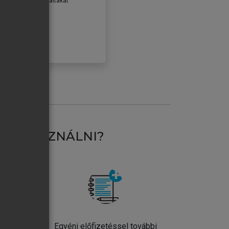
erződéseiben foglaltakat
ogadom.
ÓBÁLOM
AT HASZNÁLNI?
ntos
Egyéni előfizetéssel további