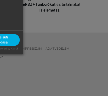
át
MeRSZ+ funkciókat
és tartalmakat
is elérhetsz.
 süti
adása
 IRÁNYELVEK
IMPRESSZUM
ADATVÉDELEM
ered by Klaro!
OK