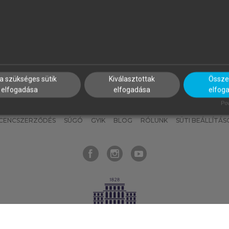
nyokat, hogy bármikor azonnal
részeket, és
készíts
saj
hozzájuk férhess!
jegyzeteket!
a szükséges sütik
Kiválasztottak
Összes
elfogadása
elfogadása
elfog
KNAK
SZERKESZTÉSI ÉS LEKTORÁLÁSI ALAPELVEK
MI – ÁLTALÁNOS
Pow
ICENCSZERZŐDÉS
SÚGÓ
GYIK
BLOG
RÓLUNK
SÜTI BEÁLLÍTÁS