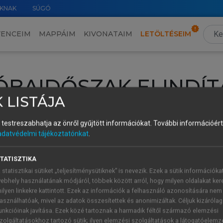
KNAK
SÚGÓ
VENCEIM
MAPPÁIM
KIVONATAIM
LETÖLTÉSEIM
ÓBAIDŐSZAK ELINDÍT
 LISTÁJA
intéséhez lépj be a saját fiókoddal, iskolai azonosítóddal vagy ú
és testreszabhatja az önről gyűjtött információkat.
További információért 
Új felhasználóként
1 óra díjmentes hozzáférésre
vagy jogosult
adatvédelmi tájékoztatónkat
.
k elindításához,
jelentkezz
be meglévő fiókoddal,
vagy hozz lé
A regisztráció után a
próbaidőszak
automatikusan
elindul.
TATISZTIKA
 statisztikai sütiket „teljesítménysütiknek” is nevezik. Ezek a sütik információka
ebhely használatának módjáról, többek között arról, hogy milyen oldalakat kere
ilyen linkekre kattintott. Ezek az információk a felhasználó azonosítására nem
ÚJ FIÓK 
ÁT FIÓKKAL
asználhatóak, mivel az adatok összesítettek és anonimizáltak. Céljuk kizáróla
1 óra díjme
unkcióinak javítása. Ezek közé tartoznak a harmadik féltől származó elemzési
zolgáltatásokhoz tartozó sütik; ilyen elemzési szolgáltatások a látogatóelemz