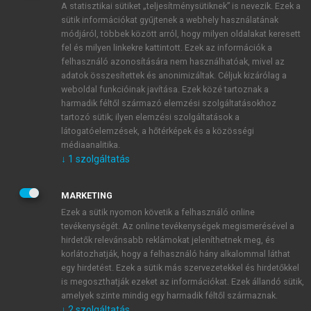
A statisztikai sütiket „teljesítménysütiknek” is nevezik. Ezek a
sütik információkat gyűjtenek a webhely használatának
módjáról, többek között arról, hogy milyen oldalakat keresett
ÚJ FIÓK LÉTREHOZÁSA
fel és milyen linkekre kattintott. Ezek az információk a
1 óra díjmentes hozzáférés
felhasználó azonosítására nem használhatóak, mivel az
adatok összesítettek és anonimizáltak. Céljuk kizárólag a
weboldal funkcióinak javítása. Ezek közé tartoznak a
E-MAIL-CÍM
harmadik féltől származó elemzési szolgáltatásokhoz
tartozó sütik; ilyen elemzési szolgáltatások a
látogatóelemzések, a hőtérképek és a közösségi
NÉV
médiaanalitika.
↓
1
szolgáltatás
JELSZÓ
MARKETING
Ezek a sütik nyomon követik a felhasználó online
tevékenységét. Az online tevékenységek megismerésével a
JELSZÓ ÚJRA
hirdetők relevánsabb reklámokat jeleníthetnek meg, és
korlátozhatják, hogy a felhasználó hány alkalommal láthat
egy hirdetést. Ezek a sütik más szervezetekkel és hirdetőkkel
is megoszthatják ezeket az információkat. Ezek állandó sütik,
Kérek értesítést a MeRSZ újdonságairól, akcióiról.
amelyek szinte mindig egy harmadik féltől származnak.
↓
2
szolgáltatás