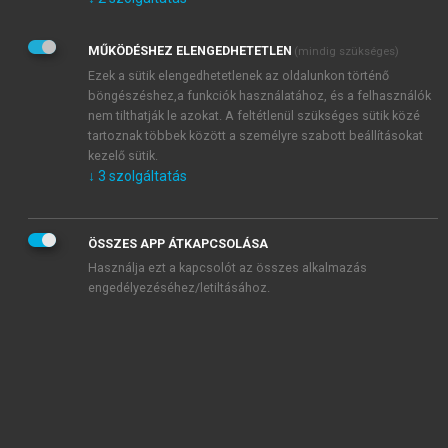
Kérek értesítést az Akadémiai Kiadó Zrt. újdonságairól,
akcióiról.
MŰKÖDÉSHEZ ELENGEDHETETLEN
(mindig szükséges)
Az
Adatkezelési tájékoztatóban
foglaltakat tudomásul
veszem és elfogadom.
Ezek a sütik elengedhetetlenek az oldalunkon történő
Az
Általános vásárlási feltételeket
, valamint a
szotar.net
és a
böngészéshez,a funkciók használatához, és a felhasználók
mersz.hu
oldalak licencszerződéseiben foglaltakat
nem tilthatják le azokat. A feltétlenül szükséges sütik közé
tudomásul veszem és elfogadom.
tartoznak többek között a személyre szabott beállításokat
kezelő sütik.
↓
3
szolgáltatás
KIPRÓBÁLOM
ÖSSZES APP ÁTKAPCSOLÁSA
Használja ezt a kapcsolót az összes alkalmazás
engedélyezéséhez/letiltásához.
MIÉRT ÉRDEMES A MERSZ ONLINE
OKOSKÖNYVTÁRAT HASZNÁLNI?