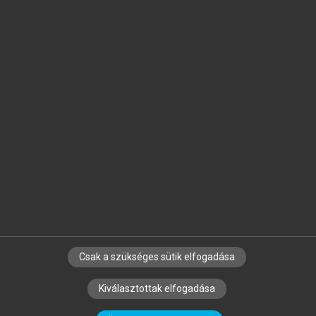
Jelöld meg a számodra fontos részeket, és
készíts
saját
jegyzeteket!
Egyéni előfizetéssel további
MeRSZ+ funkciókat
és
tartalmakat is elérhetsz.
Csak a szükséges sütik elfogadása
SZERZŐKNEK
CÉGEKNEK
KÖNYVTÁROSOKNAK
Kiválasztottak elfogadása
SZERKESZTÉSI ÉS LEKTORÁLÁSI ALAPELVEK