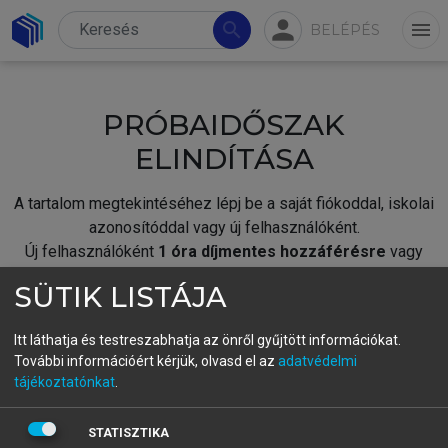
person
search
menu
BELÉPÉS
PRÓBAIDŐSZAK
ELINDÍTÁSA
A tartalom megtekintéséhez lépj be a saját fiókoddal, iskolai
azonosítóddal vagy új felhasználóként.
Új felhasználóként
1 óra díjmentes hozzáférésre
vagy
jogosult.
SÜTIK LISTÁJA
A próbaidőszak elindításához,
jelentkezz
be meglévő
fiókoddal,
vagy hozz létre új fiókot.
Itt láthatja és testreszabhatja az önről gyűjtött információkat.
További információért kérjük, olvasd el az
adatvédelmi
A regisztráció után a
próbaidőszak
automatikusan
elindul.
tájékoztatónkat
.
BELÉPÉS SAJÁT FIÓKKAL
STATISZTIKA