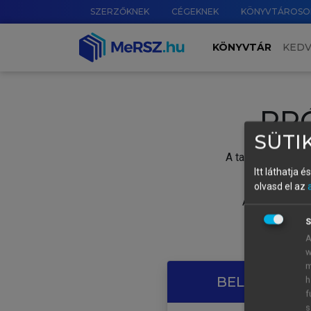
SZERZŐKNEK
CÉGEKNEK
KÖNYVTÁROSO
KÖNYVTÁR
KED
PR
SÜTIK
A tartalom megtek
Itt láthatja 
olvasd el az
A próbaidősza
S
A
w
m
BELÉPÉS SAJ
h
f
s