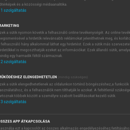
őtérképek és a közösségi médiaanalitika.
E-MAIL-CÍM
1
szolgáltatás
MARKETING
NÉV
zek a sütik nyomon követik a felhasználó online tevékenységét. Az online tev
egismerésével a hirdetők relevánsabb reklámokat jeleníthetnek meg, és korlát
 felhasználó hány alkalommal láthat egy hirdetést. Ezek a sütik más szervezete
JELSZÓ
irdetőkkel is megoszthatják ezeket az információkat. Ezek állandó sütik, amely
indig egy harmadik féltől származnak.
2
szolgáltatás
JELSZÓ ÚJRA
PÉS
ŰKÖDÉSHEZ ELENGEDHETETLEN
(mindig szükséges)
zek a sütik elengedhetetlenek az oldalunkon történő böngészéshez,a funkciók
asználatához, és a felhasználók nem tilthatják le azokat. A feltétlenül szükség
Kérek értesítést a MeRSZ új
artoznak többek között a személyre szabott beállításokat kezelő sütik.
Kérek értesítést az Akadémi
3
szolgáltatás
akcióiról.
 VAGY?
Az
Adatkezelési tájékozta
yi azonosítóval
veszem és elfogadom.
SSZES APP ÁTKAPCSOLÁSA
Az
Általános vásárlási felt
asználja ezt a kapcsolót az összes alkalmazás engedélyezéséhez/letiltásáho