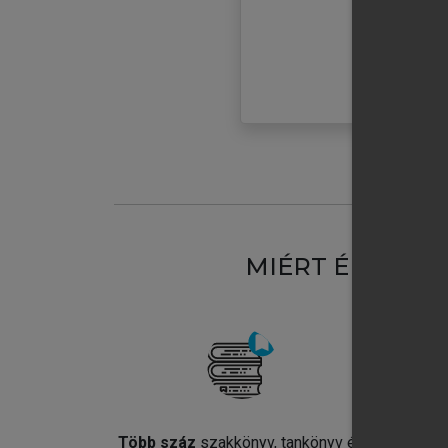
MIÉRT ÉRDEME
Több száz
szakkönyv, tankönyv és
Jel