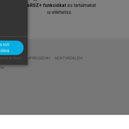
át
MeRSZ+ funkciókat
és tartalmakat
is elérhetsz.
 süti
adása
 IRÁNYELVEK
IMPRESSZUM
ADATVÉDELEM
ered by Klaro!
OK