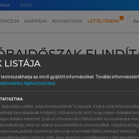
KNAK
SÚGÓ
VENCEIM
MAPPÁIM
KIVONATAIM
LETÖLTÉSEIM
ÓBAIDŐSZAK ELINDÍT
 LISTÁJA
intéséhez lépj be a saját fiókoddal, iskolai azonosítóddal vagy ú
és testreszabhatja az önről gyűjtött információkat.
További információért 
Új felhasználóként
1 óra díjmentes hozzáférésre
vagy jogosult
adatvédelmi tájékoztatónkat
.
k elindításához,
jelentkezz
be meglévő fiókoddal,
vagy hozz lé
A regisztráció után a
próbaidőszak
automatikusan
elindul.
TATISZTIKA
 statisztikai sütiket „teljesítménysütiknek” is nevezik. Ezek a sütik információka
ebhely használatának módjáról, többek között arról, hogy milyen oldalakat kere
ilyen linkekre kattintott. Ezek az információk a felhasználó azonosítására nem
ÚJ FIÓK 
ÁT FIÓKKAL
asználhatóak, mivel az adatok összesítettek és anonimizáltak. Céljuk kizáróla
1 óra díjme
unkcióinak javítása. Ezek közé tartoznak a harmadik féltől származó elemzési
zolgáltatásokhoz tartozó sütik; ilyen elemzési szolgáltatások a látogatóelemz