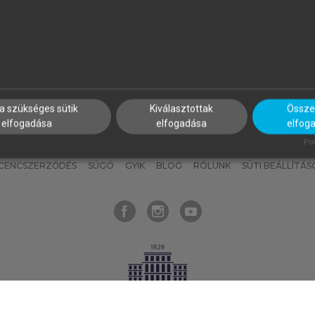
nyokat, hogy bármikor azonnal
részeket, és
készíts
saj
hozzájuk férhess!
jegyzeteket!
a szükséges sütik
Kiválasztottak
Összes
elfogadása
elfogadása
elfog
KNAK
SZERKESZTÉSI ÉS LEKTORÁLÁSI ALAPELVEK
MI – ÁLTALÁNOS
Pow
ICENCSZERZŐDÉS
SÚGÓ
GYIK
BLOG
RÓLUNK
SÜTI BEÁLLÍTÁS