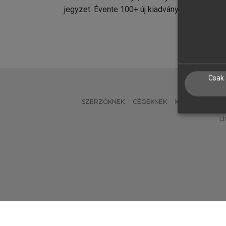
jegyzet. Évente 100+ új kiadvány.
kiadvá
Csak 
SZERZŐKNEK
CÉGEKNEK
KÖNYVTÁROSO
L
Verzió: 2.7.2